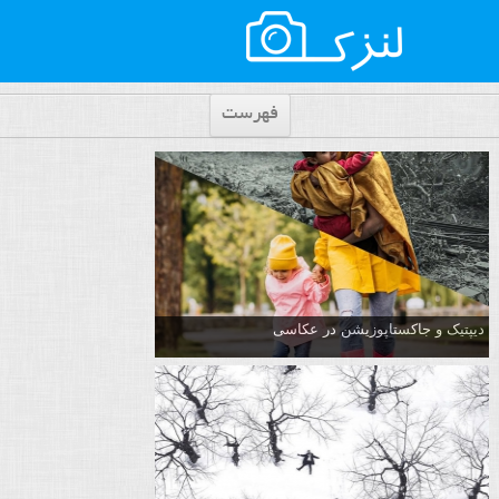
فهرست
دیپتیک و جاکستا‌پوزیشن در عکاسی