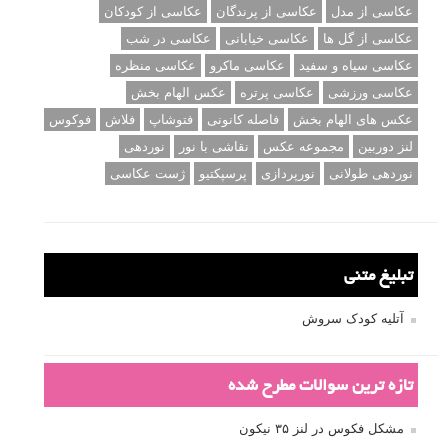
عکاسی از مدل
عکاسی از پرندگان
عکاسی از کودکان
عکاسی از گل ها
عکاسی خیابانی
عکاسی در شب
عکاسی سیاه و سفید
عکاسی ماکرو
عکاسی منظره
عکاسی ورزشی
عکاسی پرتره
عکس الهام بخش
عکس های الهام بخش
فاصله کانونی
فتوشاپ
فلاش
فوکوس
لنز دوربین
مجموعه عکس
نقاشی با نور
نوردهی
نوردهی طولانی
نورپردازی
پرسپکتیو
ژست عکاسی
تبلیغ متنی
آتلیه کودک سروش
تازه ترین سوالات مطرح شده
مشکل فکوس در لنز ۳۵ نیکون