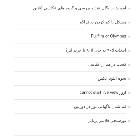
آموزش رایگان نقد و بررسی و گروه های عکاسی آنلاین
مشکل با کم کردن دیافراگم
Fujifilm or Olympus
انتخاب ۹۰d به جای ۸۰d یا خرید لنز؟
کسب درامد از عکاسی
نحوه آپلود عکس
ارور cannot start live view
کم شدن ناگهانی نور در دوربین
نورسنجی فلاشر پرتابل