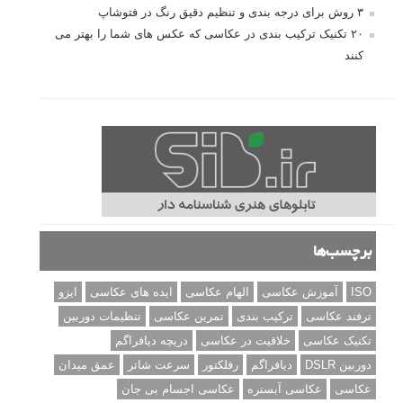
۳ روش برای درجه بندی و تنظیم دقیق رنگ در فتوشاپ
۲۰ تکنیک ترکیب بندی در عکاسی که عکس های شما را بهتر می
کنند
برچسب‌ها
ISO
آموزش عکاسی
الهام عکاسی
ایده های عکاسی
ایزو
ترفند عکاسی
ترکیب بندی
تمرین عکاسی
تنظیمات دوربین
تکنیک عکاسی
خلاقیت در عکاسی
دریچه دیافراگم
دوربین DSLR
دیافراگم
رفلکتور
سرعت شاتر
عمق میدان
عکاسی
عکاسی آبستره
عکاسی اجسام بی جان