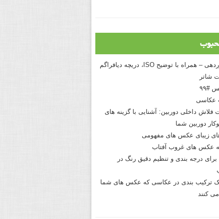
حبوب
درک نوردهی – همراه با توضیح ISO، دریچه دیافراگم
 شاتر
 #۹۹
 عکاسی
 فلاش داخلی دوربین: آشنایی با گزینه های
کار دوربین شما
های زیبای عکس های مفهومی
 عکس های غروب آفتاب
برای درجه بندی و تنظیم دقیق رنگ در
نیک ترکیب بندی در عکاسی که عکس های شما
می کنند