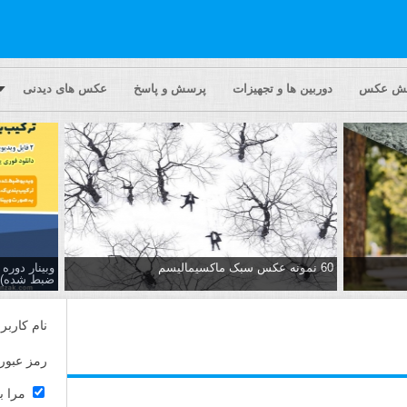
یش عکس
دوربین ها و تجهیزات
پرسش و پاسخ
عکس های دیدنی
60 نمونه عکس سبک ماکسیمالیسم
وبینار دور
ضبط شده)
نام کاربر
رمز عبور
مرا ب