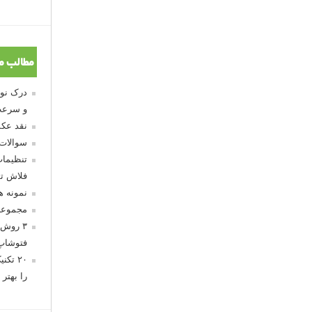
مطالب م
و سرعت
نقد عکس
سوالات
تنظیمات
فلاش تو
نمونه 
مجموعه
۳ روش 
فتوشاپ
۲۰ تک
را بهتر 