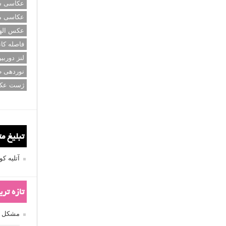
عکاسی سی
عکاسی م
عکس اله
فاصله کان
لنز دوربی
نوردهی ط
ژست عک
تبلیغ م
آتلیه 
تازه تر
مشکل فکوس