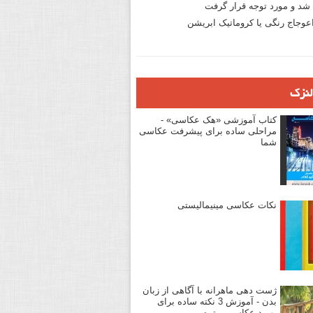
د و مورد توجه قرار گرفت
وجاج رنگی یا کروماتیک ابریشن
لنزک
کتاب آموزشی «هک عکاسی» -
مراحلی ساده برای پیشرفت عکاسی
شما
نکات عکاسی مینیمالیستی
ژست دهی ماهرانه با آگاهی از زبان
بدن - آموزش 3 نکته ساده برای
بهبود عکاسی پرتره