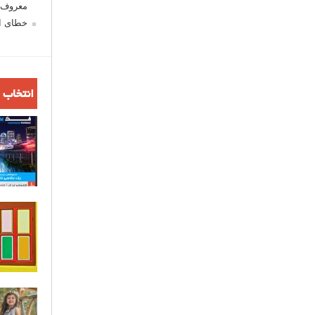
معروف ش
خطای اع
انتخاب 