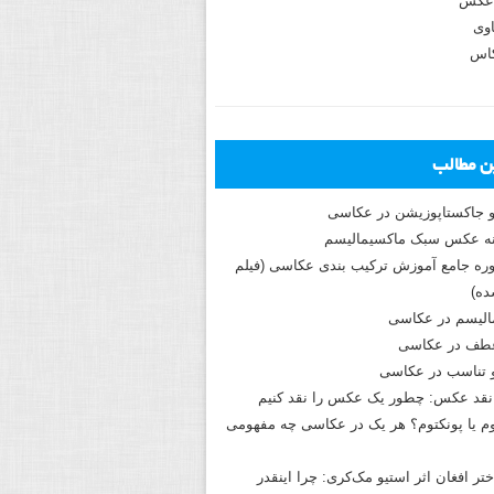
عکس
وی
کاس
ین مطالب
و جاکستا‌پوزیشن در عکاسی
دوره جامع آموزش ترکیب بندی عکاسی (فیلم
ه)
الیسم در عکاسی
طف در عکاسی
و تناسب در عکاسی
نقد عکس: چطور یک عکس را نقد کنیم
م یا پونکتوم؟ هر یک در عکاسی چه مفهومی
ختر افغان اثر استیو مک‌کری: چرا اینقدر