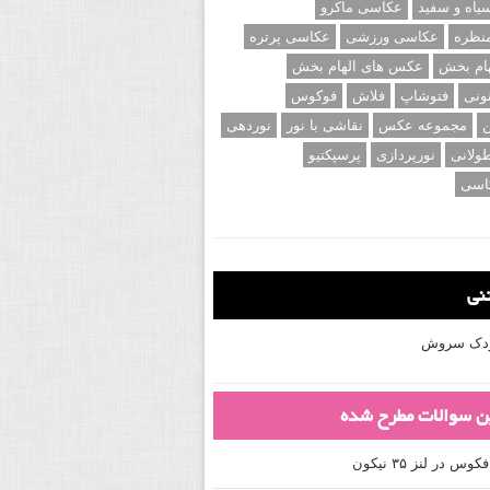
اه و سفید
عکاسی ماکرو
نظره
عکاسی ورزشی
عکاسی پرتره
ام بخش
عکس های الهام بخش
ونی
فتوشاپ
فلاش
فوکوس
ن
مجموعه عکس
نقاشی با نور
نوردهی
ولانی
نورپردازی
پرسپکتیو
اسی
تنی
کودک سروش
ین سوالات مطرح شده
 در لنز ۳۵ نیکون