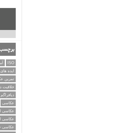
برچسب‌
ISO
آم
ایده های
تمرین ع
خلاقیت د
دیافراگم
عکاسی
عکاسی از
عکاسی از
عکاسی خی