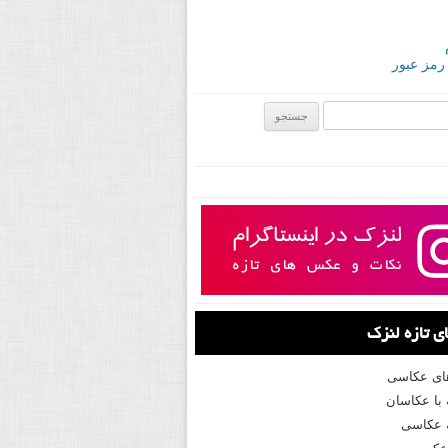
 رمز عبور
ی:
 تازه لنزک
های عکاسی
با عکاسان
 عکاسی