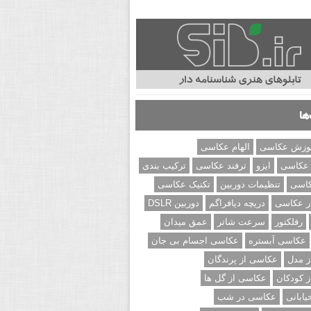
ها
وزش عکاسی
الهام عکاسی
 عکاسی
ایزو
ترفند عکاسی
ترکیب بندی
کاسی
تنظیمات دوربین
تکنیک عکاسی
ر عکاسی
دریچه دیافراگم
دوربین DSLR
رفلکتور
سرعت شاتر
عمق میدان
عکاسی آبستره
عکاسی اجسام بی جان
 مدل
عکاسی از پرندگان
 کودکان
عکاسی از گل ها
ابانی
عکاسی در شب