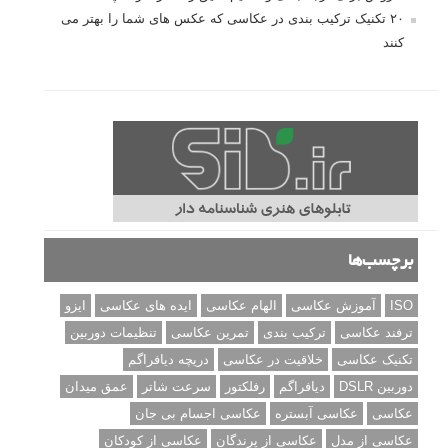
مطالب محبوب
درک نوردهی – همراه با توضیح ISO، دریچه دیافراگم و سرعت
شاتر
نقد عکس #۹۹
سوالات عکاسی
تنظیمات فلاش داخلی دوربین: آشنایی با گزینه های فلاش توکار
دوربین شما
نمونه های زیبای عکس های مفهومی
مجموعه عکس های غروب آفتاب
۳ روش برای درجه بندی و تنظیم دقیق رنگ در فتوشاپ
۲۰ تکنیک ترکیب بندی در عکاسی که عکس های شما را بهتر می
کنند