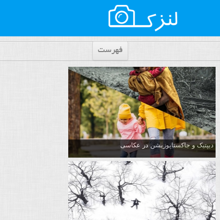
فهرست
دیپتیک و جاکستا‌پوزیشن در عکاسی