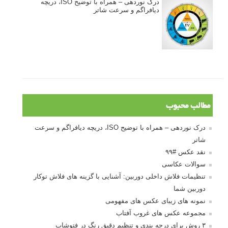
آموزش انتخاب رنگ در عکاسی از کودکان
10 باید و نباید در روتوش عکس ها
درک نوردهی – همراه با توضیح ISO، دریچه
دیافراگم و سرعت شاتر