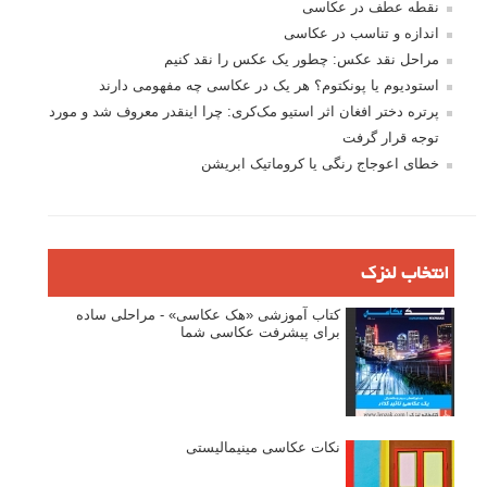
عکس‌کاوی
نگاه عکاس
تازه ترین مطالب
دیپتیک و جاکستا‌پوزیشن در عکاسی
۶۰ نمونه عکس سبک ماکسیمالیسم
وبینار دوره جامع آموزش ترکیب بندی عکاسی (فیلم ضبط شده)
ماکسیمالیسم در عکاسی
نقطه عطف در عکاسی
اندازه و تناسب در عکاسی
مراحل نقد عکس: چطور یک عکس را نقد کنیم
استودیوم یا پونکتوم؟ هر یک در عکاسی چه مفهومی دارند
پرتره دختر افغان اثر استیو مک‌کری: چرا اینقدر معروف شد و مورد
توجه قرار گرفت
خطای اعوجاج رنگی یا کروماتیک ابریشن