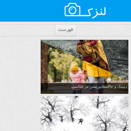
فهرست
دیپتیک و جاکستا‌پوزیشن در عکاسی