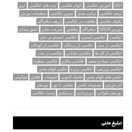
ISO
آموزش عکاسی
الهام عکاسی
ایده های عکاسی
ایزو
ترفند عکاسی
ترکیب بندی
تمرین عکاسی
تنظیمات دوربین
تکنیک عکاسی
خلاقیت در عکاسی
دریچه دیافراگم
دوربین DSLR
دیافراگم
رفلکتور
سرعت شاتر
عمق میدان
عکاسی
عکاسی آبستره
عکاسی اجسام بی جان
عکاسی از مدل
عکاسی از پرندگان
عکاسی از کودکان
عکاسی از گل ها
عکاسی خیابانی
عکاسی در شب
عکاسی سیاه و سفید
عکاسی ماکرو
عکاسی منظره
عکاسی ورزشی
عکاسی پرتره
عکس الهام بخش
عکس های الهام بخش
فاصله کانونی
فتوشاپ
فلاش
فوکوس
لنز دوربین
مجموعه عکس
نقاشی با نور
نوردهی
نوردهی طولانی
نورپردازی
پرسپکتیو
ژست عکاسی
تبلیغ متنی