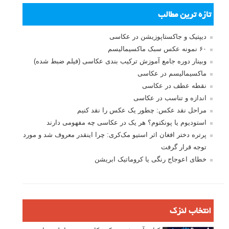
تازه ترین مطالب
دیپتیک و جاکستا‌پوزیشن در عکاسی
۶۰ نمونه عکس سبک ماکسیمالیسم
وبینار دوره جامع آموزش ترکیب بندی عکاسی (فیلم ضبط شده)
ماکسیمالیسم در عکاسی
نقطه عطف در عکاسی
اندازه و تناسب در عکاسی
مراحل نقد عکس: چطور یک عکس را نقد کنیم
استودیوم یا پونکتوم؟ هر یک در عکاسی چه مفهومی دارند
پرتره دختر افغان اثر استیو مک‌کری: چرا اینقدر معروف شد و مورد
توجه قرار گرفت
خطای اعوجاج رنگی یا کروماتیک ابریشن
انتخاب لنزک