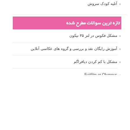
آتلیه کودک سروش
تازه ترین سوالات مطرح شده
مشکل فکوس در لنز ۳۵ نیکون
آموزش رایگان نقد و بررسی و گروه های عکاسی آنلاین
مشکل با کم کردن دیافراگم
Fujifilm or Olympus
انتخاب ۹۰d به جای ۸۰d یا خرید لنز؟
کسب درامد از عکاسی
نحوه آپلود عکس
ارور cannot start live view