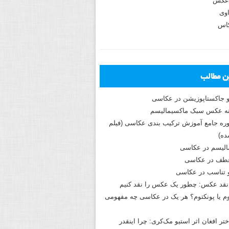
عکس
وی
کاس
ین مطالب
و جاکستا‌پوزیشن در عکاسی
دوره جامع آموزش ترکیب بندی عکاسی (فیلم
ه)
الیسم در عکاسی
طف در عکاسی
و تناسب در عکاسی
نقد عکس: چطور یک عکس را نقد کنیم
م یا پونکتوم؟ هر یک در عکاسی چه مفهومی
ختر افغان اثر استیو مک‌کری: چرا اینقدر