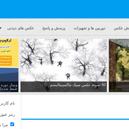
یش عکس
دوربین ها و تجهیزات
پرسش و پاسخ
عکس های دیدنی
60 نمونه عکس سبک ماکسیمالیسم
وبینار دور
ضبط شده)
نام کاربر
رمز عبور
مرا ب