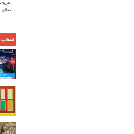
معروف ش
خطای اع
انتخاب 