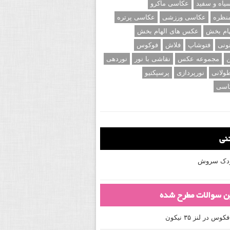
اه و سفید
عکاسی ماکرو
نظره
عکاسی ورزشی
عکاسی پرتره
ام بخش
عکس های الهام بخش
ونی
فتوشاپ
فلاش
فوکوس
ن
مجموعه عکس
نقاشی با نور
نوردهی
ولانی
نورپردازی
پرسپکتیو
اسی
تنی
کودک سروش
ین سوالات مطرح شده
 در لنز ۳۵ نیکون