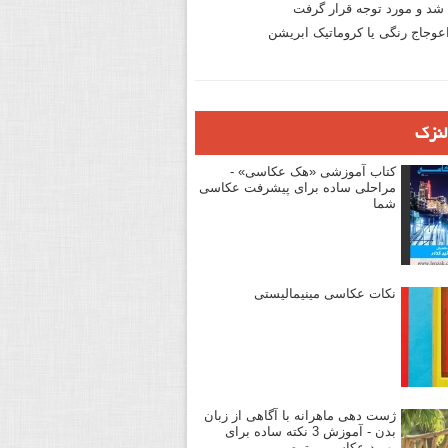
د و مورد توجه قرار گرفت
وجاج رنگی یا کروماتیک ابریشن
لنزک
کتاب آموزشی «هک عکاسی» -
مراحلی ساده برای پیشرفت عکاسی
شما
نکات عکاسی مینیمالیستی
ژست دهی ماهرانه با آگاهی از زبان
بدن - آموزش 3 نکته ساده برای
بهبود عکاسی پرتره