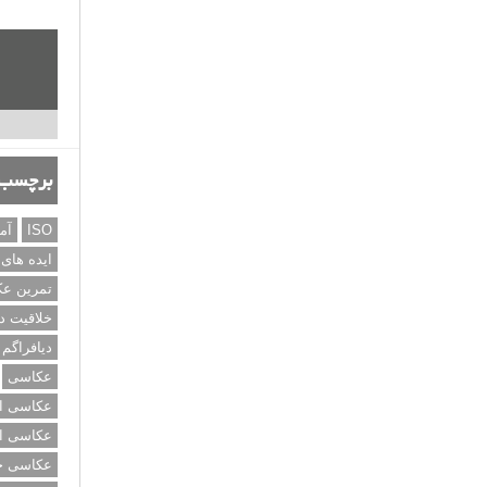
برچسب‌
ISO
آم
ایده های
تمرین ع
خلاقیت د
دیافراگم
عکاسی
عکاسی از
عکاسی از
عکاسی خی