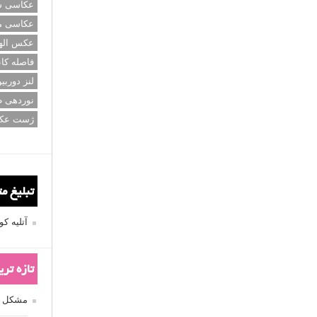
عکاسی سی
عکاسی م
عکس اله
فاصله کان
لنز دوربی
نوردهی ط
ژست عک
تبلیغ م
آتلیه 
تازه تر
مشکل فکوس