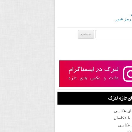
 رمز عبور
ی:
 تازه لنزک
های عکاسی
با عکاسان
 عکاسی