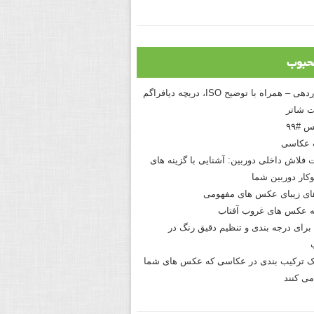
حبوب
درک نوردهی – همراه با توضیح ISO، دریچه دیافراگم
 شاتر
 #۹۹
 عکاسی
 فلاش داخلی دوربین: آشنایی با گزینه های
کار دوربین شما
های زیبای عکس های مفهومی
 عکس های غروب آفتاب
برای درجه بندی و تنظیم دقیق رنگ در
نیک ترکیب بندی در عکاسی که عکس های شما
می کنند