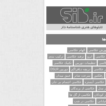
ها
وزش عکاسی
الهام عکاسی
 عکاسی
ایزو
ترفند عکاسی
ترکیب بندی
کاسی
تنظیمات دوربین
تکنیک عکاسی
ر عکاسی
دریچه دیافراگم
دوربین DSLR
رفلکتور
سرعت شاتر
عمق میدان
عکاسی آبستره
عکاسی اجسام بی جان
 مدل
عکاسی از پرندگان
 کودکان
عکاسی از گل ها
ابانی
عکاسی در شب