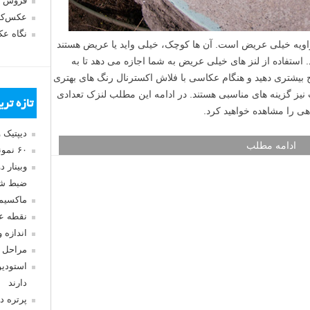
فروش 
عکس‌کا
نگاه ع
fisheye ) نوعی لنز با زاویه خیلی عریض است. آن ها کوچک، خیلی واید یا عریض هستند
. استفاده از لنز های خیلی عریض به شما اجازه می دهد تا به
بیشتری دهید و هنگام عکاسی با فلاش اکسترنال رنگ های بهتری
 نیز گزینه های مناسبی هستند. در ادامه این مطلب لنزک تعدادی
تازه تر
ی را مشاهده خواهید کرد.
دیپتیک 
ادامه مطلب
۶۰ نمونه عکس سبک ماکسیمالیسم
وبینار 
ضبط شد
ماکسیم
نقطه ع
اندازه 
مراحل 
استودیو
دارند
پرتره د