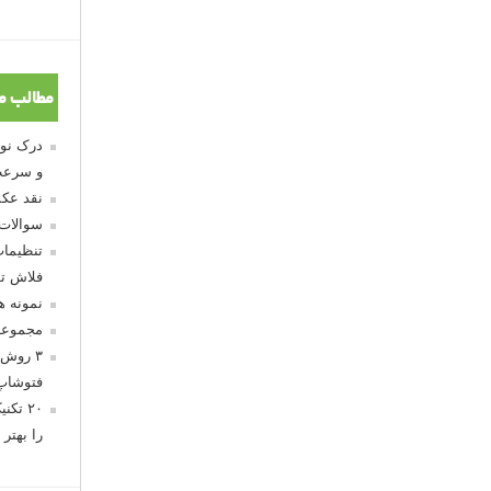
مطالب م
و سرعت
نقد عکس
سوالات
تنظیمات
فلاش تو
نمونه 
مجموعه
۳ روش 
فتوشاپ
۲۰ تک
را بهتر 