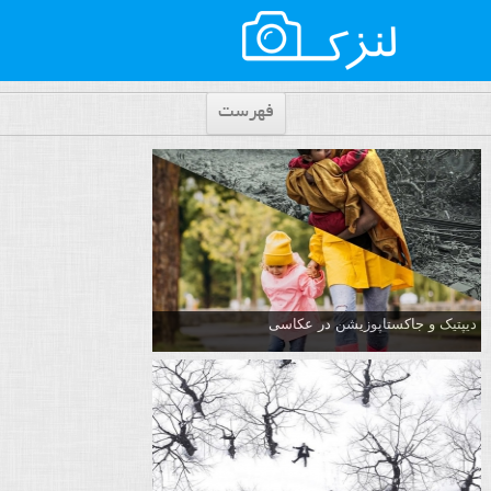
فهرست
دیپتیک و جاکستا‌پوزیشن در عکاسی