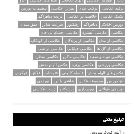
ISO
آموزش عکاسی
الهام عکاسی
ایده های عکاسی
ایزو
ترفند عکاسی
ترکیب بندی
تمرین عکاسی
تنظیمات دوربین
تکنیک عکاسی
خلاقیت در عکاسی
دریچه دیافراگم
دوربین DSLR
دیافراگم
رفلکتور
سرعت شاتر
عمق میدان
عکاسی
عکاسی آبستره
عکاسی اجسام بی جان
عکاسی از مدل
عکاسی از پرندگان
عکاسی از کودکان
عکاسی از گل ها
عکاسی خیابانی
عکاسی در شب
عکاسی سیاه و سفید
عکاسی ماکرو
عکاسی منظره
عکاسی ورزشی
عکاسی پرتره
عکس الهام بخش
عکس های الهام بخش
فاصله کانونی
فتوشاپ
فلاش
فوکوس
لنز دوربین
مجموعه عکس
نقاشی با نور
نوردهی
نوردهی طولانی
نورپردازی
پرسپکتیو
ژست عکاسی
تبلیغ متنی
آتلیه کودک سروش