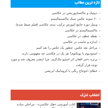
تازه ترین مطالب
دیپتیک و جاکستا‌پوزیشن در عکاسی
۶۰ نمونه عکس سبک ماکسیمالیسم
وبینار دوره جامع آموزش ترکیب بندی عکاسی (فیلم ضبط شده)
ماکسیمالیسم در عکاسی
نقطه عطف در عکاسی
اندازه و تناسب در عکاسی
مراحل نقد عکس: چطور یک عکس را نقد کنیم
استودیوم یا پونکتوم؟ هر یک در عکاسی چه مفهومی دارند
پرتره دختر افغان اثر استیو مک‌کری: چرا اینقدر معروف شد و مورد
توجه قرار گرفت
خطای اعوجاج رنگی یا کروماتیک ابریشن
انتخاب لنزک
کتاب آموزشی «هک عکاسی» - مراحلی ساده