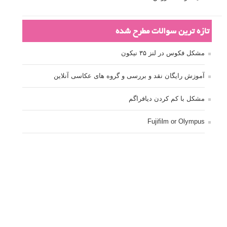
تازه ترین سوالات مطرح شده
مشکل فکوس در لنز ۳۵ نیکون
آموزش رایگان نقد و بررسی و گروه های عکاسی آنلاین
مشکل با کم کردن دیافراگم
Fujifilm or Olympus
انتخاب ۹۰d به جای ۸۰d یا خرید لنز؟
کسب درامد از عکاسی
نحوه آپلود عکس
ارور cannot start live view