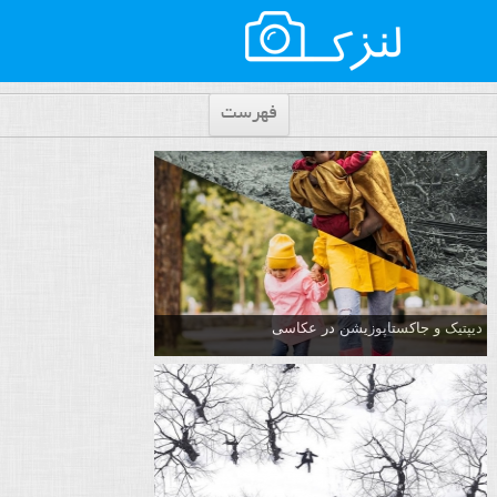
فهرست
دیپتیک و جاکستا‌پوزیشن در عکاسی