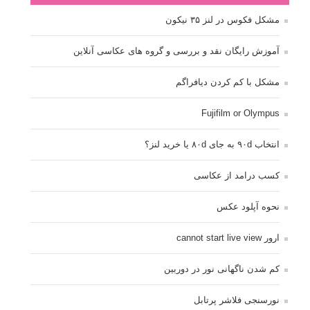
مشکل فکوس در لنز ۳۵ نیکون
آموزش رایگان نقد و بررسی و گروه های عکاسی آنلاین
مشکل با کم کردن دیافراگم
Fujifilm or Olympus
انتخاب ۹۰d به جای ۸۰d یا خرید لنز؟
کسب درامد از عکاسی
نحوه آپلود عکس
ارور cannot start live view
کم شدن ناگهانی نور در دوربین
نورسنجی فلاشر پرتابل