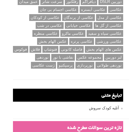
دوربین DSLR
دیافراگم
رفلکتور
سرعت شاتر
عمق میدان
عکاسی
عکاسی آبستره
عکاسی اجسام بی جان
عکاسی از مدل
عکاسی از پرندگان
عکاسی از کودکان
عکاسی از گل ها
عکاسی خیابانی
عکاسی در شب
عکاسی سیاه و سفید
عکاسی ماکرو
عکاسی منظره
عکاسی ورزشی
عکاسی پرتره
عکس الهام بخش
عکس های الهام بخش
فاصله کانونی
فتوشاپ
فلاش
فوکوس
لنز دوربین
مجموعه عکس
نقاشی با نور
نوردهی
نوردهی طولانی
نورپردازی
پرسپکتیو
ژست عکاسی
تبلیغ متنی
آتلیه کودک سروش
تازه ترین سوالات مطرح شده