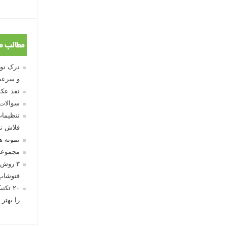
مطالب م
و سرعت
نقد عکس
سوالات
تنظیمات
فلاش تو
نمونه 
مجموعه
۳ روش 
فتوشاپ
۲۰ تک
را بهتر 