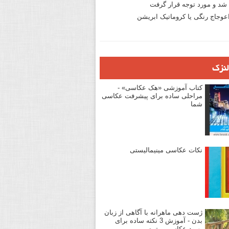
د و مورد توجه قرار گرفت
وجاج رنگی یا کروماتیک ابریشن
لنزک
کتاب آموزشی «هک عکاسی» -
مراحلی ساده برای پیشرفت عکاسی
شما
نکات عکاسی مینیمالیستی
ژست دهی ماهرانه با آگاهی از زبان
بدن - آموزش 3 نکته ساده برای
بهبود عکاسی پرتره