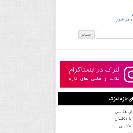
 رمز عبور
ی:
 تازه لنزک
های عکاسی
با عکاسان
 عکاسی