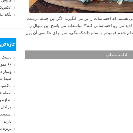
فروش 
عکس‌کا
نگاه ع
ی هستند که احساسات را بر می انگیزند. اگر این جمله درست
 لذیذ من رو احساساتی کنه؟! متاسفانه من پاسخ این سوال را
دام شدم فهمیدم. با تمام دلشکستگی، من برای عکاسی آن پول
تازه تر
ادامه مطلب
دیپتیک 
۶۰ نمونه عکس سبک ماکسیمالیسم
وبینار 
ضبط شد
ماکسیم
نقطه ع
اندازه 
مراحل 
استودیو
دارند
پرتره د