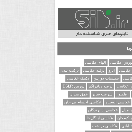
ها
وزش عکاسی
الهام عکاسی
 عکاسی
ایزو
ترفند عکاسی
ترکیب بندی
کاسی
تنظیمات دوربین
تکنیک عکاسی
ر عکاسی
دریچه دیافراگم
دوربین DSLR
رفلکتور
سرعت شاتر
عمق میدان
عکاسی آبستره
عکاسی اجسام بی جان
 مدل
عکاسی از پرندگان
 کودکان
عکاسی از گل ها
ابانی
عکاسی در شب