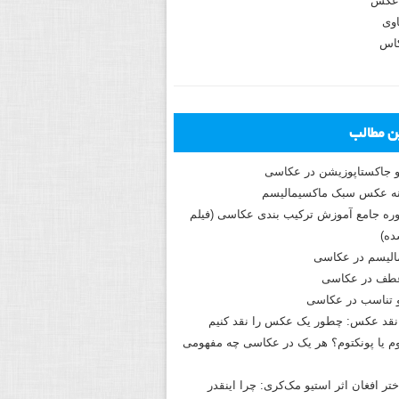
عکس
وی
کاس
ین مطالب
و جاکستا‌پوزیشن در عکاسی
دوره جامع آموزش ترکیب بندی عکاسی (فیلم
ه)
الیسم در عکاسی
طف در عکاسی
و تناسب در عکاسی
نقد عکس: چطور یک عکس را نقد کنیم
م یا پونکتوم؟ هر یک در عکاسی چه مفهومی
ختر افغان اثر استیو مک‌کری: چرا اینقدر