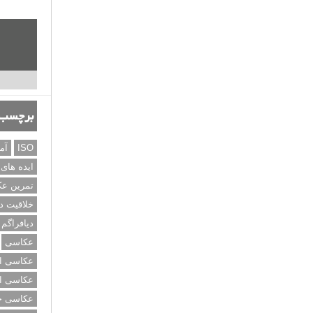
برچسب‌
ISO
آم
ایده های
تمرین ع
خلاقیت د
دیافراگم
عکاسی
عکاسی از
عکاسی از
عکاسی خی