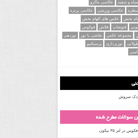
اه و سفید
عکاسی ماکرو
نظره
عکاسی ورزشی
عکاسی پرتره
ام بخش
عکس های الهام بخش
ونی
فتوشاپ
فلاش
فوکوس
ن
مجموعه عکس
نقاشی با نور
نوردهی
ولانی
نورپردازی
پرسپکتیو
اسی
تنی
کودک سروش
ین سوالات مطرح شده
 در لنز ۳۵ نیکون