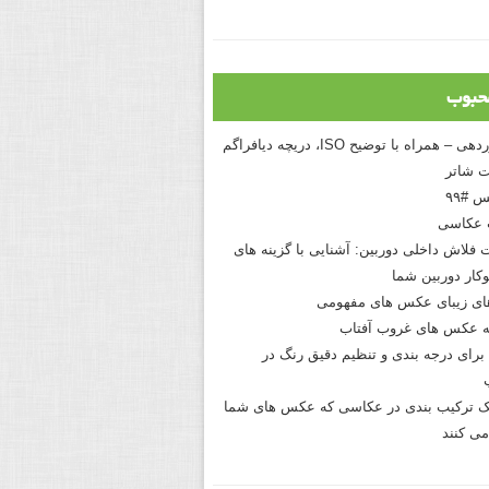
حبوب
درک نوردهی – همراه با توضیح ISO، دریچه دیافراگم
 شاتر
 #۹۹
 عکاسی
 فلاش داخلی دوربین: آشنایی با گزینه های
کار دوربین شما
های زیبای عکس های مفهومی
 عکس های غروب آفتاب
برای درجه بندی و تنظیم دقیق رنگ در
نیک ترکیب بندی در عکاسی که عکس های شما
می کنند