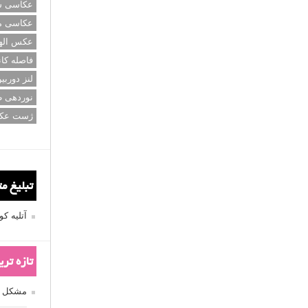
عکاسی سی
عکاسی م
عکس اله
فاصله کان
لنز دوربی
نوردهی ط
ژست عک
تبلیغ م
آتلیه 
تازه تر
مشکل فکوس