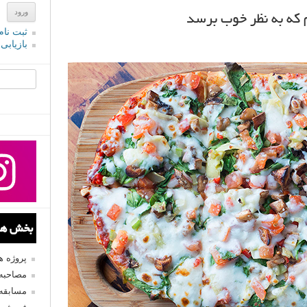
 که به نظر خوب برسد
ثبت نام
بازیابی
جستجو یرا
بخش های
پروژه 
مصاحبه 
مسابقه