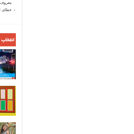
معروف ش
خطای اع
انتخاب 