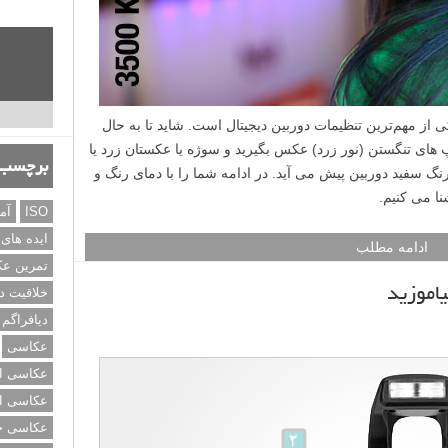
رنگ سفید (WB – White Balance) یکی از مهم‌ترین تنظیمات دوربین دیجیتال است. شاید تا به حال
پ های تنگستن (نور زرد) عکس بگیرید و سوژه یا عکستان زرد یا
برچسب‌
رنگ سفید دوربین پیش می آید. در ادامه شما را با دمای رنگ و
نا می کنیم.
ISO
آم
ایده های
ادامه مطلب
تمرین ع
یاموزید
خلاقیت د
دیافراگم
عکاسی
عکاسی از
عکاسی از
عکاسی خی