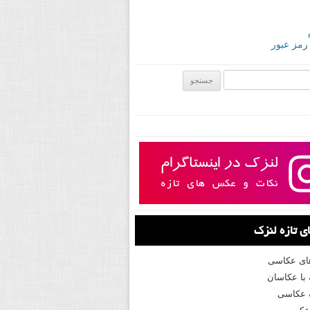
 رمز عبور
ی:
 تازه لنزک
های عکاسی
با عکاسان
 عکاسی