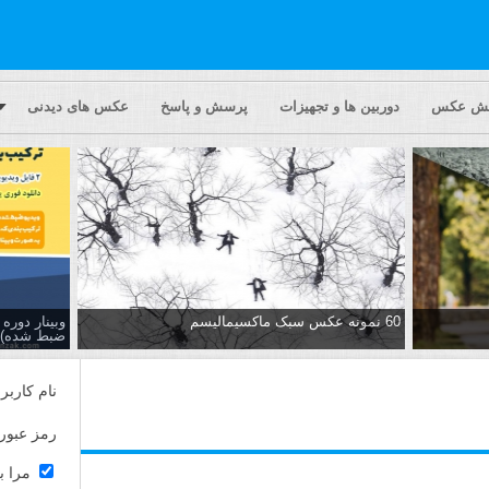
یش عکس
دوربین ها و تجهیزات
پرسش و پاسخ
عکس های دیدنی
60 نمونه عکس سبک ماکسیمالیسم
وبینار دور
ضبط شده)
نام کاربر
رمز عبور
مرا ب