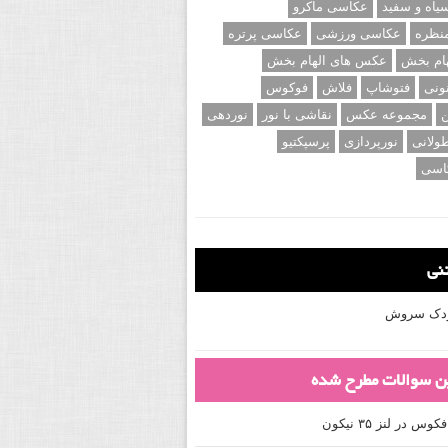
اه و سفید
عکاسی ماکرو
نظره
عکاسی ورزشی
عکاسی پرتره
ام بخش
عکس های الهام بخش
ونی
فتوشاپ
فلاش
فوکوس
ن
مجموعه عکس
نقاشی با نور
نوردهی
ولانی
نورپردازی
پرسپکتیو
اسی
تنی
کودک سروش
ین سوالات مطرح شده
 در لنز ۳۵ نیکون