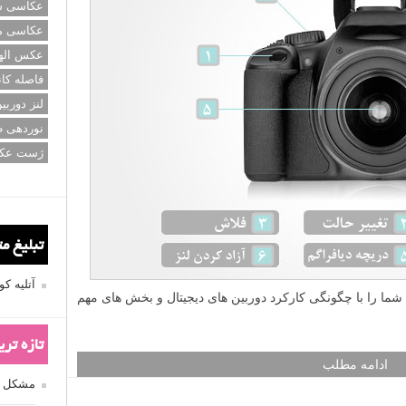
عکاسی سی
عکاسی م
عکس اله
فاصله کان
لنز دوربی
نوردهی ط
ژست عک
تبلیغ م
آتلیه 
ده اید؟ در ادامه شما را با چگونگی کارکرد دوربین های دیجیتال و بخش های مهم
تازه تر
ادامه مطلب
مشکل فکوس