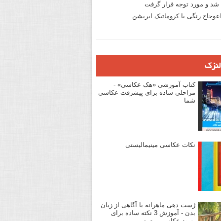
د و مورد توجه قرار گرفت
وجاج رنگی یا کروماتیک ابریشن
لنزک
کتاب آموزشی «هک عکاسی» -
مراحلی ساده برای پیشرفت عکاسی
شما
نکات عکاسی مینیمالیستی
ژست دهی ماهرانه با آگاهی از زبان
بدن - آموزش 3 نکته ساده برای
بهبود عکاسی پرتره