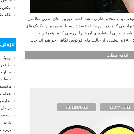
فروش 
عکس‌کا
نگاه ع
وژه باید واضح و شارپ باشد. اغلب دوربین های مدرن عکاسی
د می کنند. در این مقاله قصد داریم تا به مهمترین تکنیک های
نظیمات برای استفاده ی آن ها را بررسی کنیم. همچنین به
تازه تر
ادامه مطلب
دیپتیک 
۶۰ نمونه عکس سبک ماکسیمالیسم
وبینار 
ضبط شد
ماکسیم
نقطه ع
اندازه 
مراحل 
استودیو
دارند
پرتره د