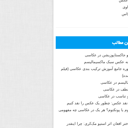
عکس
وی
کاس
ین مطالب
و جاکستا‌پوزیشن در عکاسی
دوره جامع آموزش ترکیب بندی عکاسی (فیلم
ه)
الیسم در عکاسی
طف در عکاسی
و تناسب در عکاسی
نقد عکس: چطور یک عکس را نقد کنیم
م یا پونکتوم؟ هر یک در عکاسی چه مفهومی
ختر افغان اثر استیو مک‌کری: چرا اینقدر