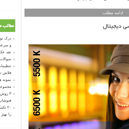
ادامه مطلب
ی دیجیتال
مطالب م
و سرعت
نقد عکس
سوالات
تنظیمات
فلاش تو
نمونه 
مجموعه
۳ روش 
فتوشاپ
۲۰ تک
را بهتر 