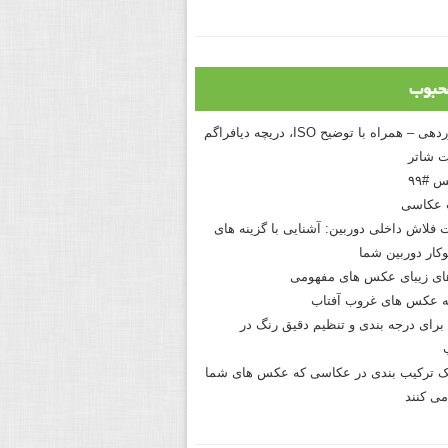
حبوب
درک نوردهی – همراه با توضیح ISO، دریچه دیافراگم
 شاتر
 #۹۹
 عکاسی
 فلاش داخلی دوربین: آشنایی با گزینه های
کار دوربین شما
های زیبای عکس های مفهومی
 عکس های غروب آفتاب
برای درجه بندی و تنظیم دقیق رنگ در
نیک ترکیب بندی در عکاسی که عکس های شما
می کنند