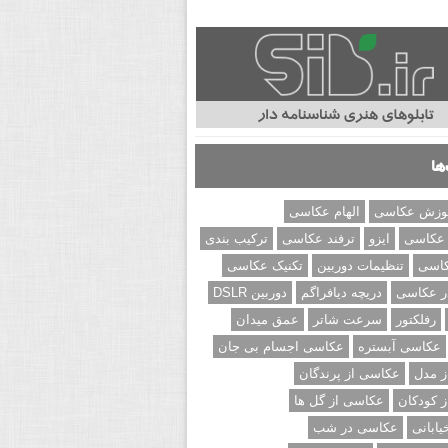
ها
وزش عکاسی
الهام عکاسی
 عکاسی
ایزو
ترفند عکاسی
ترکیب بندی
کاسی
تنظیمات دوربین
تکنیک عکاسی
ر عکاسی
دریچه دیافراگم
دوربین DSLR
رفلکتور
سرعت شاتر
عمق میدان
عکاسی آبستره
عکاسی اجسام بی جان
 مدل
عکاسی از پرندگان
 کودکان
عکاسی از گل ها
ابانی
عکاسی در شب