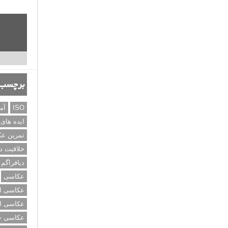
برچسب‌
ISO
آم
ایده های
تمرین ع
خلاقیت د
دیافراگم
عکاسی
عکاسی از
عکاسی از
عکاسی خی