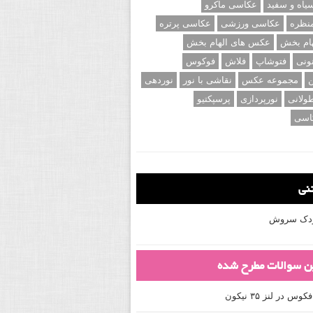
اه و سفید
عکاسی ماکرو
نظره
عکاسی ورزشی
عکاسی پرتره
ام بخش
عکس های الهام بخش
ونی
فتوشاپ
فلاش
فوکوس
ن
مجموعه عکس
نقاشی با نور
نوردهی
ولانی
نورپردازی
پرسپکتیو
اسی
تنی
کودک سروش
ین سوالات مطرح شده
 در لنز ۳۵ نیکون