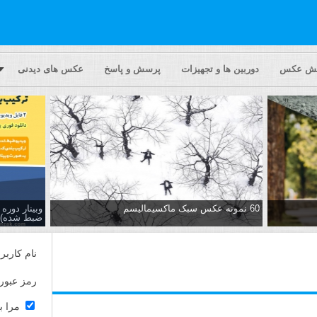
یش عکس
دوربین ها و تجهیزات
پرسش و پاسخ
عکس های دیدنی
60 نمونه عکس سبک ماکسیمالیسم
وبینار دور
ضبط شده)
نام کاربر
رمز عبور
مرا ب