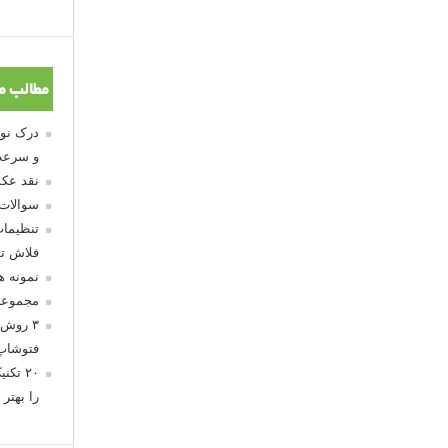
مطالب م
و سرعت
نقد عکس
سوالات
تنظیمات
فلاش تو
نمونه 
مجموعه
۳ روش 
فتوشاپ
۲۰ تک
را بهتر 