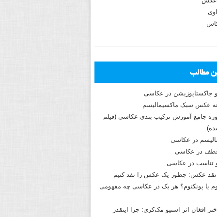
عکس
وی
کاس
ین مطالب
و جاکستا‌پوزیشن در عکاسی
دوره جامع آموزش ترکیب بندی عکاسی (فیلم
ه)
الیسم در عکاسی
طف در عکاسی
و تناسب در عکاسی
نقد عکس: چطور یک عکس را نقد کنیم
م یا پونکتوم؟ هر یک در عکاسی چه مفهومی
ختر افغان اثر استیو مک‌کری: چرا اینقدر