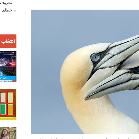
معروف ش
خطای اع
انتخاب 