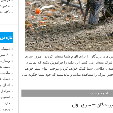
فروش 
عکس‌کا
نگاه ع
تازه تر
دیپتیک 
۶۰ نمونه عکس سبک ماکسیمالیسم
ای پرندگان را برای الهام شما منتشر کردیم. امروز سری
وبینار 
زک منتشر می کنیم. این نکته را فراموش نکنید که تماشای
ضبط شد
شدن عکاسی شما کمک خواهد کرد و موجب الهام شما خواهد
ماکسیم
ش لنزک را مشاهده نمایید و بیاندیشید که خود شما چگونه می
نقطه ع
اندازه 
مراحل 
ادامه مطلب
استودیو
دارند
رندگان – سری اول
پرتره د