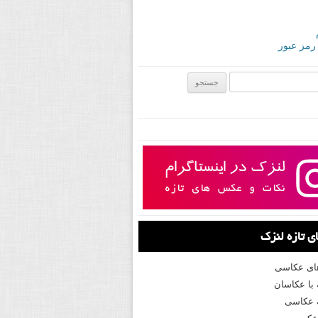
 رمز عبور
ی:
 تازه لنزک
های عکاسی
با عکاسان
 عکاسی