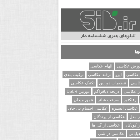
ها
وزش عکاسی
الهام عکاسی
 عکاسی
ایزو
ترفند عکاسی
ترکیب بندی
کاسی
تنظیمات دوربین
تکنیک عکاسی
ر عکاسی
دریچه دیافراگم
دوربین DSLR
رفلکتور
سرعت شاتر
عمق میدان
عکاسی آبستره
عکاسی اجسام بی جان
 مدل
عکاسی از پرندگان
 کودکان
عکاسی از گل ها
ابانی
عکاسی در شب