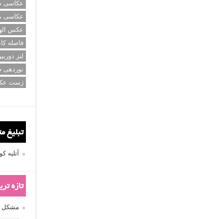
عکاسی سی
عکاسی م
عکس اله
فاصله کان
لنز دوربی
نوردهی ط
ژست عک
تبلیغ م
آتلیه 
تازه تر
مشکل فکوس