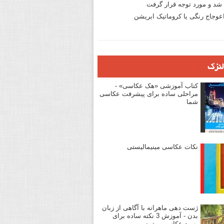
د و مورد توجه قرار گرفت
وجاج رنگی یا کروماتیک ابریشن
لنزک
کتاب آموزشی «هک عکاسی» -
مراحلی ساده برای پیشرفت عکاسی
شما
نکات عکاسی مینیمالیستی
ژست دهی ماهرانه با آگاهی از زبان
بدن - آموزش 3 نکته ساده برای
بهبود عکاسی پرتره