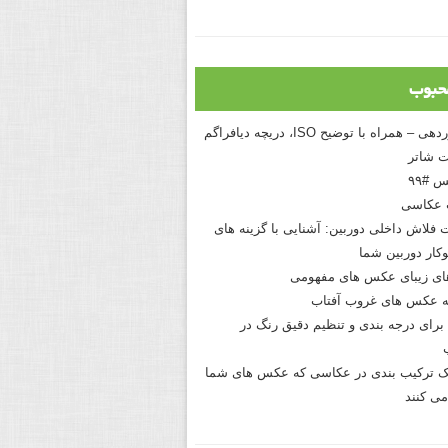
حبوب
درک نوردهی – همراه با توضیح ISO، دریچه دیافراگم
 شاتر
 #۹۹
 عکاسی
 فلاش داخلی دوربین: آشنایی با گزینه های
کار دوربین شما
های زیبای عکس های مفهومی
 عکس های غروب آفتاب
برای درجه بندی و تنظیم دقیق رنگ در
نیک ترکیب بندی در عکاسی که عکس های شما
می کنند