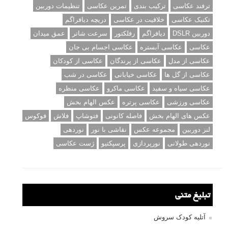
ترفند عکاسی
ترکیب بندی
تمرین عکاسی
تنظیمات دوربین
تکنیک عکاسی
خلاقیت در عکاسی
دریچه دیافراگم
دوربین DSLR
دیافراگم
رفلکتور
سرعت شاتر
عمق میدان
عکاسی
عکاسی آبستره
عکاسی اجسام بی جان
عکاسی از مدل
عکاسی از پرندگان
عکاسی از کودکان
عکاسی از گل ها
عکاسی خیابانی
عکاسی در شب
عکاسی سیاه و سفید
عکاسی ماکرو
عکاسی منظره
عکاسی ورزشی
عکاسی پرتره
عکس الهام بخش
عکس های الهام بخش
فاصله کانونی
فتوشاپ
فلاش
فوکوس
لنز دوربین
مجموعه عکس
نقاشی با نور
نوردهی
نوردهی طولانی
نورپردازی
پرسپکتیو
ژست عکاسی
تبلیغ متنی
آتلیه کودک سروش