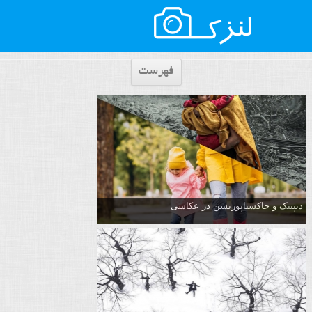
فهرست
دیپتیک و جاکستا‌پوزیشن در عکاسی