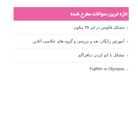
تازه ترین سوالات مطرح شده
مشکل فکوس در لنز ۳۵ نیکون
آموزش رایگان نقد و بررسی و گروه های عکاسی آنلاین
مشکل با کم کردن دیافراگم
Fujifilm or Olympus
انتخاب ۹۰d به جای ۸۰d یا خرید لنز؟
کسب درامد از عکاسی
نحوه آپلود عکس
ارور cannot start live view