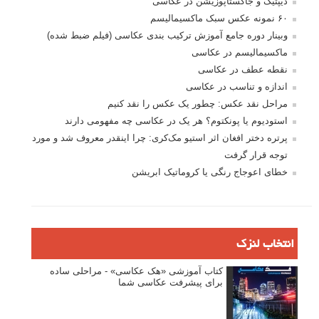
دیپتیک و جاکستا‌پوزیشن در عکاسی
۶۰ نمونه عکس سبک ماکسیمالیسم
وبینار دوره جامع آموزش ترکیب بندی عکاسی (فیلم ضبط شده)
ماکسیمالیسم در عکاسی
نقطه عطف در عکاسی
اندازه و تناسب در عکاسی
مراحل نقد عکس: چطور یک عکس را نقد کنیم
استودیوم یا پونکتوم؟ هر یک در عکاسی چه مفهومی دارند
پرتره دختر افغان اثر استیو مک‌کری: چرا اینقدر معروف شد و مورد
توجه قرار گرفت
خطای اعوجاج رنگی یا کروماتیک ابریشن
انتخاب لنزک
کتاب آموزشی «هک عکاسی» - مراحلی ساده
برای پیشرفت عکاسی شما