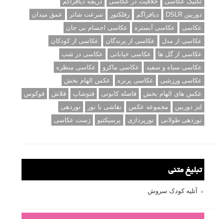
تکنیک عکاسی
خلاقیت در عکاسی
دریچه دیافراگم
دوربین DSLR
دیافراگم
رفلکتور
سرعت شاتر
عمق میدان
عکاسی
عکاسی آبستره
عکاسی اجسام بی جان
عکاسی از مدل
عکاسی از پرندگان
عکاسی از کودکان
عکاسی از گل ها
عکاسی خیابانی
عکاسی در شب
عکاسی سیاه و سفید
عکاسی ماکرو
عکاسی منظره
عکاسی ورزشی
عکاسی پرتره
عکس الهام بخش
عکس های الهام بخش
فاصله کانونی
فتوشاپ
فلاش
فوکوس
لنز دوربین
مجموعه عکس
نقاشی با نور
نوردهی
نوردهی طولانی
نورپردازی
پرسپکتیو
ژست عکاسی
تبلیغ متنی
آتلیه کودک سروش