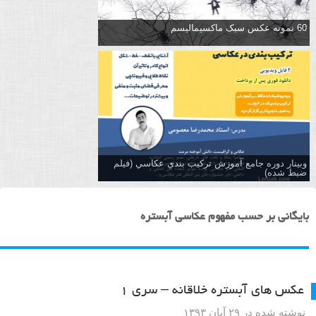
60 نمونه عکس سبک ماکسیمالیسم
وبینار دوره جامع آموزش تركيب بندي عكاسي (فیلم
ضبط شده)
بایگانی بر حسب مفهوم عکاسی آبستره
عکس های آبستره خلاقانه – سری ۱
نوشته شده در ۲۹ آبان ۱۳۹۳