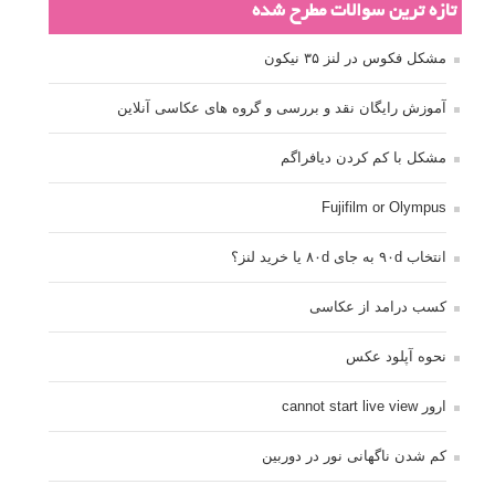
تازه ترین سوالات مطرح شده
مشکل فکوس در لنز ۳۵ نیکون
آموزش رایگان نقد و بررسی و گروه های عکاسی آنلاین
مشکل با کم کردن دیافراگم
Fujifilm or Olympus
انتخاب ۹۰d به جای ۸۰d یا خرید لنز؟
کسب درامد از عکاسی
نحوه آپلود عکس
ارور cannot start live view
کم شدن ناگهانی نور در دوربین