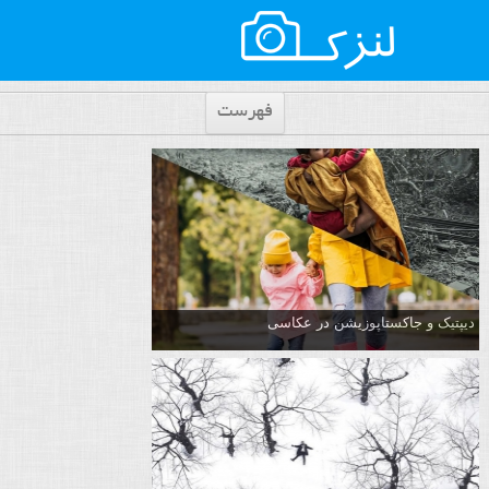
فهرست
دیپتیک و جاکستا‌پوزیشن در عکاسی