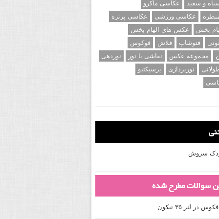
اه و سفید
عکاسی ماکرو
نظره
عکاسی ورزشی
عکاسی پرتره
ام بخش
عکس های الهام بخش
ونی
فتوشاپ
فلاش
فوکوس
ن
مجموعه عکس
نقاشی با نور
نوردهی
ولانی
نورپردازی
پرسپکتیو
اسی
تنی
کودک سروش
ین سوالات مطرح شده
 در لنز ۳۵ نیکون