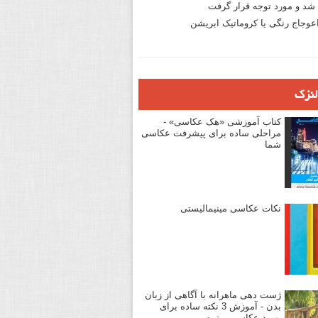
د و مورد توجه قرار گرفت
وجاج رنگی یا کروماتیک ابریشن
لنزک
کتاب آموزشی «هک عکاسی» -
مراحلی ساده برای پیشرفت عکاسی
شما
نکات عکاسی مینیمالیستی
ژست دهی ماهرانه با آگاهی از زبان
بدن - آموزش 3 نکته ساده برای
بهبود عکاسی پرتره