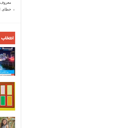
معروف ش
خطای اع
انتخاب 