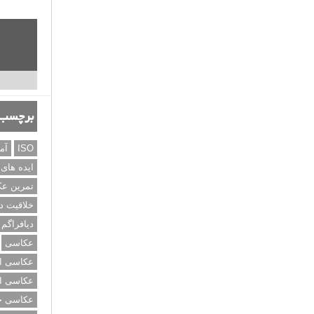
برچسب‌
ISO
آم
ایده های
تمرین ع
خلاقیت د
دیافراگم
عکاسی
عکاسی از
عکاسی از
عکاسی خی