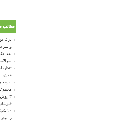
مطالب م
و سرعت
نقد عکس
سوالات
تنظیمات
فلاش تو
نمونه 
مجموعه
۳ روش 
فتوشاپ
۲۰ تک
را بهتر 