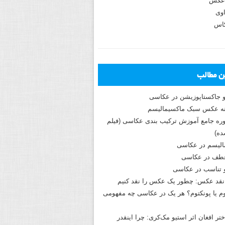
عکس
وی
کاس
ین مطالب
و جاکستا‌پوزیشن در عکاسی
دوره جامع آموزش ترکیب بندی عکاسی (فیلم
ه)
الیسم در عکاسی
طف در عکاسی
و تناسب در عکاسی
نقد عکس: چطور یک عکس را نقد کنیم
م یا پونکتوم؟ هر یک در عکاسی چه مفهومی
ختر افغان اثر استیو مک‌کری: چرا اینقدر