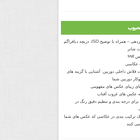
حبوب
درک نوردهی – همراه با توضیح ISO، دریچه دیافراگم
 شاتر
 #۹۹
 عکاسی
 فلاش داخلی دوربین: آشنایی با گزینه های
کار دوربین شما
های زیبای عکس های مفهومی
 عکس های غروب آفتاب
برای درجه بندی و تنظیم دقیق رنگ در
نیک ترکیب بندی در عکاسی که عکس های شما
می کنند