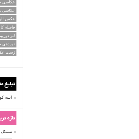
عکاسی سی
عکاسی م
عکس اله
فاصله کان
لنز دوربی
نوردهی ط
ژست عک
تبلیغ م
آتلیه 
تازه تر
مشکل فکوس