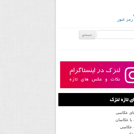
 رمز عبور
ی:
 تازه لنزک
های عکاسی
با عکاسان
 عکاسی