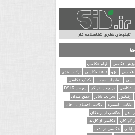
ها
وزش عکاسی
الهام عکاسی
 عکاسی
ایزو
ترفند عکاسی
ترکیب بندی
کاسی
تنظیمات دوربین
تکنیک عکاسی
ر عکاسی
دریچه دیافراگم
دوربین DSLR
رفلکتور
سرعت شاتر
عمق میدان
عکاسی آبستره
عکاسی اجسام بی جان
 مدل
عکاسی از پرندگان
 کودکان
عکاسی از گل ها
ابانی
عکاسی در شب