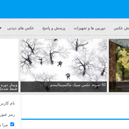
یش عکس
دوربین ها و تجهیزات
پرسش و پاسخ
عکس های دیدنی
60 نمونه عکس سبک ماکسیمالیسم
وبینار دور
ضبط شده)
نام کاربر
رمز عبور
مرا ب