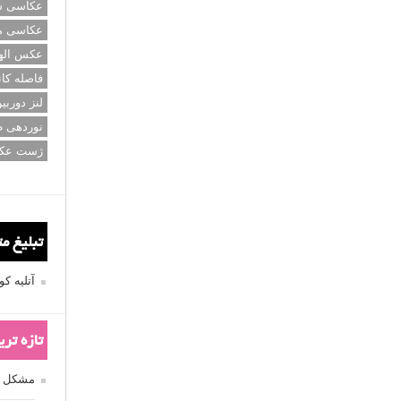
عکاسی سی
عکاسی م
عکس اله
فاصله کان
لنز دوربی
نوردهی ط
ژست عک
تبلیغ م
آتلیه 
تازه تر
مشکل فکوس