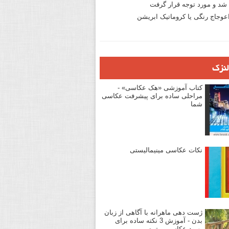
د و مورد توجه قرار گرفت
وجاج رنگی یا کروماتیک ابریشن
لنزک
کتاب آموزشی «هک عکاسی» -
مراحلی ساده برای پیشرفت عکاسی
شما
نکات عکاسی مینیمالیستی
ژست دهی ماهرانه با آگاهی از زبان
بدن - آموزش 3 نکته ساده برای
بهبود عکاسی پرتره