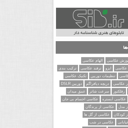
ها
وزش عکاسی
الهام عکاسی
 عکاسی
ایزو
ترفند عکاسی
ترکیب بندی
کاسی
تنظیمات دوربین
تکنیک عکاسی
ر عکاسی
دریچه دیافراگم
دوربین DSLR
رفلکتور
سرعت شاتر
عمق میدان
عکاسی آبستره
عکاسی اجسام بی جان
 مدل
عکاسی از پرندگان
 کودکان
عکاسی از گل ها
ابانی
عکاسی در شب