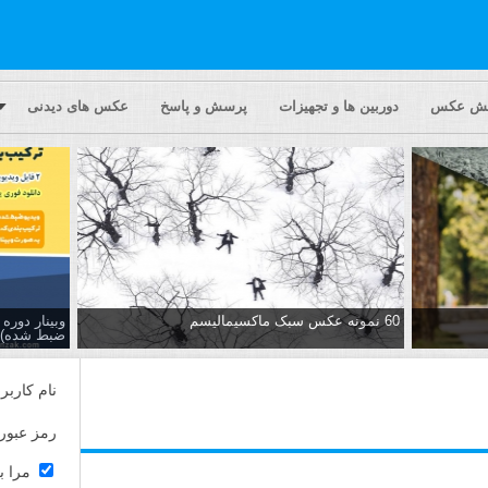
یش عکس
دوربین ها و تجهیزات
پرسش و پاسخ
عکس های دیدنی
60 نمونه عکس سبک ماکسیمالیسم
وبینار دور
ضبط شده)
نام کاربر
رمز عبور
مرا ب