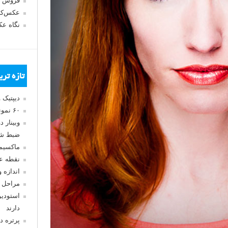
فروش 
عکس‌کا
نگاه ع
تازه تر
دیپتیک 
۶۰ نمونه عکس سبک ماکسیمالیسم
وبینار 
ضبط شد
ماکسیم
نقطه ع
اندازه 
مراحل 
استودیو
دارند
پرتره د