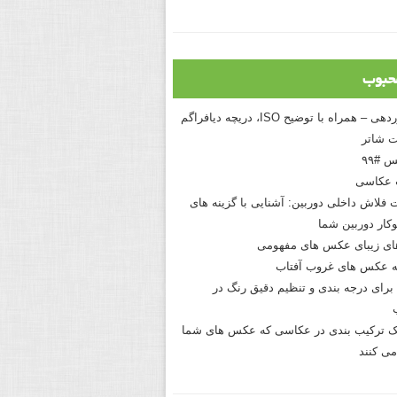
حبوب
درک نوردهی – همراه با توضیح ISO، دریچه دیافراگم
 شاتر
 #۹۹
 عکاسی
 فلاش داخلی دوربین: آشنایی با گزینه های
کار دوربین شما
های زیبای عکس های مفهومی
 عکس های غروب آفتاب
برای درجه بندی و تنظیم دقیق رنگ در
نیک ترکیب بندی در عکاسی که عکس های شما
می کنند