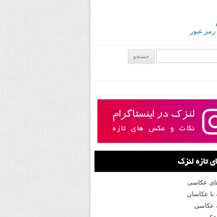
 رمز عبور
ی:
 تازه لنزک
های عکاسی
با عکاسان
 عکاسی