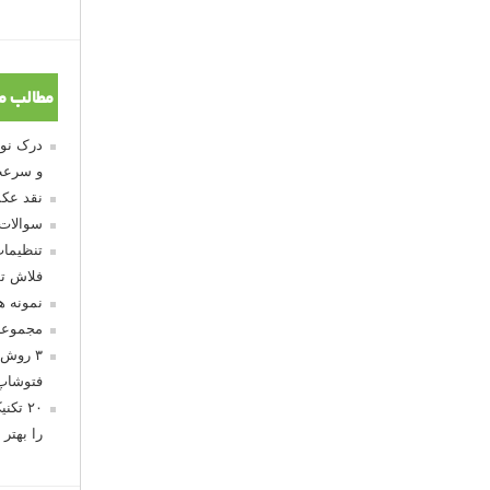
مطالب م
و سرعت
نقد عکس
سوالات
تنظیمات
فلاش تو
نمونه 
مجموعه
۳ روش 
فتوشاپ
۲۰ تک
را بهتر 