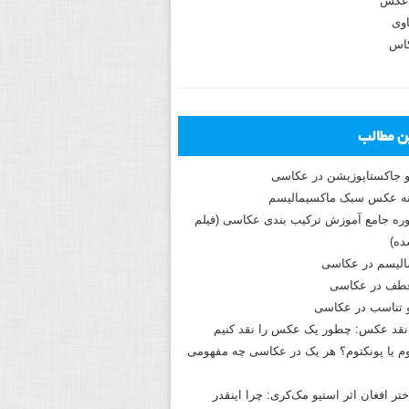
عکس
وی
کاس
ین مطالب
و جاکستا‌پوزیشن در عکاسی
دوره جامع آموزش ترکیب بندی عکاسی (فیلم
ه)
الیسم در عکاسی
طف در عکاسی
و تناسب در عکاسی
نقد عکس: چطور یک عکس را نقد کنیم
م یا پونکتوم؟ هر یک در عکاسی چه مفهومی
ختر افغان اثر استیو مک‌کری: چرا اینقدر