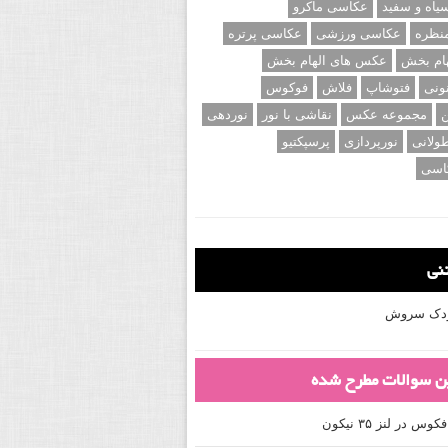
اه و سفید
عکاسی ماکرو
نظره
عکاسی ورزشی
عکاسی پرتره
ام بخش
عکس های الهام بخش
ونی
فتوشاپ
فلاش
فوکوس
ن
مجموعه عکس
نقاشی با نور
نوردهی
ولانی
نورپردازی
پرسپکتیو
اسی
تنی
کودک سروش
ین سوالات مطرح شده
 در لنز ۳۵ نیکون