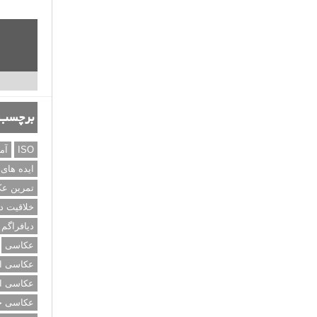
برچسب‌
ISO
آم
ایده های
تمرین ع
خلاقیت د
دیافراگم
عکاسی
عکاسی از
عکاسی از
عکاسی خی