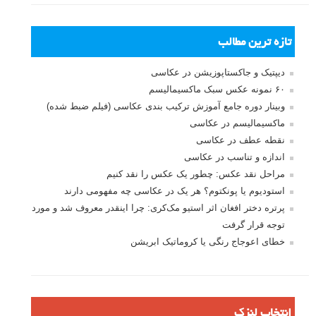
تازه ترین مطالب
دیپتیک و جاکستا‌پوزیشن در عکاسی
۶۰ نمونه عکس سبک ماکسیمالیسم
وبینار دوره جامع آموزش ترکیب بندی عکاسی (فیلم ضبط شده)
ماکسیمالیسم در عکاسی
نقطه عطف در عکاسی
اندازه و تناسب در عکاسی
مراحل نقد عکس: چطور یک عکس را نقد کنیم
استودیوم یا پونکتوم؟ هر یک در عکاسی چه مفهومی دارند
پرتره دختر افغان اثر استیو مک‌کری: چرا اینقدر معروف شد و مورد
توجه قرار گرفت
خطای اعوجاج رنگی یا کروماتیک ابریشن
انتخاب لنزک