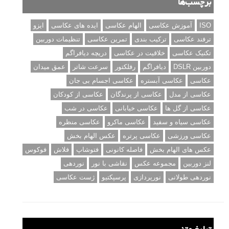
برچسب‌ها
ISO
آموزش عکاسی
الهام عکاسی
ایده های عکاسی
ایزو
ترفند عکاسی
ترکیب بندی
تمرین عکاسی
تنظیمات دوربین
تکنیک عکاسی
خلاقیت در عکاسی
دریچه دیافراگم
دوربین DSLR
دیافراگم
رفلکتور
سرعت شاتر
عمق میدان
عکاسی
عکاسی آبستره
عکاسی اجسام بی جان
عکاسی از مدل
عکاسی از پرندگان
عکاسی از کودکان
عکاسی از گل ها
عکاسی خیابانی
عکاسی در شب
عکاسی سیاه و سفید
عکاسی ماکرو
عکاسی منظره
عکاسی ورزشی
عکاسی پرتره
عکس الهام بخش
عکس های الهام بخش
فاصله کانونی
فتوشاپ
فلاش
فوکوس
لنز دوربین
مجموعه عکس
نقاشی با نور
نوردهی
نوردهی طولانی
نورپردازی
پرسپکتیو
ژست عکاسی