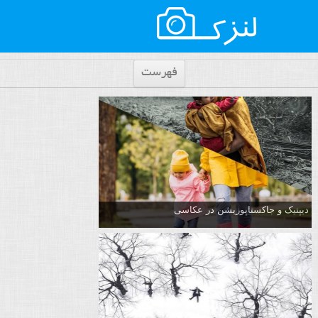
فهرست
دیپتیک و جاکستا‌پوزیشن در عکاسی