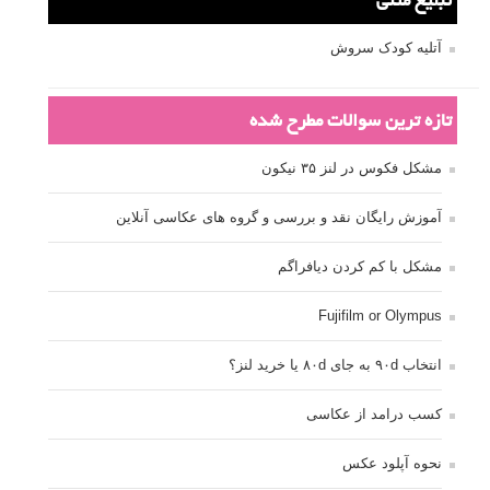
تبلیغ متنی
آتلیه کودک سروش
تازه ترین سوالات مطرح شده
مشکل فکوس در لنز ۳۵ نیکون
آموزش رایگان نقد و بررسی و گروه های عکاسی آنلاین
مشکل با کم کردن دیافراگم
Fujifilm or Olympus
انتخاب ۹۰d به جای ۸۰d یا خرید لنز؟
کسب درامد از عکاسی
نحوه آپلود عکس