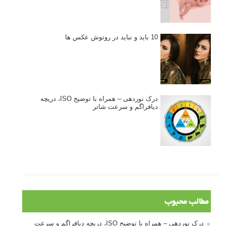
10 باید و نباید در روتوش عکس ها
درک نوردهی – همراه با توضیح ISO، دریچه
دیافراگم و سرعت شاتر
مطالب محبوب
درک نوردهی – همراه با توضیح ISO، دریچه دیافراگم و سرعت