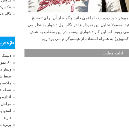
فروش 
عکس‌کا
نگاه ع
هیستوگرامی روی دوربین DSLR یا کامپیوتر خود دیده اید، اما نمی دانید چگونه از آن برای تصحیح
د. معمولا تحلیل این نمودار ها در نگاه اول دشوار به نظر می
نمی رویم. اما این کار دشواری نیست. در این مطلب به شش
سپوژر) به همراه استفاده از هیستوگرام می پردازیم.
تازه تر
ادامه مطلب
دیپتیک 
۶۰ نمونه عکس سبک ماکسیمالیسم
وبینار 
ضبط شد
ماکسیم
نقطه ع
اندازه 
مراحل 
استودیو
دارند
پرتره د