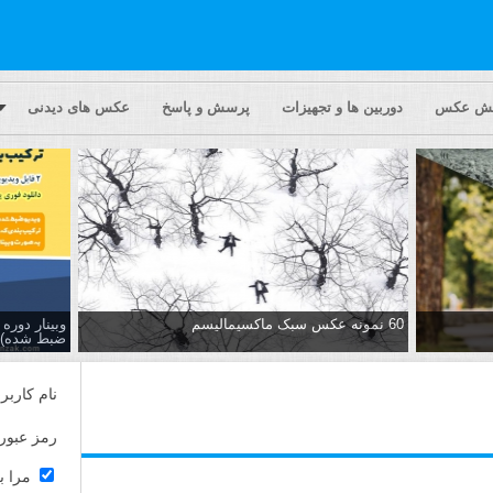
یش عکس
دوربین ها و تجهیزات
پرسش و پاسخ
عکس های دیدنی
60 نمونه عکس سبک ماکسیمالیسم
وبینار دور
ضبط شده)
نام کاربر
رمز عبور
مرا ب