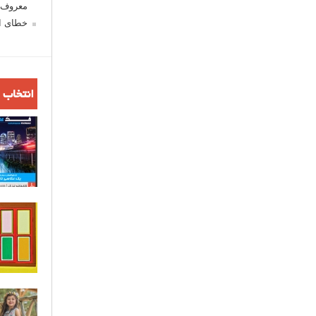
معروف ش
خطای اع
انتخاب 