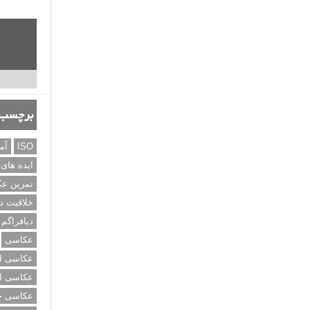
برچسب‌
ISO
آم
ایده های
تمرین ع
خلاقیت د
دیافراگم
عکاسی
عکاسی از
عکاسی از
عکاسی خی