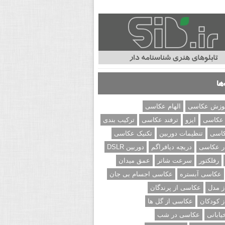
ها
وزش عکاسی
الهام عکاسی
 عکاسی
ایزو
ترفند عکاسی
ترکیب بندی
کاسی
تنظیمات دوربین
تکنیک عکاسی
ر عکاسی
دریچه دیافراگم
دوربین DSLR
رفلکتور
سرعت شاتر
عمق میدان
عکاسی آبستره
عکاسی اجسام بی جان
 مدل
عکاسی از پرندگان
 کودکان
عکاسی از گل ها
ابانی
عکاسی در شب