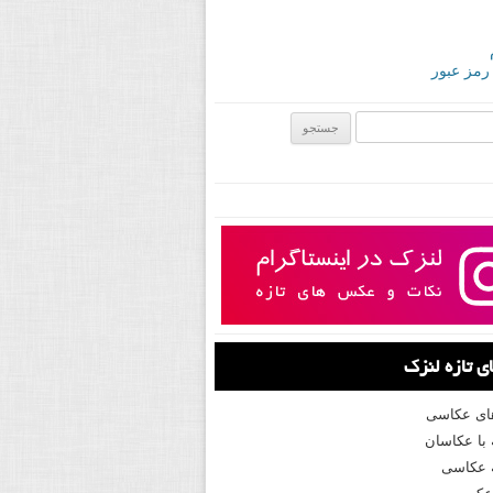
 رمز عبور
ی:
 تازه لنزک
های عکاسی
با عکاسان
 عکاسی