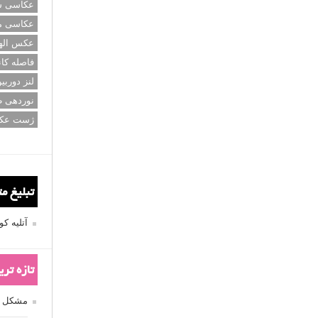
عکاسی سی
عکاسی م
عکس اله
فاصله کان
لنز دوربی
نوردهی ط
ژست عک
تبلیغ م
آتلیه 
تازه تر
مشکل فکوس