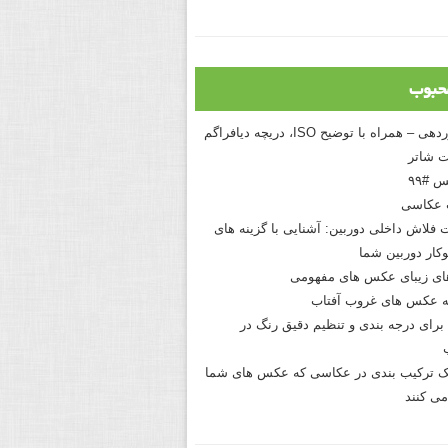
حبوب
درک نوردهی – همراه با توضیح ISO، دریچه دیافراگم
 شاتر
 #۹۹
 عکاسی
 فلاش داخلی دوربین: آشنایی با گزینه های
کار دوربین شما
های زیبای عکس های مفهومی
 عکس های غروب آفتاب
برای درجه بندی و تنظیم دقیق رنگ در
نیک ترکیب بندی در عکاسی که عکس های شما
می کنند