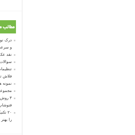
مطالب م
و سرعت
نقد عکس
سوالات
تنظیمات
فلاش تو
نمونه 
مجموعه
۳ روش 
فتوشاپ
۲۰ تک
را بهتر 