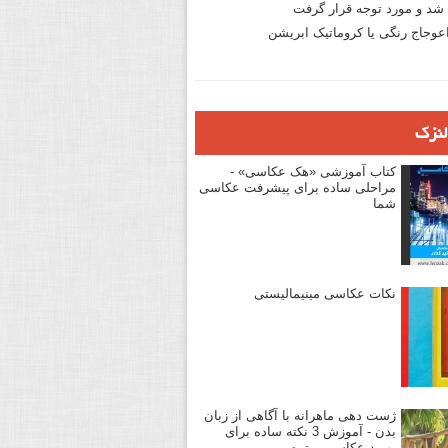
د و مورد توجه قرار گرفت
وجاج رنگی یا کروماتیک ابریشن
لنزک
کتاب آموزشی «هک عکاسی» -
مراحلی ساده برای پیشرفت عکاسی
شما
نکات عکاسی مینیمالیستی
ژست دهی ماهرانه با آگاهی از زبان
بدن - آموزش 3 نکته ساده برای
بهبود عکاسی پرتره