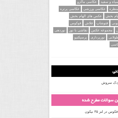
اه و سفید
عکاسی ماکرو
نظره
عکاسی ورزشی
عکاسی پرتره
ام بخش
عکس های الهام بخش
ونی
فتوشاپ
فلاش
فوکوس
ن
مجموعه عکس
نقاشی با نور
نوردهی
ولانی
نورپردازی
پرسپکتیو
اسی
تنی
کودک سروش
ین سوالات مطرح شده
 در لنز ۳۵ نیکون