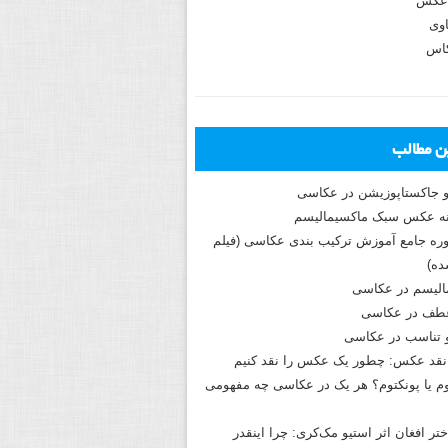
عکس
وی
کاس
ین مطالب
و جاکستا‌پوزیشن در عکاسی
دوره جامع آموزش ترکیب بندی عکاسی (فیلم
ه)
الیسم در عکاسی
طف در عکاسی
و تناسب در عکاسی
نقد عکس: چطور یک عکس را نقد کنیم
م یا پونکتوم؟ هر یک در عکاسی چه مفهومی
ختر افغان اثر استیو مک‌کری: چرا اینقدر