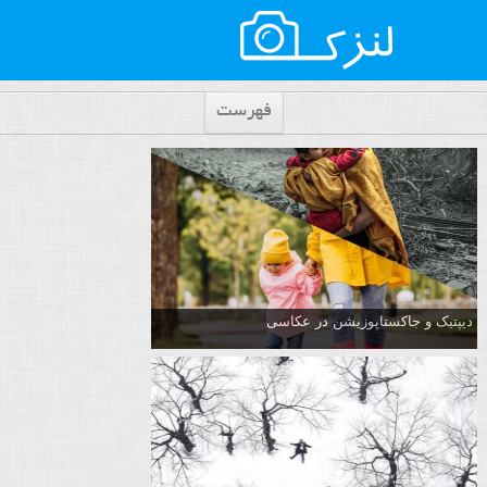
فهرست
دیپتیک و جاکستا‌پوزیشن در عکاسی