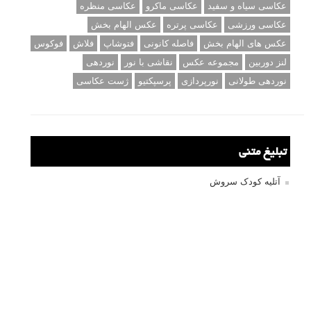
عکاسی سیاه و سفید
عکاسی ماکرو
عکاسی منظره
عکاسی ورزشی
عکاسی پرتره
عکس الهام بخش
عکس های الهام بخش
فاصله کانونی
فتوشاپ
فلاش
فوکوس
لنز دوربین
مجموعه عکس
نقاشی با نور
نوردهی
نوردهی طولانی
نورپردازی
پرسپکتیو
ژست عکاسی
تبلیغ متنی
آتلیه کودک سروش
تازه ترین سوالات مطرح شده
مشکل فکوس در لنز ۳۵ نیکون
آموزش رایگان نقد و بررسی و گروه های عکاسی آنلاین