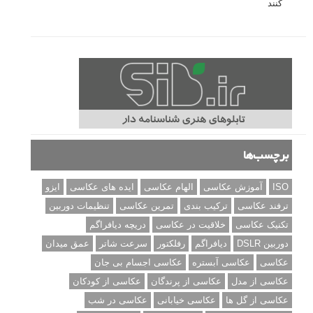
کنند
برچسب‌ها
ISO
آموزش عکاسی
الهام عکاسی
ایده های عکاسی
ایزو
ترفند عکاسی
ترکیب بندی
تمرین عکاسی
تنظیمات دوربین
تکنیک عکاسی
خلاقیت در عکاسی
دریچه دیافراگم
دوربین DSLR
دیافراگم
رفلکتور
سرعت شاتر
عمق میدان
عکاسی
عکاسی آبستره
عکاسی اجسام بی جان
عکاسی از مدل
عکاسی از پرندگان
عکاسی از کودکان
عکاسی از گل ها
عکاسی خیابانی
عکاسی در شب