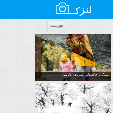
فهرست
دیپتیک و جاکستا‌پوزیشن در عکاسی