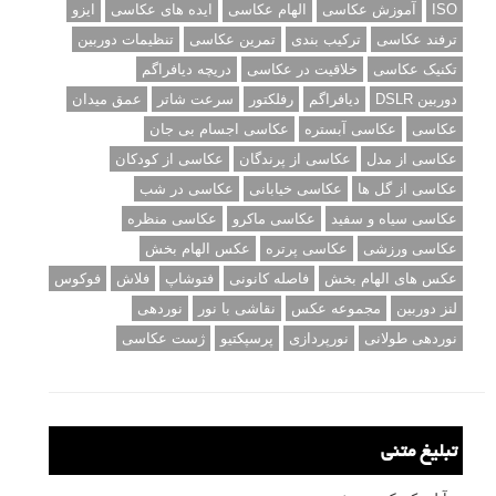
ISO
آموزش عکاسی
الهام عکاسی
ایده های عکاسی
ایزو
ترفند عکاسی
ترکیب بندی
تمرین عکاسی
تنظیمات دوربین
تکنیک عکاسی
خلاقیت در عکاسی
دریچه دیافراگم
دوربین DSLR
دیافراگم
رفلکتور
سرعت شاتر
عمق میدان
عکاسی
عکاسی آبستره
عکاسی اجسام بی جان
عکاسی از مدل
عکاسی از پرندگان
عکاسی از کودکان
عکاسی از گل ها
عکاسی خیابانی
عکاسی در شب
عکاسی سیاه و سفید
عکاسی ماکرو
عکاسی منظره
عکاسی ورزشی
عکاسی پرتره
عکس الهام بخش
عکس های الهام بخش
فاصله کانونی
فتوشاپ
فلاش
فوکوس
لنز دوربین
مجموعه عکس
نقاشی با نور
نوردهی
نوردهی طولانی
نورپردازی
پرسپکتیو
ژست عکاسی
تبلیغ متنی