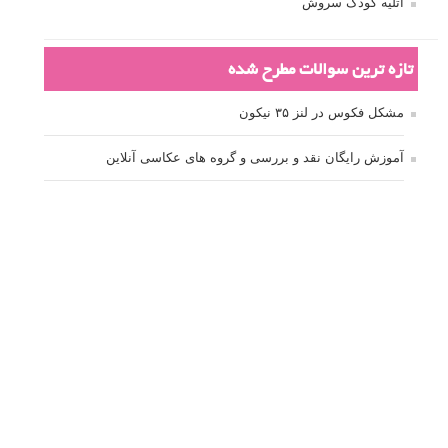
آتلیه کودک سروش
تازه ترین سوالات مطرح شده
مشکل فکوس در لنز ۳۵ نیکون
آموزش رایگان نقد و بررسی و گروه های عکاسی آنلاین
مشکل با کم کردن دیافراگم
Fujifilm or Olympus
انتخاب ۹۰d به جای ۸۰d یا خرید لنز؟
کسب درامد از عکاسی
نحوه آپلود عکس
ارور cannot start live view