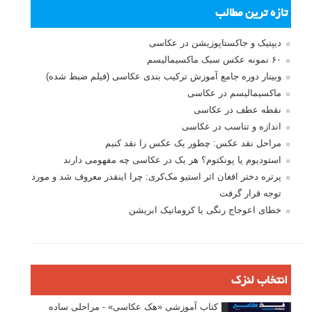
تازه ترین مطالب
دیپتیک و جاکستا‌پوزیشن در عکاسی
۶۰ نمونه عکس سبک ماکسیمالیسم
وبینار دوره جامع آموزش ترکیب بندی عکاسی (فیلم ضبط شده)
ماکسیمالیسم در عکاسی
نقطه عطف در عکاسی
اندازه و تناسب در عکاسی
مراحل نقد عکس: چطور یک عکس را نقد کنیم
استودیوم یا پونکتوم؟ هر یک در عکاسی چه مفهومی دارند
پرتره دختر افغان اثر استیو مک‌کری: چرا اینقدر معروف شد و مورد
توجه قرار گرفت
خطای اعوجاج رنگی یا کروماتیک ابریشن
انتخاب لنزک
کتاب آموزشی «هک عکاسی» - مراحلی ساده