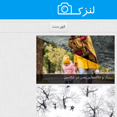
فهرست
دیپتیک و جاکستا‌پوزیشن در عکاسی