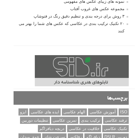
نمونه های زیبای عکس های مفهومی
مجموعه عکس های غروب آفتاب
۳ روش برای درجه بندی و تنظیم دقیق رنگ در فتوشاپ
۲۰ تکنیک ترکیب بندی در عکاسی که عکس های شما را بهتر می
کنند
برچسب‌ها
ISO
آموزش عکاسی
الهام عکاسی
ایده های عکاسی
ایزو
ترفند عکاسی
ترکیب بندی
تمرین عکاسی
تنظیمات دوربین
تکنیک عکاسی
خلاقیت در عکاسی
دریچه دیافراگم
دوربین DSLR
دیافراگم
رفلکتور
سرعت شاتر
عمق میدان