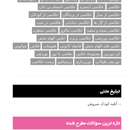
عکاسی
عکاسی آبستره
عکاسی اجسام بی جان
عکاسی از مدل
عکاسی از پرندگان
عکاسی از کودکان
عکاسی از گل ها
عکاسی خیابانی
عکاسی در شب
عکاسی سیاه و سفید
عکاسی ماکرو
عکاسی منظره
عکاسی ورزشی
عکاسی پرتره
عکس الهام بخش
عکس های الهام بخش
فاصله کانونی
فتوشاپ
فلاش
فوکوس
لنز دوربین
مجموعه عکس
نقاشی با نور
نوردهی
نوردهی طولانی
نورپردازی
پرسپکتیو
ژست عکاسی
تبلیغ متنی
آتلیه کودک سروش
تازه ترین سوالات مطرح شده