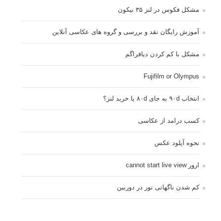
مشکل فکوس در لنز ۳۵ نیکون
آموزش رایگان نقد و بررسی و گروه های عکاسی آنلاین
مشکل با کم کردن دیافراگم
Fujifilm or Olympus
انتخاب ۹۰d به جای ۸۰d یا خرید لنز؟
کسب درامد از عکاسی
نحوه آپلود عکس
ارور cannot start live view
کم شدن ناگهانی نور در دوربین
نورسنجی فلاشر پرتابل