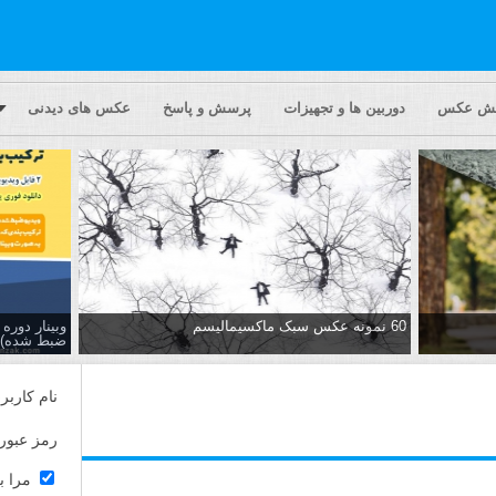
یش عکس
دوربین ها و تجهیزات
پرسش و پاسخ
عکس های دیدنی
60 نمونه عکس سبک ماکسیمالیسم
وبینار دور
ضبط شده)
نام کاربر
رمز عبور
مرا ب