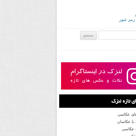
 رمز عبور
ی:
 تازه لنزک
های عکاسی
با عکاسان
 عکاسی