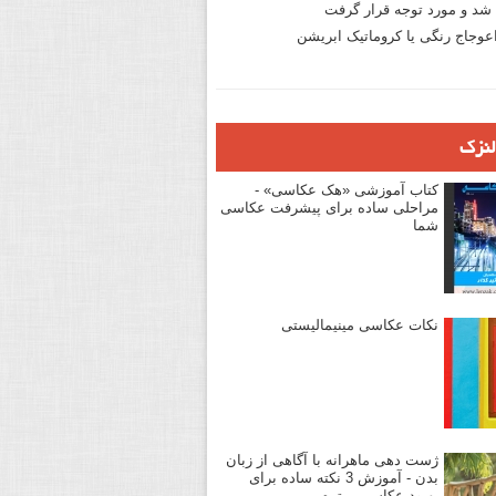
د و مورد توجه قرار گرفت
وجاج رنگی یا کروماتیک ابریشن
لنزک
کتاب آموزشی «هک عکاسی» -
مراحلی ساده برای پیشرفت عکاسی
شما
نکات عکاسی مینیمالیستی
ژست دهی ماهرانه با آگاهی از زبان
بدن - آموزش 3 نکته ساده برای
بهبود عکاسی پرتره