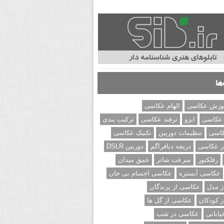
ها
وزش عکاسی
الهام عکاسی
 عکاسی
ایزو
ترفند عکاسی
ترکیب بندی
کاسی
تنظیمات دوربین
تکنیک عکاسی
ر عکاسی
دریچه دیافراگم
دوربین DSLR
رفلکتور
سرعت شاتر
عمق میدان
عکاسی آبستره
عکاسی اجسام بی جان
 مدل
عکاسی از پرندگان
 کودکان
عکاسی از گل ها
ابانی
عکاسی در شب