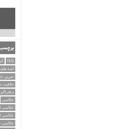
برچسب‌
ISO
آم
ایده های
تمرین ع
خلاقیت د
دیافراگم
عکاسی
عکاسی از
عکاسی از
عکاسی خی