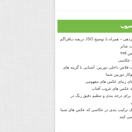
حبوب
درک نوردهی – همراه با توضیح ISO، دریچه دیافراگم
 شاتر
 #۹۹
 عکاسی
 فلاش داخلی دوربین: آشنایی با گزینه های
کار دوربین شما
های زیبای عکس های مفهومی
 عکس های غروب آفتاب
برای درجه بندی و تنظیم دقیق رنگ در
نیک ترکیب بندی در عکاسی که عکس های شما
می کنند