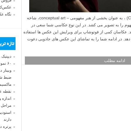
فروش 
عکس‌کا
نگاه ع
عکاسی مفهومی (Conceptual photography) ، به عنوان بخشی از هنر مفهومی – conceptual art، شاخه
هوم را به تصویر می کشد. در این نوع عکاسی شما سعی در
رید. عکاسان کمی از فوتوشاپ برای ویرایش این عکس ها استفاده
هد. در ادامه شما را به تماشای این عکس های جادویی دعوت
تازه تر
دیپتیک 
ادامه مطلب
۶۰ نمونه عکس سبک ماکسیمالیسم
وبینار 
ضبط شد
ماکسیم
نقطه ع
اندازه 
مراحل 
استودیو
دارند
پرتره د