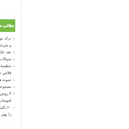
مطالب م
و سرعت
نقد عکس
سوالات
تنظیمات
فلاش تو
نمونه 
مجموعه
۳ روش 
فتوشاپ
۲۰ تک
را بهتر 