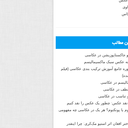
عکس
وی
کاس
ین مطالب
و جاکستا‌پوزیشن در عکاسی
دوره جامع آموزش ترکیب بندی عکاسی (فیلم
ه)
الیسم در عکاسی
طف در عکاسی
و تناسب در عکاسی
نقد عکس: چطور یک عکس را نقد کنیم
م یا پونکتوم؟ هر یک در عکاسی چه مفهومی
ختر افغان اثر استیو مک‌کری: چرا اینقدر