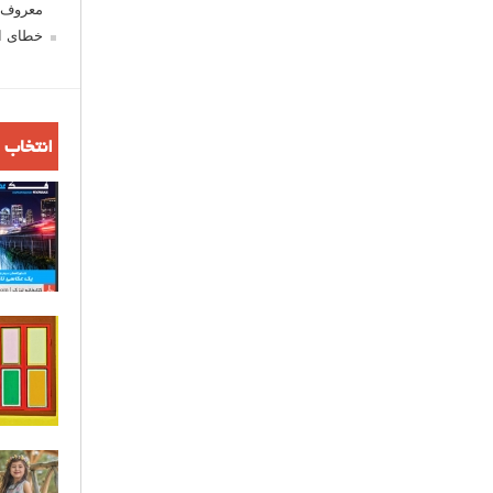
معروف ش
خطای اع
انتخاب 