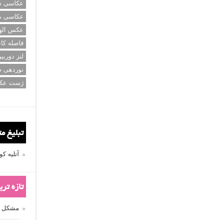
عکاسی سی
عکاسی م
عکس اله
فاصله کان
لنز دوربی
نوردهی ط
ژست عک
تبلیغ م
آتلیه 
تازه تر
مشکل فکوس