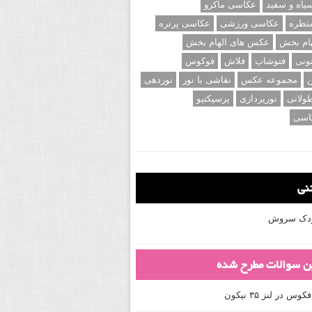
اه و سفید
عکاسی ماکرو
نظره
عکاسی ورزشی
عکاسی پرتره
ام بخش
عکس های الهام بخش
ونی
فتوشاپ
فلاش
فوکوس
ن
مجموعه عکس
نقاشی با نور
نوردهی
ولانی
نورپردازی
پرسپکتیو
اسی
تنی
کودک سروش
ین سوالات مطرح شده
 در لنز ۳۵ نیکون