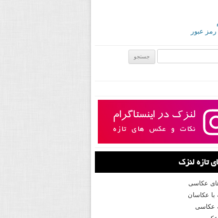
 رمز عبور
ی:
 تازه لنزک
های عکاسی
با عکاسان
 عکاسی