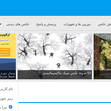
یش عکس
دوربین ها و تجهیزات
پرسش و پاسخ
عکس های دیدنی
60 نمونه عکس سبک ماکسیمالیسم
وبینار دور
ضبط شده)
نام کاربر
رمز عبور
مرا ب