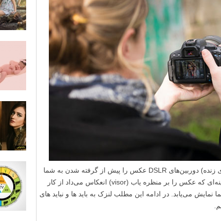
همانطور که می‌دانید قابلیت Live View (نمای زنده) دوربین‌های DSLR عکس را پیش از گرفته شدن به شما
نشان می‌دهد. با روشن کردن این قابلیت، آیینه‌ای که عکس را بر منظره یاب (visor) انعکاس می‌داد از کار
وض عکس بر LCD دوربین شما نمایش می‌یابد. در ادامه این مطلب لنزک به باید ها و نباید های