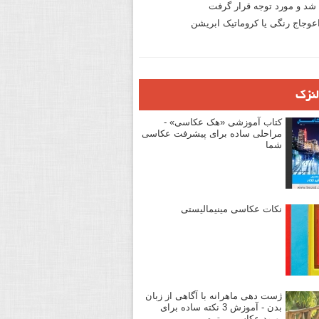
د و مورد توجه قرار گرفت
وجاج رنگی یا کروماتیک ابریشن
لنزک
کتاب آموزشی «هک عکاسی» -
مراحلی ساده برای پیشرفت عکاسی
شما
نکات عکاسی مینیمالیستی
ژست دهی ماهرانه با آگاهی از زبان
بدن - آموزش 3 نکته ساده برای
بهبود عکاسی پرتره