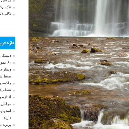
فروش 
عکس‌کا
نگاه ع
تازه تر
دیپتیک 
۶۰ نمونه عکس سبک ماکسیمالیسم
وبینار 
ضبط شد
ماکسیم
نقطه ع
اندازه 
مراحل 
استودیو
دارند
پرتره د