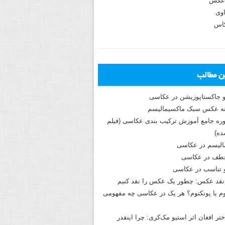
عکس
وی
کاس
ین مطالب
و جاکستا‌پوزیشن در عکاسی
دوره جامع آموزش ترکیب بندی عکاسی (فیلم
ه)
الیسم در عکاسی
طف در عکاسی
و تناسب در عکاسی
نقد عکس: چطور یک عکس را نقد کنیم
م یا پونکتوم؟ هر یک در عکاسی چه مفهومی
ختر افغان اثر استیو مک‌کری: چرا اینقدر