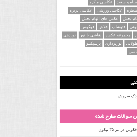
اه و سفید
عکاسی ماکرو
نظره
عکاسی ورزشی
عکاسی پرتره
ام بخش
عکس های الهام بخش
ونی
فتوشاپ
فلاش
فوکوس
ن
مجموعه عکس
نقاشی با نور
نوردهی
ولانی
نورپردازی
پرسپکتیو
اسی
تنی
کودک سروش
ین سوالات مطرح شده
 در لنز ۳۵ نیکون