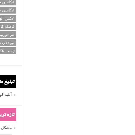
عکاسی سی
عکاسی م
عکس اله
فاصله کان
لنز دوربی
نوردهی ط
ژست عک
تبلیغ م
آتلیه 
تازه تر
مشکل فکوس