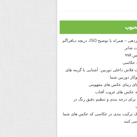
حبوب
درک نوردهی – همراه با توضیح ISO، دریچه دیافراگم
 شاتر
 #۹۹
 عکاسی
 فلاش داخلی دوربین: آشنایی با گزینه های
کار دوربین شما
های زیبای عکس های مفهومی
 عکس های غروب آفتاب
برای درجه بندی و تنظیم دقیق رنگ در
نیک ترکیب بندی در عکاسی که عکس های شما
می کنند