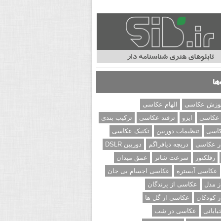
ها
وزش عکاسی
الهام عکاسی
 عکاسی
ایزو
ترفند عکاسی
ترکیب بندی
کاسی
تنظیمات دوربین
تکنیک عکاسی
ر عکاسی
دریچه دیافراگم
دوربین DSLR
رفلکتور
سرعت شاتر
عمق میدان
عکاسی آبستره
عکاسی اجسام بی جان
 مدل
عکاسی از پرندگان
 کودکان
عکاسی از گل ها
ابانی
عکاسی در شب