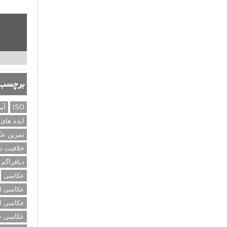
برچسب‌
ISO
آم
ایده های
تمرین ع
خلاقیت د
دیافراگم
عکاسی
عکاسی از
عکاسی از
عکاسی خی