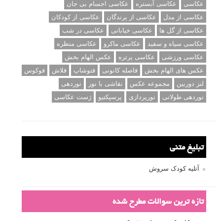
عکاسی
عکاسی آبستره
عکاسی اجسام بی جان
عکاسی از مدل
عکاسی از پرندگان
عکاسی از کودکان
عکاسی از گل ها
عکاسی خیابانی
عکاسی در شب
عکاسی سیاه و سفید
عکاسی ماکرو
عکاسی منظره
عکاسی ورزشی
عکاسی پرتره
عکس الهام بخش
عکس های الهام بخش
فاصله کانونی
فتوشاپ
فلاش
فوکوس
لنز دوربین
مجموعه عکس
نقاشی با نور
نوردهی
نوردهی طولانی
نورپردازی
پرسپکتیو
ژست عکاسی
تبلیغ متنی
آتلیه کودک سروش
تازه ترین سوالات مطرح شده