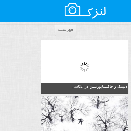
فهرست
دیپتیک و جاکستا‌پوزیشن در عکاسی