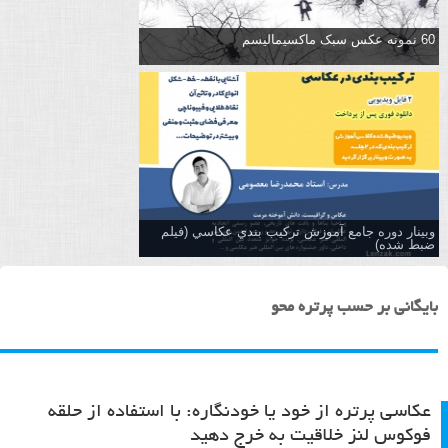
60 نمونه عکس سبک ماکسیمالیسم
وبینار دوره جامع آموزش تركيب بندي عكاسي (فیلم
ضبط شده)
بایگانی بر حسب پرتره محو
عکاسی پرتره از خود یا خودنگاره: با استفاده از حلقه
فوکوس لنز خلاقیت به خرج دهید