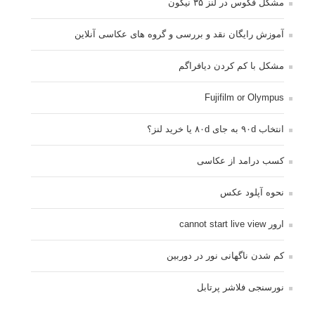
مشکل فکوس در لنز ۳۵ نیکون
آموزش رایگان نقد و بررسی و گروه های عکاسی آنلاین
مشکل با کم کردن دیافراگم
Fujifilm or Olympus
انتخاب ۹۰d به جای ۸۰d یا خرید لنز؟
کسب درامد از عکاسی
نحوه آپلود عکس
ارور cannot start live view
کم شدن ناگهانی نور در دوربین
نورسنجی فلاشر پرتابل