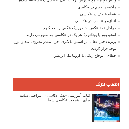
وبینار دوره جامع آموزش ترکیب بندی عکاسی (فیلم ضبط شده)
ماکسیمالیسم در عکاسی
نقطه عطف در عکاسی
اندازه و تناسب در عکاسی
مراحل نقد عکس: چطور یک عکس را نقد کنیم
استودیوم یا پونکتوم؟ هر یک در عکاسی چه مفهومی دارند
پرتره دختر افغان اثر استیو مک‌کری: چرا اینقدر معروف شد و مورد
توجه قرار گرفت
خطای اعوجاج رنگی یا کروماتیک ابریشن
انتخاب لنزک
کتاب آموزشی «هک عکاسی» - مراحلی ساده
برای پیشرفت عکاسی شما