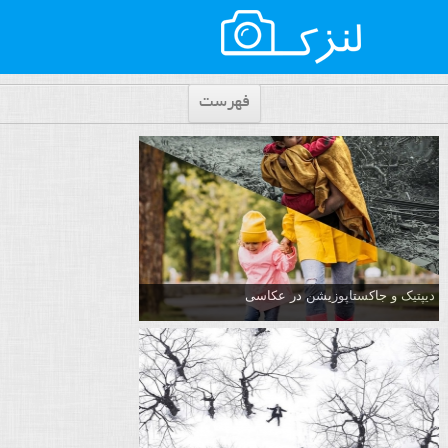
فهرست
دیپتیک و جاکستا‌پوزیشن در عکاسی