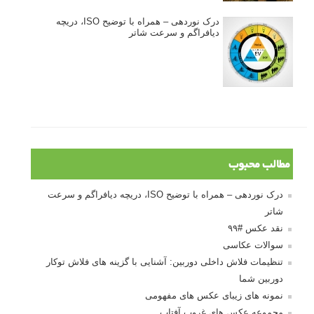
درک نوردهی – همراه با توضیح ISO، دریچه
دیافراگم و سرعت شاتر
مطالب محبوب
درک نوردهی – همراه با توضیح ISO، دریچه دیافراگم و سرعت
شاتر
نقد عکس #۹۹
سوالات عکاسی
تنظیمات فلاش داخلی دوربین: آشنایی با گزینه های فلاش توکار
دوربین شما
نمونه های زیبای عکس های مفهومی
مجموعه عکس های غروب آفتاب