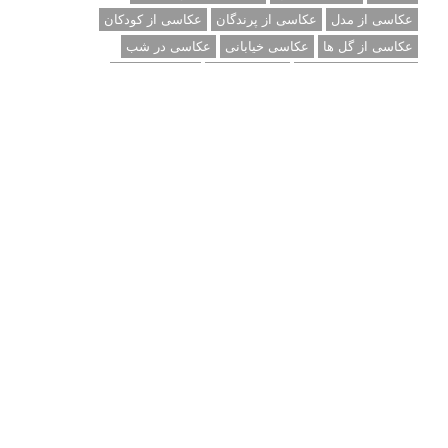
عکاسی از مدل
عکاسی از پرندگان
عکاسی از کودکان
عکاسی از گل ها
عکاسی خیابانی
عکاسی در شب
عکاسی سیاه و سفید
عکاسی ماکرو
عکاسی منظره
عکاسی ورزشی
عکاسی پرتره
عکس الهام بخش
عکس های الهام بخش
فاصله کانونی
فتوشاپ
فلاش
فوکوس
لنز دوربین
مجموعه عکس
نقاشی با نور
نوردهی
نوردهی طولانی
نورپردازی
پرسپکتیو
ژست عکاسی
تبلیغ متنی
آتلیه کودک سروش
تازه ترین سوالات مطرح شده
مشکل فکوس در لنز ۳۵ نیکون