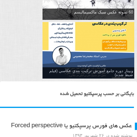
60 نمونه عکس سبک ماکسیمالیسم
وبینار دوره جامع آموزش تركيب بندي عكاسي (فیلم
ضبط شده)
بایگانی بر حسب پرسپکتیو تحمیل شده
عکس های فورس پرسپکتیو یا Forced perspective
نوشته شده در ۲۶ شهریور ۱۳۹۳