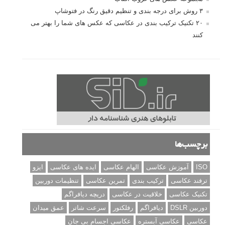
۳ روش برای درجه بندی و تنظیم دقیق رنگ در فتوشاپ
۲۰ تکنیک ترکیب بندی در عکاسی که عکس های شما را بهتر می
کنند
برچسب‌ها
ISO
آموزش عکاسی
الهام عکاسی
ایده های عکاسی
ایزو
ترفند عکاسی
ترکیب بندی
تمرین عکاسی
تنظیمات دوربین
تکنیک عکاسی
خلاقیت در عکاسی
دریچه دیافراگم
دوربین DSLR
دیافراگم
رفلکتور
سرعت شاتر
عمق میدان
عکاسی
عکاسی آبستره
عکاسی اجسام بی جان