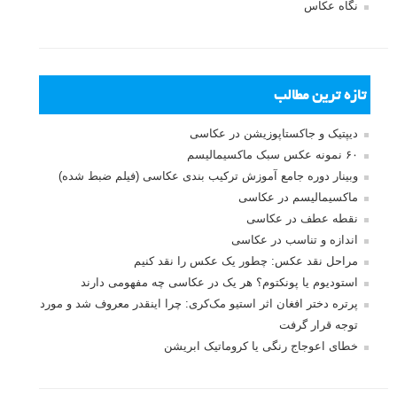
نگاه عکاس
تازه ترین مطالب
دیپتیک و جاکستا‌پوزیشن در عکاسی
۶۰ نمونه عکس سبک ماکسیمالیسم
وبینار دوره جامع آموزش ترکیب بندی عکاسی (فیلم ضبط شده)
ماکسیمالیسم در عکاسی
نقطه عطف در عکاسی
اندازه و تناسب در عکاسی
مراحل نقد عکس: چطور یک عکس را نقد کنیم
استودیوم یا پونکتوم؟ هر یک در عکاسی چه مفهومی دارند
پرتره دختر افغان اثر استیو مک‌کری: چرا اینقدر معروف شد و مورد
توجه قرار گرفت
خطای اعوجاج رنگی یا کروماتیک ابریشن