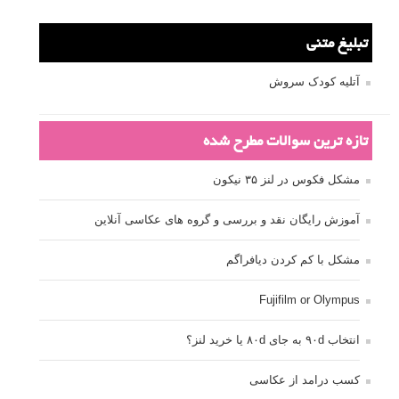
تبلیغ متنی
آتلیه کودک سروش
تازه ترین سوالات مطرح شده
مشکل فکوس در لنز ۳۵ نیکون
آموزش رایگان نقد و بررسی و گروه های عکاسی آنلاین
مشکل با کم کردن دیافراگم
Fujifilm or Olympus
انتخاب ۹۰d به جای ۸۰d یا خرید لنز؟
کسب درامد از عکاسی