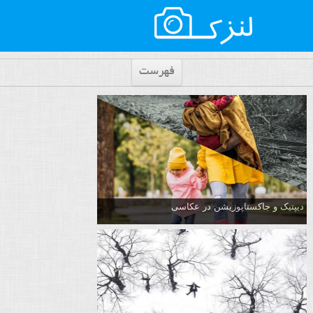
فهرست
دیپتیک و جاکستا‌پوزیشن در عکاسی