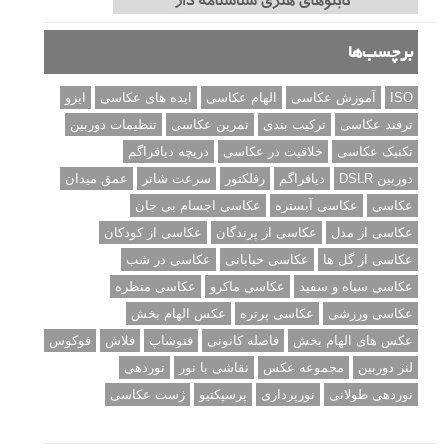
برچسب‌ها
ISO
آموزش عکاسی
الهام عکاسی
ایده های عکاسی
ایزو
ترفند عکاسی
ترکیب بندی
تمرین عکاسی
تنظیمات دوربین
تکنیک عکاسی
خلاقیت در عکاسی
دریچه دیافراگم
دوربین DSLR
دیافراگم
رفلکتور
سرعت شاتر
عمق میدان
عکاسی
عکاسی آبستره
عکاسی اجسام بی جان
عکاسی از مدل
عکاسی از پرندگان
عکاسی از کودکان
عکاسی از گل ها
عکاسی خیابانی
عکاسی در شب
عکاسی سیاه و سفید
عکاسی ماکرو
عکاسی منظره
عکاسی ورزشی
عکاسی پرتره
عکس الهام بخش
عکس های الهام بخش
فاصله کانونی
فتوشاپ
فلاش
فوکوس
لنز دوربین
مجموعه عکس
نقاشی با نور
نوردهی
نوردهی طولانی
نورپردازی
پرسپکتیو
ژست عکاسی