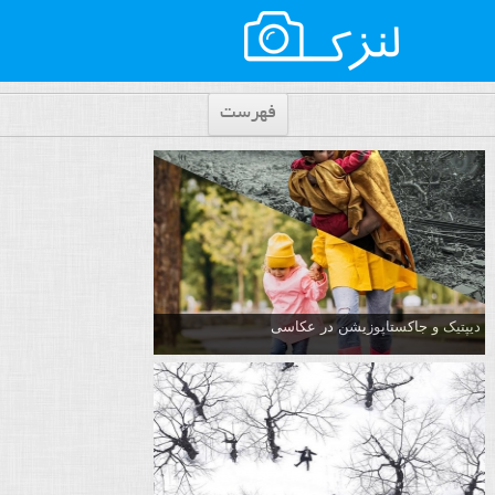
فهرست
دیپتیک و جاکستا‌پوزیشن در عکاسی