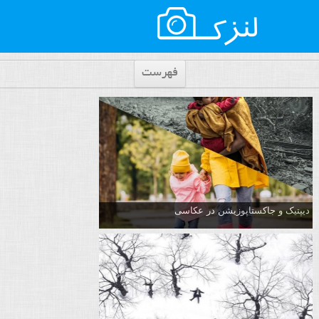
فهرست
دیپتیک و جاکستا‌پوزیشن در عکاسی