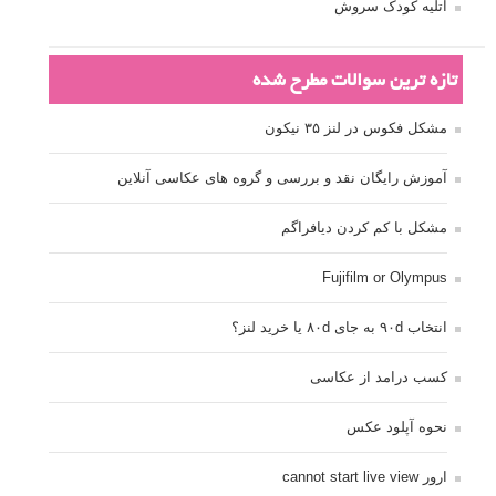
آتلیه کودک سروش
تازه ترین سوالات مطرح شده
مشکل فکوس در لنز ۳۵ نیکون
آموزش رایگان نقد و بررسی و گروه های عکاسی آنلاین
مشکل با کم کردن دیافراگم
Fujifilm or Olympus
انتخاب ۹۰d به جای ۸۰d یا خرید لنز؟
کسب درامد از عکاسی
نحوه آپلود عکس
ارور cannot start live view