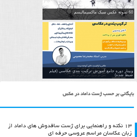
60 نمونه عکس سبک ماکسیمالیسم
وبینار دوره جامع آموزش تركيب بندي عكاسي (فیلم
ضبط شده)
بایگانی بر حسب ژست داماد در عکس
۱۳ نکته و راهنمایی برای ژست ساقدوش های داماد از
زبان عکاسان مراسم عروسی حرفه ای