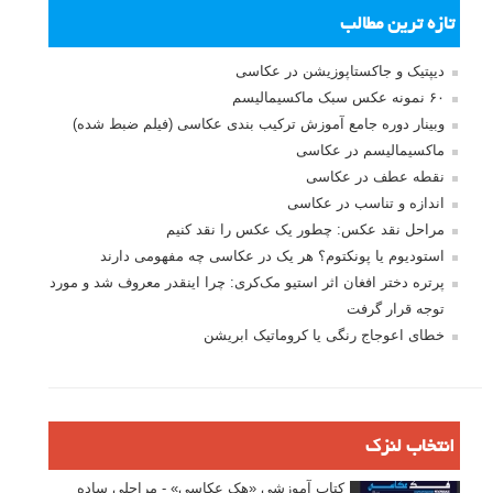
تازه ترین مطالب
دیپتیک و جاکستا‌پوزیشن در عکاسی
۶۰ نمونه عکس سبک ماکسیمالیسم
وبینار دوره جامع آموزش ترکیب بندی عکاسی (فیلم ضبط شده)
ماکسیمالیسم در عکاسی
نقطه عطف در عکاسی
اندازه و تناسب در عکاسی
مراحل نقد عکس: چطور یک عکس را نقد کنیم
استودیوم یا پونکتوم؟ هر یک در عکاسی چه مفهومی دارند
پرتره دختر افغان اثر استیو مک‌کری: چرا اینقدر معروف شد و مورد
توجه قرار گرفت
خطای اعوجاج رنگی یا کروماتیک ابریشن
انتخاب لنزک
کتاب آموزشی «هک عکاسی» - مراحلی ساده