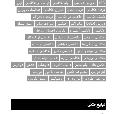
ISO
آموزش عکاسی
الهام عکاسی
ایده های عکاسی
ایزو
ترفند عکاسی
ترکیب بندی
تمرین عکاسی
تنظیمات دوربین
تکنیک عکاسی
خلاقیت در عکاسی
دریچه دیافراگم
دوربین DSLR
دیافراگم
رفلکتور
سرعت شاتر
عمق میدان
عکاسی
عکاسی آبستره
عکاسی اجسام بی جان
عکاسی از مدل
عکاسی از پرندگان
عکاسی از کودکان
عکاسی از گل ها
عکاسی خیابانی
عکاسی در شب
عکاسی سیاه و سفید
عکاسی ماکرو
عکاسی منظره
عکاسی ورزشی
عکاسی پرتره
عکس الهام بخش
عکس های الهام بخش
فاصله کانونی
فتوشاپ
فلاش
فوکوس
لنز دوربین
مجموعه عکس
نقاشی با نور
نوردهی
نوردهی طولانی
نورپردازی
پرسپکتیو
ژست عکاسی
تبلیغ متنی