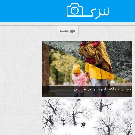
فهرست
دیپتیک و جاکستا‌پوزیشن در عکاسی