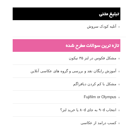
دوربین DSLR
دیافراگم
رفلکتور
سرعت شاتر
عمق میدان
عکاسی
عکاسی آبستره
عکاسی اجسام بی جان
عکاسی از مدل
عکاسی از پرندگان
عکاسی از کودکان
عکاسی از گل ها
عکاسی خیابانی
عکاسی در شب
عکاسی سیاه و سفید
عکاسی ماکرو
عکاسی منظره
عکاسی ورزشی
عکاسی پرتره
عکس الهام بخش
عکس های الهام بخش
فاصله کانونی
فتوشاپ
فلاش
فوکوس
لنز دوربین
مجموعه عکس
نقاشی با نور
نوردهی
نوردهی طولانی
نورپردازی
پرسپکتیو
ژست عکاسی
تبلیغ متنی
آتلیه کودک سروش
تازه ترین سوالات مطرح شده