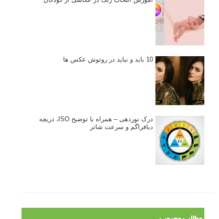
نکات عکاسی مینیمالیستی
ژست دهی ماهرانه با آگاهی از زبان بدن - آموزش
3 نکته ساده برای بهبود عکاسی پرتره
آموزش انتخاب رنگ در عکاسی از کودکان
10 باید و نباید در روتوش عکس ها