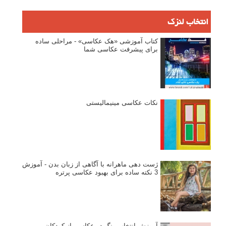
۶۰ نمونه عکس سبک ماکسیمالیسم
وبینار دوره جامع آموزش ترکیب بندی عکاسی (فیلم ضبط شده)
ماکسیمالیسم در عکاسی
نقطه عطف در عکاسی
اندازه و تناسب در عکاسی
مراحل نقد عکس: چطور یک عکس را نقد کنیم
استودیوم یا پونکتوم؟ هر یک در عکاسی چه مفهومی دارند
پرتره دختر افغان اثر استیو مک‌کری: چرا اینقدر معروف شد و مورد
توجه قرار گرفت
خطای اعوجاج رنگی یا کروماتیک ابریشن
انتخاب لنزک
کتاب آموزشی «هک عکاسی» - مراحلی ساده
برای پیشرفت عکاسی شما