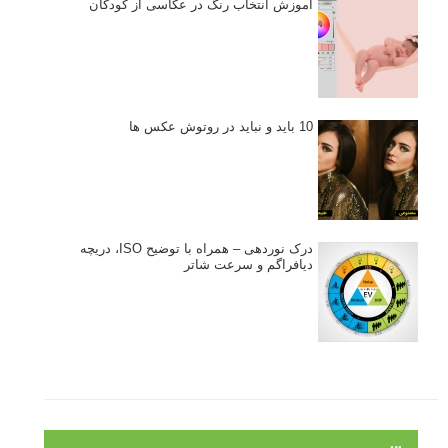
آموزش انتخاب رنگ در عکاسی از کودکان
10 باید و نباید در روتوش عکس ها
درک نوردهی – همراه با توضیح ISO، دریچه
دیافراگم و سرعت شاتر