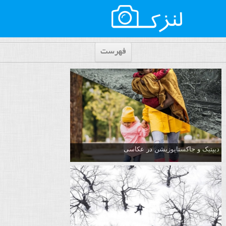
فهرست
دیپتیک و جاکستا‌پوزیشن در عکاسی