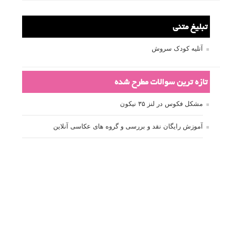
تبلیغ متنی
آتلیه کودک سروش
تازه ترین سوالات مطرح شده
مشکل فکوس در لنز ۳۵ نیکون
آموزش رایگان نقد و بررسی و گروه های عکاسی آنلاین
مشکل با کم کردن دیافراگم
Fujifilm or Olympus
انتخاب ۹۰d به جای ۸۰d یا خرید لنز؟
کسب درامد از عکاسی