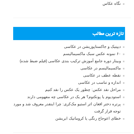
نگاه عکاس
تازه ترین مطالب
دیپتیک و جاکستا‌پوزیشن در عکاسی
۶۰ نمونه عکس سبک ماکسیمالیسم
وبینار دوره جامع آموزش ترکیب بندی عکاسی (فیلم ضبط شده)
ماکسیمالیسم در عکاسی
نقطه عطف در عکاسی
اندازه و تناسب در عکاسی
مراحل نقد عکس: چطور یک عکس را نقد کنیم
استودیوم یا پونکتوم؟ هر یک در عکاسی چه مفهومی دارند
پرتره دختر افغان اثر استیو مک‌کری: چرا اینقدر معروف شد و مورد
توجه قرار گرفت
خطای اعوجاج رنگی یا کروماتیک ابریشن