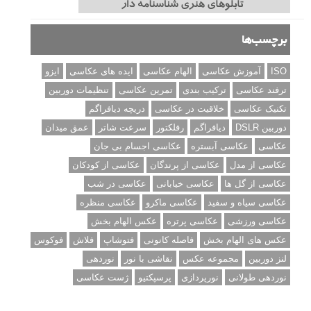
برچسب‌ها
ISO
آموزش عکاسی
الهام عکاسی
ایده های عکاسی
ایزو
ترفند عکاسی
ترکیب بندی
تمرین عکاسی
تنظیمات دوربین
تکنیک عکاسی
خلاقیت در عکاسی
دریچه دیافراگم
دوربین DSLR
دیافراگم
رفلکتور
سرعت شاتر
عمق میدان
عکاسی
عکاسی آبستره
عکاسی اجسام بی جان
عکاسی از مدل
عکاسی از پرندگان
عکاسی از کودکان
عکاسی از گل ها
عکاسی خیابانی
عکاسی در شب
عکاسی سیاه و سفید
عکاسی ماکرو
عکاسی منظره
عکاسی ورزشی
عکاسی پرتره
عکس الهام بخش
عکس های الهام بخش
فاصله کانونی
فتوشاپ
فلاش
فوکوس
لنز دوربین
مجموعه عکس
نقاشی با نور
نوردهی
نوردهی طولانی
نورپردازی
پرسپکتیو
ژست عکاسی