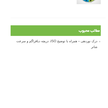
مطالب محبوب
درک نوردهی – همراه با توضیح ISO، دریچه دیافراگم و سرعت
شاتر
نقد عکس #۹۹
سوالات عکاسی
تنظیمات فلاش داخلی دوربین: آشنایی با گزینه های فلاش توکار
دوربین شما
نمونه های زیبای عکس های مفهومی
مجموعه عکس های غروب آفتاب
۳ روش برای درجه بندی و تنظیم دقیق رنگ در فتوشاپ
۲۰ تکنیک ترکیب بندی در عکاسی که عکس های شما را بهتر می
کنند