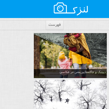
فهرست
دیپتیک و جاکستا‌پوزیشن در عکاسی