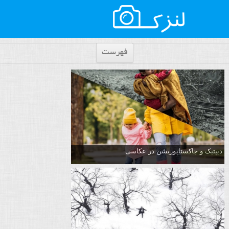
فهرست
دیپتیک و جاکستا‌پوزیشن در عکاسی