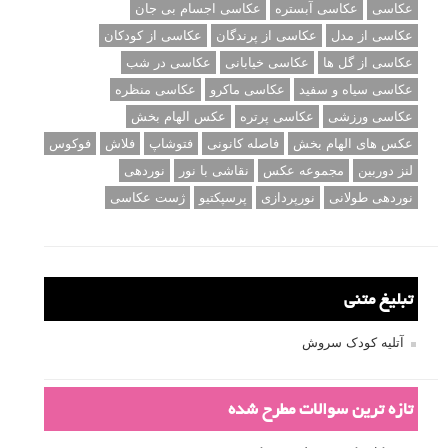
عکاسی
عکاسی آبستره
عکاسی اجسام بی جان
عکاسی از مدل
عکاسی از پرندگان
عکاسی از کودکان
عکاسی از گل ها
عکاسی خیابانی
عکاسی در شب
عکاسی سیاه و سفید
عکاسی ماکرو
عکاسی منظره
عکاسی ورزشی
عکاسی پرتره
عکس الهام بخش
عکس های الهام بخش
فاصله کانونی
فتوشاپ
فلاش
فوکوس
لنز دوربین
مجموعه عکس
نقاشی با نور
نوردهی
نوردهی طولانی
نورپردازی
پرسپکتیو
ژست عکاسی
تبلیغ متنی
آتلیه کودک سروش
تازه ترین سوالات مطرح شده