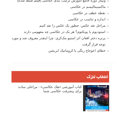
وبینار دوره جامع آموزش ترکیب بندی عکاسی (فیلم ضبط شده)
ماکسیمالیسم در عکاسی
نقطه عطف در عکاسی
اندازه و تناسب در عکاسی
مراحل نقد عکس: چطور یک عکس را نقد کنیم
استودیوم یا پونکتوم؟ هر یک در عکاسی چه مفهومی دارند
پرتره دختر افغان اثر استیو مک‌کری: چرا اینقدر معروف شد و مورد
توجه قرار گرفت
خطای اعوجاج رنگی یا کروماتیک ابریشن
انتخاب لنزک
کتاب آموزشی «هک عکاسی» - مراحلی ساده
برای پیشرفت عکاسی شما