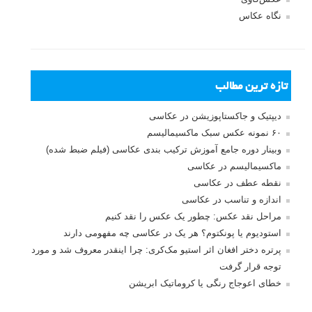
نگاه عکاس
تازه ترین مطالب
دیپتیک و جاکستا‌پوزیشن در عکاسی
۶۰ نمونه عکس سبک ماکسیمالیسم
وبینار دوره جامع آموزش ترکیب بندی عکاسی (فیلم ضبط شده)
ماکسیمالیسم در عکاسی
نقطه عطف در عکاسی
اندازه و تناسب در عکاسی
مراحل نقد عکس: چطور یک عکس را نقد کنیم
استودیوم یا پونکتوم؟ هر یک در عکاسی چه مفهومی دارند
پرتره دختر افغان اثر استیو مک‌کری: چرا اینقدر معروف شد و مورد
توجه قرار گرفت
خطای اعوجاج رنگی یا کروماتیک ابریشن