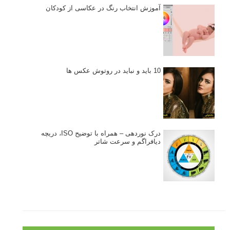
آموزش انتخاب رنگ در عکاسی از کودکان
10 باید و نباید در روتوش عکس ها
درک نوردهی – همراه با توضیح ISO، دریچه
دیافراگم و سرعت شاتر