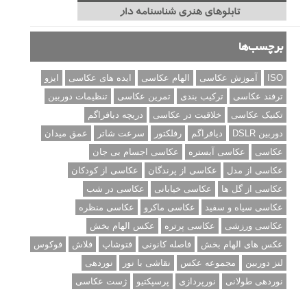
برچسب‌ها
ISO
آموزش عکاسی
الهام عکاسی
ایده های عکاسی
ایزو
ترفند عکاسی
ترکیب بندی
تمرین عکاسی
تنظیمات دوربین
تکنیک عکاسی
خلاقیت در عکاسی
دریچه دیافراگم
دوربین DSLR
دیافراگم
رفلکتور
سرعت شاتر
عمق میدان
عکاسی
عکاسی آبستره
عکاسی اجسام بی جان
عکاسی از مدل
عکاسی از پرندگان
عکاسی از کودکان
عکاسی از گل ها
عکاسی خیابانی
عکاسی در شب
عکاسی سیاه و سفید
عکاسی ماکرو
عکاسی منظره
عکاسی ورزشی
عکاسی پرتره
عکس الهام بخش
عکس های الهام بخش
فاصله کانونی
فتوشاپ
فلاش
فوکوس
لنز دوربین
مجموعه عکس
نقاشی با نور
نوردهی
نوردهی طولانی
نورپردازی
پرسپکتیو
ژست عکاسی