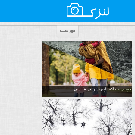
فهرست
دیپتیک و جاکستا‌پوزیشن در عکاسی