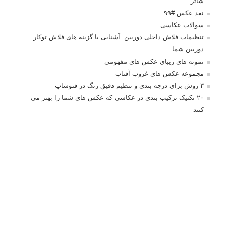
درک نوردهی – همراه با توضیح ISO، دریچه
دیافراگم و سرعت شاتر
مطالب محبوب
درک نوردهی – همراه با توضیح ISO، دریچه دیافراگم و سرعت
شاتر
نقد عکس #۹۹
سوالات عکاسی
تنظیمات فلاش داخلی دوربین: آشنایی با گزینه های فلاش توکار
دوربین شما
نمونه های زیبای عکس های مفهومی
مجموعه عکس های غروب آفتاب
۳ روش برای درجه بندی و تنظیم دقیق رنگ در فتوشاپ