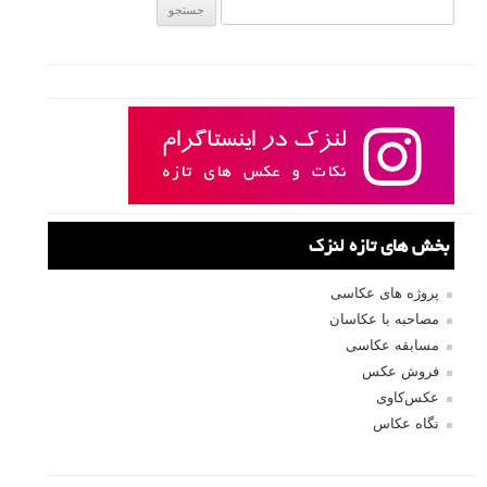
نام کاربری
رمز عبور
مرا به خاطر بسپار
ثبت نام
بازیابی رمز عبور
جستجو یرای: