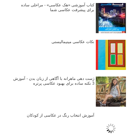
نقطه عطف در عکاسی
اندازه و تناسب در عکاسی
مراحل نقد عکس: چطور یک عکس را نقد کنیم
استودیوم یا پونکتوم؟ هر یک در عکاسی چه مفهومی دارند
پرتره دختر افغان اثر استیو مک‌کری: چرا اینقدر معروف شد و مورد
توجه قرار گرفت
خطای اعوجاج رنگی یا کروماتیک ابریشن
انتخاب لنزک
کتاب آموزشی «هک عکاسی» - مراحلی ساده
برای پیشرفت عکاسی شما
نکات عکاسی مینیمالیستی