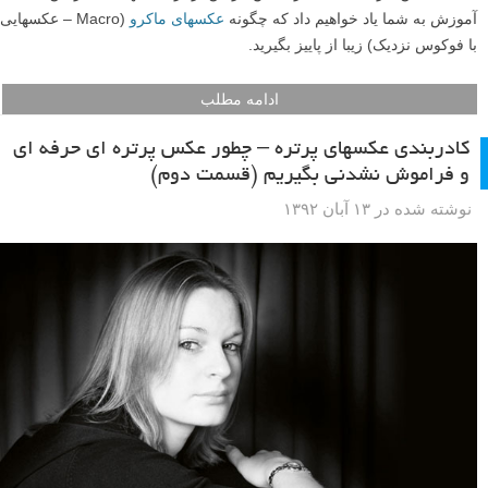
عکاسی پاییزی سرشار از رنگها و بافتهای فوق العاده است، و یکی از راه
های ثبت این جزئیات بی نظیر عکس گرفتن از نزدیک آنهاست. در این
آموزش به شما یاد خواهیم داد که چگونه
عکسهای ماکرو
(Macro – عکسهایی
با فوکوس نزدیک) زیبا از پاییز بگیرید.
ادامه مطلب
کادربندی عکسهای پرتره – چطور عکس پرتره ای حرفه ای
و فراموش نشدنی بگیریم (قسمت دوم)