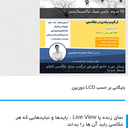
60 نمونه عکس سبک ماکسیمالیسم
وبینار دوره جامع آموزش تركيب بندي عكاسي (فیلم
ضبط شده)
بایگانی بر حسب LCD دوربین
نمای زنده یا Live View : بایدها و نباید‌هایی که هر
عکاسی باید آن ها را بداند