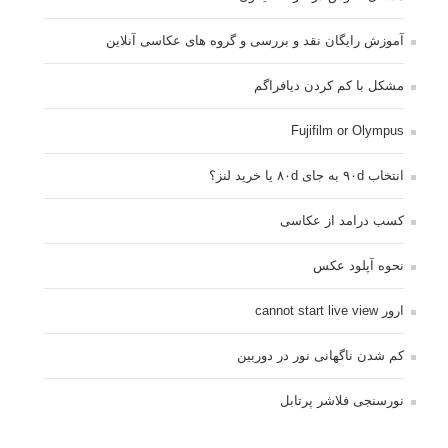
آموزش رایگان نقد و بررسی و گروه های عکاسی آنلاین
مشکل با کم کردن دیافراگم
Fujifilm or Olympus
انتخاب ۹۰d به جای ۸۰d یا خرید لنز؟
کسب درامد از عکاسی
نحوه آپلود عکس
ارور cannot start live view
کم شدن ناگهانی نور در دوربین
نورسنجی فلاشر پرتابل