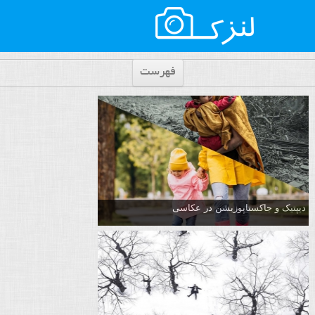
فهرست
دیپتیک و جاکستا‌پوزیشن در عکاسی