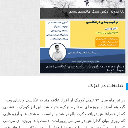
60 نمونه عکس سبک ماکسیمالیسم
وبینار دوره جامع آموزش تركيب بندي عكاسي (فیلم
ضبط شده)
تبلیغات در لنزک
در تیر ماه سال ۹۲ تیمی کوچک از افراد علاقه مند به عکاسی و دنیای وب
گرد هم آمدند و پروژه ای به نام «لنزک» متولد شد. این لنز کوچک با عشقی
که از همراهانش دریافت کرد، بالغ تر شد و توانست به هدف ها و آرزو هایی
که روزی بنیان گذارانش در سر می پروراندند، دست یابد. پروژه ای مردمی
که تمامی درآمدش صرف تولید محتوا با هدف آموزش عکاسی و ایجاد بخش