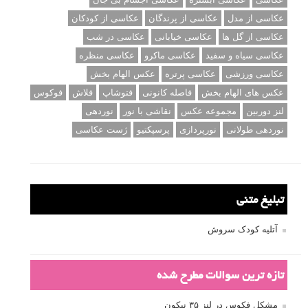
عکاسی از مدل
عکاسی از پرندگان
عکاسی از کودکان
عکاسی از گل ها
عکاسی خیابانی
عکاسی در شب
عکاسی سیاه و سفید
عکاسی ماکرو
عکاسی منظره
عکاسی ورزشی
عکاسی پرتره
عکس الهام بخش
عکس های الهام بخش
فاصله کانونی
فتوشاپ
فلاش
فوکوس
لنز دوربین
مجموعه عکس
نقاشی با نور
نوردهی
نوردهی طولانی
نورپردازی
پرسپکتیو
ژست عکاسی
تبلیغ متنی
آتلیه کودک سروش
تازه ترین سوالات مطرح شده
مشکل فکوس در لنز ۳۵ نیکون