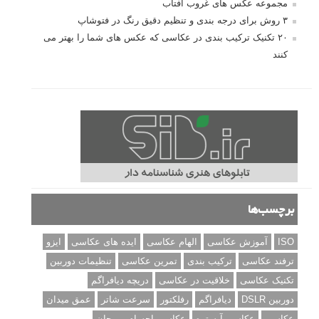
مجموعه عکس های غروب آفتاب
۳ روش برای درجه بندی و تنظیم دقیق رنگ در فتوشاپ
۲۰ تکنیک ترکیب بندی در عکاسی که عکس های شما را بهتر می
کنند
برچسب‌ها
ISO
آموزش عکاسی
الهام عکاسی
ایده های عکاسی
ایزو
ترفند عکاسی
ترکیب بندی
تمرین عکاسی
تنظیمات دوربین
تکنیک عکاسی
خلاقیت در عکاسی
دریچه دیافراگم
دوربین DSLR
دیافراگم
رفلکتور
سرعت شاتر
عمق میدان
عکاسی
عکاسی آبستره
عکاسی اجسام بی جان