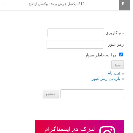
E
312 پیکسل عرض و ۱۸۵ پیکسل ارتفاع
–
نام کاربری
رمز عبور
مرا به خاطر بسپار
ثبت نام
بازیابی رمز عبور
جستجو یرای: