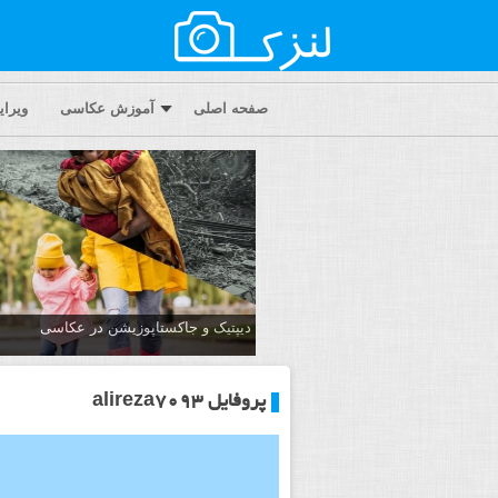
صفحه اصلی
آموزش عکاسی
ویرا
دیپتیک و جاکستا‌پوزیشن در عکاسی
پروفایل alireza7093