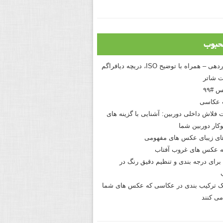
حبوب
درک نوردهی – همراه با توضیح ISO، دریچه دیافراگم
 شاتر
 #۹۹
 عکاسی
 فلاش داخلی دوربین: آشنایی با گزینه های
کار دوربین شما
های زیبای عکس های مفهومی
 عکس های غروب آفتاب
برای درجه بندی و تنظیم دقیق رنگ در
نیک ترکیب بندی در عکاسی که عکس های شما
می کنند