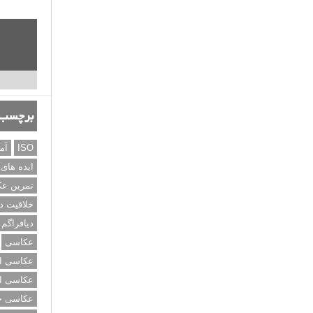
برچسب‌
ISO
آم
ایده های
تمرین ع
خلاقیت د
دیافراگم
عکاسی
عکاسی از
عکاسی از
عکاسی خی