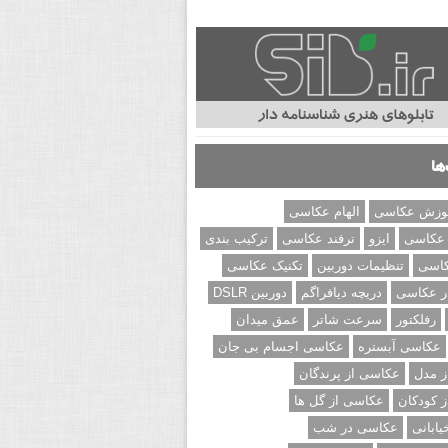
ها
وزش عکاسی
الهام عکاسی
 عکاسی
ایزو
ترفند عکاسی
ترکیب بندی
کاسی
تنظیمات دوربین
تکنیک عکاسی
ر عکاسی
دریچه دیافراگم
دوربین DSLR
رفلکتور
سرعت شاتر
عمق میدان
عکاسی آبستره
عکاسی اجسام بی جان
 مدل
عکاسی از پرندگان
 کودکان
عکاسی از گل ها
ابانی
عکاسی در شب