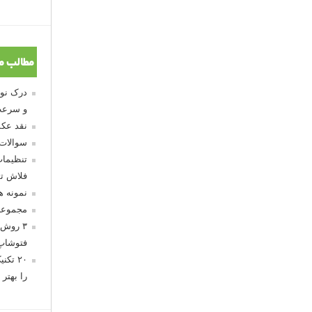
مطالب م
و سرعت
نقد عکس
سوالات
تنظیمات
فلاش تو
نمونه 
مجموعه
۳ روش 
فتوشاپ
۲۰ تک
را بهتر 