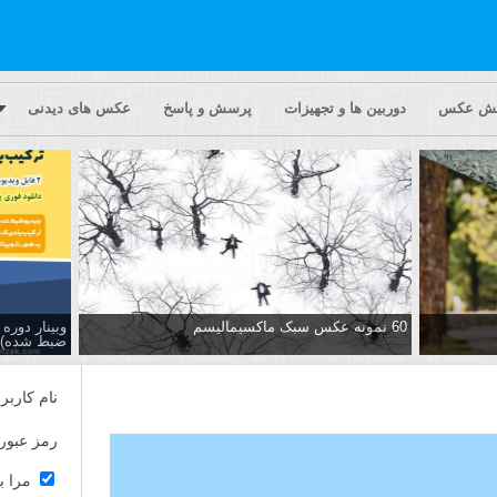
یش عکس
دوربین ها و تجهیزات
پرسش و پاسخ
عکس های دیدنی
60 نمونه عکس سبک ماکسیمالیسم
وبینار دور
ضبط شده)
نام کاربر
رمز عبور
مرا ب