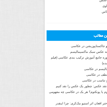
عکس
وی
کاس
ین مطالب
و جاکستا‌پوزیشن در عکاسی
دوره جامع آموزش ترکیب بندی عکاسی (فیلم
ه)
الیسم در عکاسی
طف در عکاسی
و تناسب در عکاسی
نقد عکس: چطور یک عکس را نقد کنیم
م یا پونکتوم؟ هر یک در عکاسی چه مفهومی
ختر افغان اثر استیو مک‌کری: چرا اینقدر