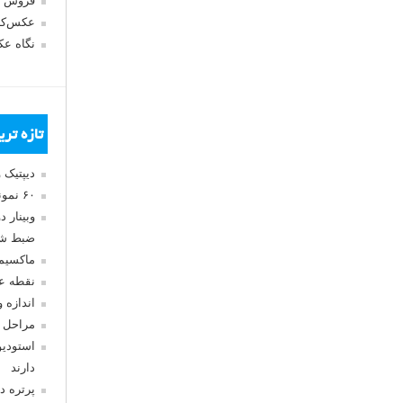
فروش 
عکس‌کا
نگاه ع
تازه تر
دیپتیک 
۶۰ نمونه عکس سبک ماکسیمالیسم
وبینار 
ضبط شد
ماکسیم
نقطه ع
اندازه 
مراحل 
استودیو
دارند
پرتره د