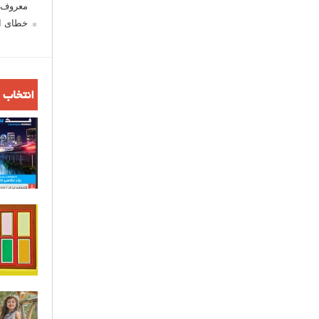
معروف ش
خطای اع
انتخاب 