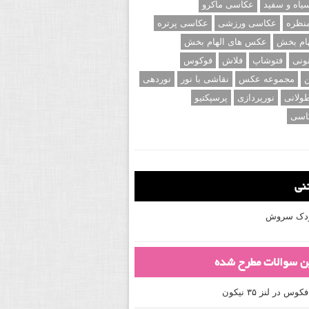
اه و سفید
عکاسی ماکرو
نظره
عکاسی ورزشی
عکاسی پرتره
ام بخش
عکس های الهام بخش
ونی
فتوشاپ
فلاش
فوکوس
ن
مجموعه عکس
نقاشی با نور
نوردهی
ولانی
نورپردازی
پرسپکتیو
اسی
تنی
کودک سروش
ین سوالات مطرح شده
 در لنز ۳۵ نیکون