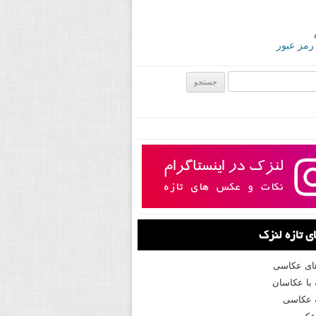
 رمز عبور
ی:
 تازه لنزک
های عکاسی
با عکاسان
 عکاسی