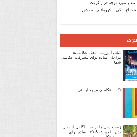
د و مورد توجه قرار گرفت
وجاج رنگی یا کروماتیک ابریشن
لنزک
کتاب آموزشی «هک عکاسی» -
مراحلی ساده برای پیشرفت عکاسی
شما
نکات عکاسی مینیمالیستی
ژست دهی ماهرانه با آگاهی از زبان
بدن - آموزش 3 نکته ساده برای
بهبود عکاسی پرتره