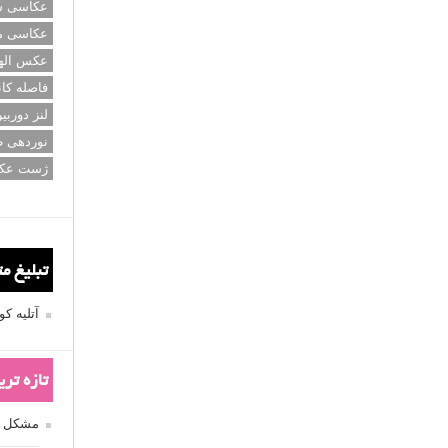
عکاسی سی
عکاسی م
عکس اله
فاصله کان
لنز دوربی
نوردهی ط
ژست عک
تبلیغ م
آتلیه 
تازه تر
مشکل فکوس