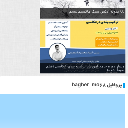
60 نمونه عکس سبک ماکسیمالیسم
وبینار دوره جامع آموزش تركيب بندي عكاسي (فیلم
ضبط شده)
پروفایل bagher_mo68