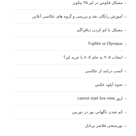
مشکل فکوس در لنز ۳۵ نیکون
آموزش رایگان نقد و بررسی و گروه های عکاسی آنلاین
مشکل با کم کردن دیافراگم
Fujifilm or Olympus
انتخاب ۹۰d به جای ۸۰d یا خرید لنز؟
کسب درامد از عکاسی
نحوه آپلود عکس
ارور cannot start live view
کم شدن ناگهانی نور در دوربین
نورسنجی فلاشر پرتابل