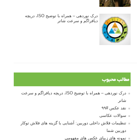
درک نوردهی – همراه با توضیح ISO، دریچه
دیافراگم و سرعت شاتر
مطالب محبوب
درک نوردهی – همراه با توضیح ISO، دریچه دیافراگم و سرعت
شاتر
نقد عکس #۹۹
سوالات عکاسی
تنظیمات فلاش داخلی دوربین: آشنایی با گزینه های فلاش توکار
دوربین شما
نمونه های زیبای عکس های مفهومی