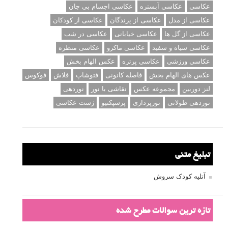
عکاسی
عکاسی آبستره
عکاسی اجسام بی جان
عکاسی از مدل
عکاسی از پرندگان
عکاسی از کودکان
عکاسی از گل ها
عکاسی خیابانی
عکاسی در شب
عکاسی سیاه و سفید
عکاسی ماکرو
عکاسی منظره
عکاسی ورزشی
عکاسی پرتره
عکس الهام بخش
عکس های الهام بخش
فاصله کانونی
فتوشاپ
فلاش
فوکوس
لنز دوربین
مجموعه عکس
نقاشی با نور
نوردهی
نوردهی طولانی
نورپردازی
پرسپکتیو
ژست عکاسی
تبلیغ متنی
آتلیه کودک سروش
تازه ترین سوالات مطرح شده