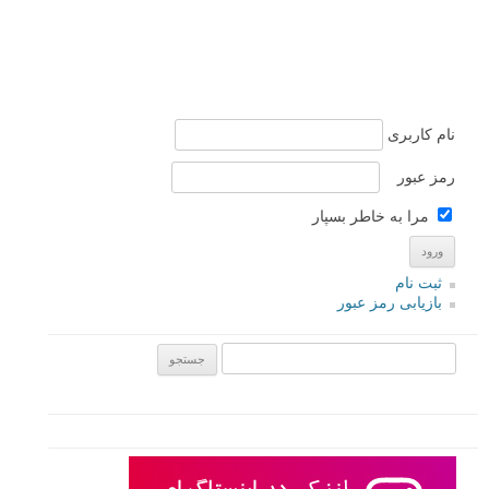
نام کاربری
رمز عبور
مرا به خاطر بسپار
ثبت نام
بازیابی رمز عبور
جستجو یرای: