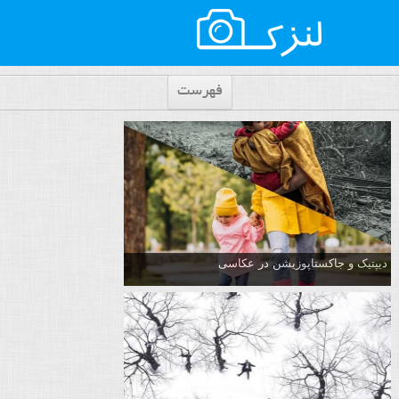
فهرست
دیپتیک و جاکستا‌پوزیشن در عکاسی