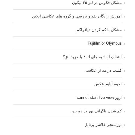
مشکل فکوس در لنز ۳۵ نیکون
آموزش رایگان نقد و بررسی و گروه های عکاسی آنلاین
مشکل با کم کردن دیافراگم
Fujifilm or Olympus
انتخاب ۹۰d به جای ۸۰d یا خرید لنز؟
کسب درامد از عکاسی
نحوه آپلود عکس
ارور cannot start live view
کم شدن ناگهانی نور در دوربین
نورسنجی فلاشر پرتابل