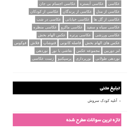
عکاسی
عکاسی آبستره
عکاسی اجسام بی جان
عکاسی از مدل
عکاسی از پرندگان
عکاسی از کودکان
عکاسی از گل ها
عکاسی خیابانی
عکاسی در شب
عکاسی سیاه و سفید
عکاسی ماکرو
عکاسی منظره
عکاسی ورزشی
عکاسی پرتره
عکس الهام بخش
عکس های الهام بخش
فاصله کانونی
فتوشاپ
فلاش
فوکوس
لنز دوربین
مجموعه عکس
نقاشی با نور
نوردهی
نوردهی طولانی
نورپردازی
پرسپکتیو
ژست عکاسی
تبلیغ متنی
آتلیه کودک سروش
تازه ترین سوالات مطرح شده