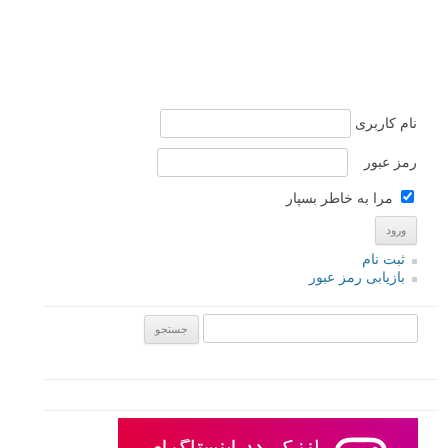
نام کاربری
رمز عبور
مرا به خاطر بسپار
ثبت نام
بازیابی رمز عبور
جستجو یرای: