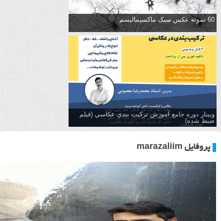
60 نمونه عکس سبک ماکسیمالیسم
وبینار دوره جامع آموزش تركيب بندي عكاسي (فیلم
ضبط شده)
پروفایل marazaliim