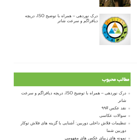
درک نوردهی – همراه با توضیح ISO، دریچه
دیافراگم و سرعت شاتر
مطالب محبوب
درک نوردهی – همراه با توضیح ISO، دریچه دیافراگم و سرعت
شاتر
نقد عکس #۹۹
سوالات عکاسی
تنظیمات فلاش داخلی دوربین: آشنایی با گزینه های فلاش توکار
دوربین شما
نمونه های زیبای عکس های مفهومی