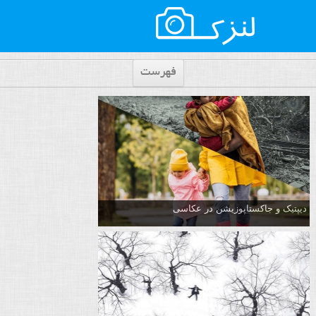
فهرست
دیپتیک و جاکستا‌پوزیشن در عکاسی