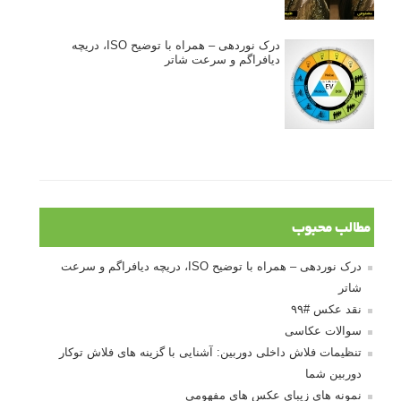
درک نوردهی – همراه با توضیح ISO، دریچه
دیافراگم و سرعت شاتر
مطالب محبوب
درک نوردهی – همراه با توضیح ISO، دریچه دیافراگم و سرعت
شاتر
نقد عکس #۹۹
سوالات عکاسی
تنظیمات فلاش داخلی دوربین: آشنایی با گزینه های فلاش توکار
دوربین شما
نمونه های زیبای عکس های مفهومی