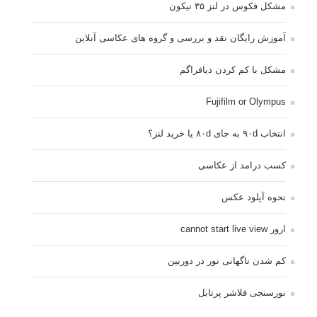
مشکل فکوس در لنز ۳۵ نیکون
آموزش رایگان نقد و بررسی و گروه های عکاسی آنلاین
مشکل با کم کردن دیافراگم
Fujifilm or Olympus
انتخاب ۹۰d به جای ۸۰d یا خرید لنز؟
کسب درامد از عکاسی
نحوه آپلود عکس
ارور cannot start live view
کم شدن ناگهانی نور در دوربین
نورسنجی فلاشر پرتابل