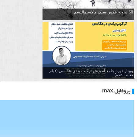
60 نمونه عکس سبک ماکسیمالیسم
وبینار دوره جامع آموزش تركيب بندي عكاسي (فیلم
ضبط شده)
پروفایل max