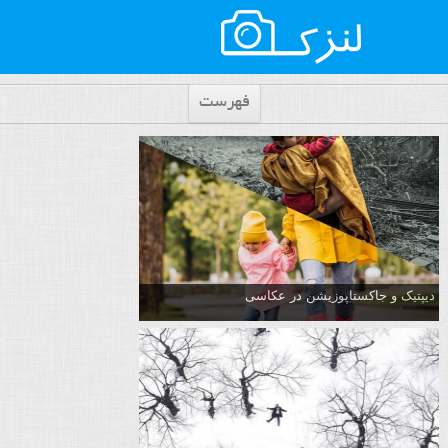
فهرست
دیپتیک و جاکستا‌پوزیشن در عکاسی