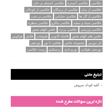
عکاسی
عکاسی آبستره
عکاسی اجسام بی جان
عکاسی از مدل
عکاسی از پرندگان
عکاسی از کودکان
عکاسی از گل ها
عکاسی خیابانی
عکاسی در شب
عکاسی سیاه و سفید
عکاسی ماکرو
عکاسی منظره
عکاسی ورزشی
عکاسی پرتره
عکس الهام بخش
عکس های الهام بخش
فاصله کانونی
فتوشاپ
فلاش
فوکوس
لنز دوربین
مجموعه عکس
نقاشی با نور
نوردهی
نوردهی طولانی
نورپردازی
پرسپکتیو
ژست عکاسی
تبلیغ متنی
آتلیه کودک سروش
تازه ترین سوالات مطرح شده