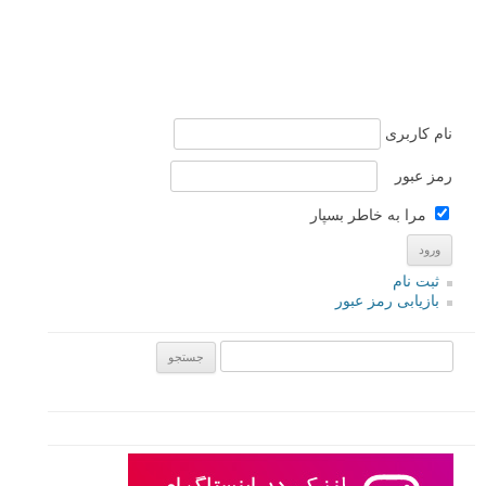
نام کاربری
رمز عبور
مرا به خاطر بسپار
ثبت نام
بازیابی رمز عبور
جستجو یرای: