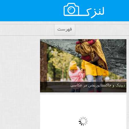
فهرست
دیپتیک و جاکستا‌پوزیشن در عکاسی