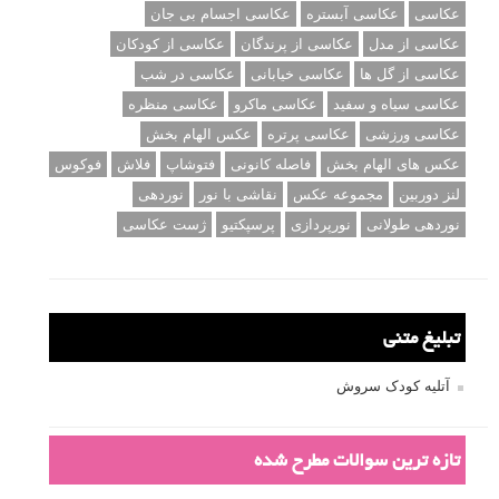
عکاسی
عکاسی آبستره
عکاسی اجسام بی جان
عکاسی از مدل
عکاسی از پرندگان
عکاسی از کودکان
عکاسی از گل ها
عکاسی خیابانی
عکاسی در شب
عکاسی سیاه و سفید
عکاسی ماکرو
عکاسی منظره
عکاسی ورزشی
عکاسی پرتره
عکس الهام بخش
عکس های الهام بخش
فاصله کانونی
فتوشاپ
فلاش
فوکوس
لنز دوربین
مجموعه عکس
نقاشی با نور
نوردهی
نوردهی طولانی
نورپردازی
پرسپکتیو
ژست عکاسی
تبلیغ متنی
آتلیه کودک سروش
تازه ترین سوالات مطرح شده