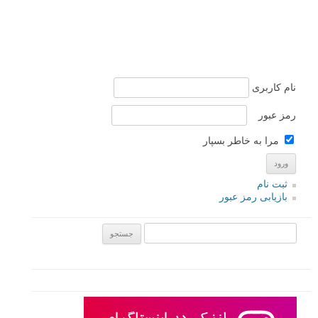
نام کاربری
رمز عبور
مرا به خاطر بسپار
ثبت نام
بازیابی رمز عبور
جستجو یرای: