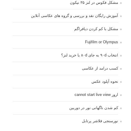
مشکل فکوس در لنز ۳۵ نیکون
آموزش رایگان نقد و بررسی و گروه های عکاسی آنلاین
مشکل با کم کردن دیافراگم
Fujifilm or Olympus
انتخاب ۹۰d به جای ۸۰d یا خرید لنز؟
کسب درامد از عکاسی
نحوه آپلود عکس
ارور cannot start live view
کم شدن ناگهانی نور در دوربین
نورسنجی فلاشر پرتابل