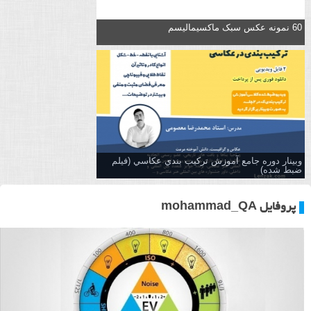
60 نمونه عکس سبک ماکسیمالیسم
وبینار دوره جامع آموزش تركيب بندي عكاسي (فیلم
ضبط شده)
پروفایل mohammad_QA