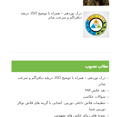
درک نوردهی – همراه با توضیح ISO، دریچه
دیافراگم و سرعت شاتر
مطالب محبوب
درک نوردهی – همراه با توضیح ISO، دریچه دیافراگم و سرعت
شاتر
نقد عکس #۹۹
سوالات عکاسی
تنظیمات فلاش داخلی دوربین: آشنایی با گزینه های فلاش توکار
دوربین شما
نمونه های زیبای عکس های مفهومی