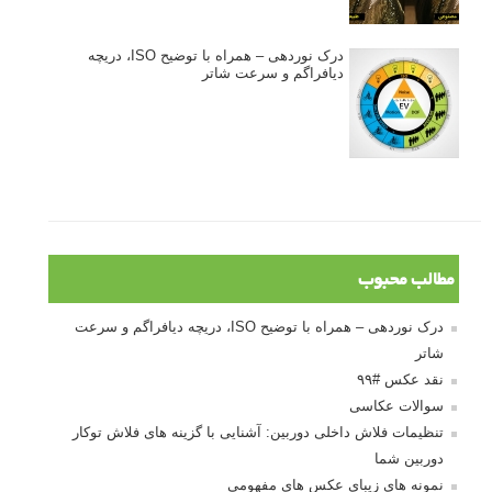
درک نوردهی – همراه با توضیح ISO، دریچه
دیافراگم و سرعت شاتر
مطالب محبوب
درک نوردهی – همراه با توضیح ISO، دریچه دیافراگم و سرعت
شاتر
نقد عکس #۹۹
سوالات عکاسی
تنظیمات فلاش داخلی دوربین: آشنایی با گزینه های فلاش توکار
دوربین شما
نمونه های زیبای عکس های مفهومی