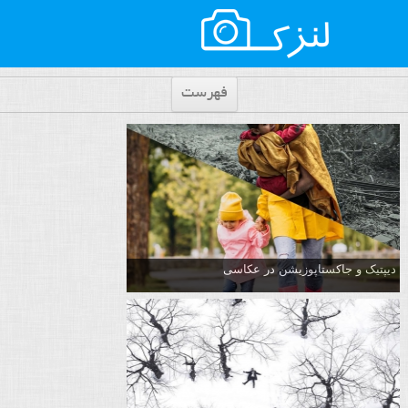
فهرست
دیپتیک و جاکستا‌پوزیشن در عکاسی