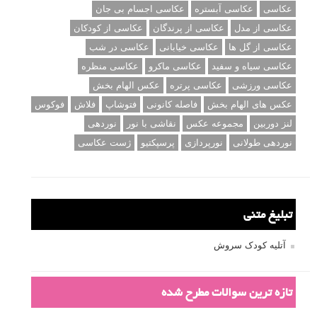
عکاسی
عکاسی آبستره
عکاسی اجسام بی جان
عکاسی از مدل
عکاسی از پرندگان
عکاسی از کودکان
عکاسی از گل ها
عکاسی خیابانی
عکاسی در شب
عکاسی سیاه و سفید
عکاسی ماکرو
عکاسی منظره
عکاسی ورزشی
عکاسی پرتره
عکس الهام بخش
عکس های الهام بخش
فاصله کانونی
فتوشاپ
فلاش
فوکوس
لنز دوربین
مجموعه عکس
نقاشی با نور
نوردهی
نوردهی طولانی
نورپردازی
پرسپکتیو
ژست عکاسی
تبلیغ متنی
آتلیه کودک سروش
تازه ترین سوالات مطرح شده