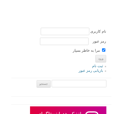
نام کاربری
رمز عبور
مرا به خاطر بسپار
ثبت نام
بازیابی رمز عبور
جستجو یرای: