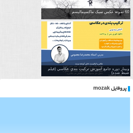
60 نمونه عکس سبک ماکسیمالیسم
وبینار دوره جامع آموزش تركيب بندي عكاسي (فیلم
ضبط شده)
پروفایل mozak