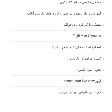
مشکل فکوس در لنز ۳۵ نیکون
آموزش رایگان نقد و بررسی و گروه های عکاسی آنلاین
مشکل با کم کردن دیافراگم
Fujifilm or Olympus
انتخاب ۹۰d به جای ۸۰d یا خرید لنز؟
کسب درامد از عکاسی
نحوه آپلود عکس
ارور cannot start live view
کم شدن ناگهانی نور در دوربین
نورسنجی فلاشر پرتابل