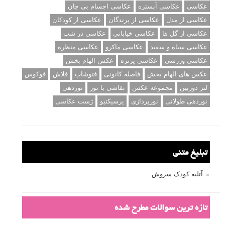
عکاسی
عکاسی آبستره
عکاسی اجسام بی جان
عکاسی از مدل
عکاسی از پرندگان
عکاسی از کودکان
عکاسی از گل ها
عکاسی خیابانی
عکاسی در شب
عکاسی سیاه و سفید
عکاسی ماکرو
عکاسی منظره
عکاسی ورزشی
عکاسی پرتره
عکس الهام بخش
عکس های الهام بخش
فاصله کانونی
فتوشاپ
فلاش
فوکوس
لنز دوربین
مجموعه عکس
نقاشی با نور
نوردهی
نوردهی طولانی
نورپردازی
پرسپکتیو
ژست عکاسی
تبلیغ متنی
آتلیه کودک سروش
تازه ترین سوالات مطرح شده