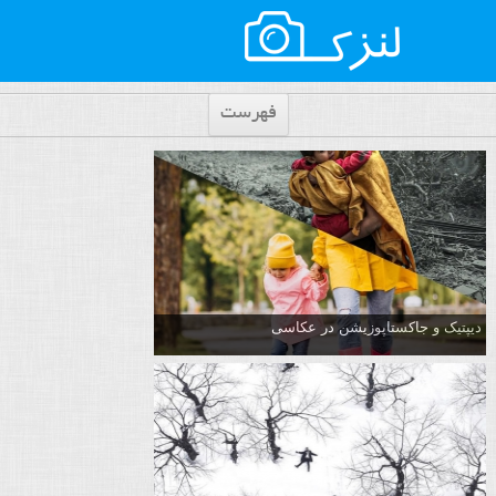
فهرست
دیپتیک و جاکستا‌پوزیشن در عکاسی