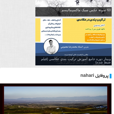
60 نمونه عکس سبک ماکسیمالیسم
وبینار دوره جامع آموزش تركيب بندي عكاسي (فیلم
ضبط شده)
پروفایل nahari