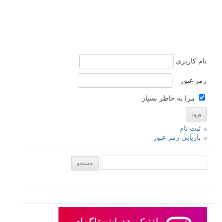
نام کاربری
رمز عبور
مرا به خاطر بسپار
ثبت نام
بازیابی رمز عبور
جستجو یرای: