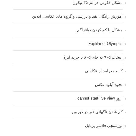
مشکل فکوس در لنز ۳۵ نیکون
آموزش رایگان نقد و بررسی و گروه های عکاسی آنلاین
مشکل با کم کردن دیافراگم
Fujifilm or Olympus
انتخاب ۹۰d به جای ۸۰d یا خرید لنز؟
کسب درامد از عکاسی
نحوه آپلود عکس
ارور cannot start live view
کم شدن ناگهانی نور در دوربین
نورسنجی فلاشر پرتابل