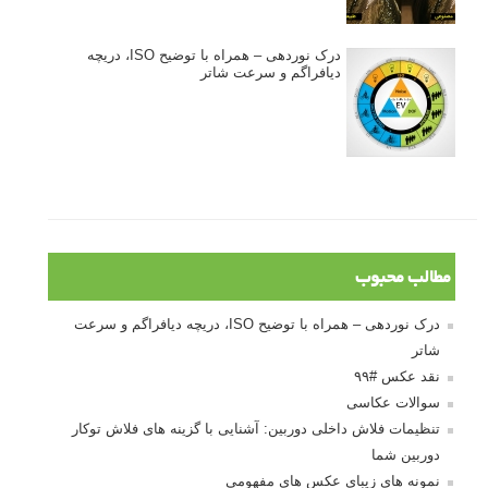
درک نوردهی – همراه با توضیح ISO، دریچه
دیافراگم و سرعت شاتر
مطالب محبوب
درک نوردهی – همراه با توضیح ISO، دریچه دیافراگم و سرعت
شاتر
نقد عکس #۹۹
سوالات عکاسی
تنظیمات فلاش داخلی دوربین: آشنایی با گزینه های فلاش توکار
دوربین شما
نمونه های زیبای عکس های مفهومی