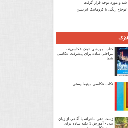
د و مورد توجه قرار گرفت
وجاج رنگی یا کروماتیک ابریشن
لنزک
کتاب آموزشی «هک عکاسی» -
مراحلی ساده برای پیشرفت عکاسی
شما
نکات عکاسی مینیمالیستی
ژست دهی ماهرانه با آگاهی از زبان
بدن - آموزش 3 نکته ساده برای
بهبود عکاسی پرتره