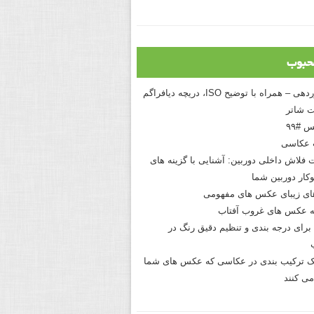
حبوب
درک نوردهی – همراه با توضیح ISO، دریچه دیافراگم
 شاتر
 #۹۹
 عکاسی
 فلاش داخلی دوربین: آشنایی با گزینه های
کار دوربین شما
های زیبای عکس های مفهومی
 عکس های غروب آفتاب
برای درجه بندی و تنظیم دقیق رنگ در
نیک ترکیب بندی در عکاسی که عکس های شما
می کنند