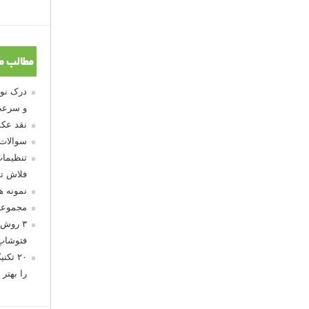
مطالب م
و سرعت
نقد عکس
سوالات
تنظیمات
فلاش تو
نمونه 
مجموعه
۳ روش 
فتوشاپ
۲۰ تک
را بهتر 