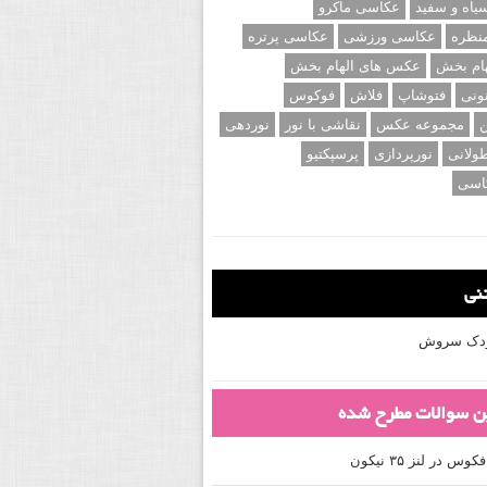
اه و سفید
عکاسی ماکرو
نظره
عکاسی ورزشی
عکاسی پرتره
ام بخش
عکس های الهام بخش
ونی
فتوشاپ
فلاش
فوکوس
ن
مجموعه عکس
نقاشی با نور
نوردهی
ولانی
نورپردازی
پرسپکتیو
اسی
تنی
کودک سروش
ین سوالات مطرح شده
 در لنز ۳۵ نیکون