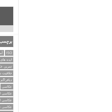
برچسب‌
ISO
آم
ایده های
تمرین ع
خلاقیت د
دیافراگم
عکاسی
عکاسی از
عکاسی از
عکاسی خی