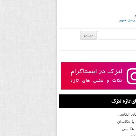
 رمز عبور
ی:
 تازه لنزک
های عکاسی
با عکاسان
 عکاسی