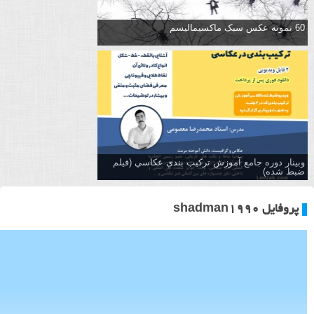
60 نمونه عکس سبک ماکسیمالیسم
وبینار دوره جامع آموزش تركيب بندي عكاسي (فیلم
ضبط شده)
پروفایل shadman1990