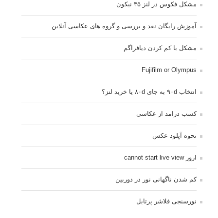
مشکل فکوس در لنز ۳۵ نیکون
آموزش رایگان نقد و بررسی و گروه های عکاسی آنلاین
مشکل با کم کردن دیافراگم
Fujifilm or Olympus
انتخاب ۹۰d به جای ۸۰d یا خرید لنز؟
کسب درامد از عکاسی
نحوه آپلود عکس
ارور cannot start live view
کم شدن ناگهانی نور در دوربین
نورسنجی فلاشر پرتابل