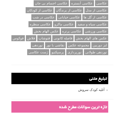
عکاسی
عکاسی آبستره
عکاسی اجسام بی جان
عکاسی از مدل
عکاسی از پرندگان
عکاسی از کودکان
عکاسی از گل ها
عکاسی خیابانی
عکاسی در شب
عکاسی سیاه و سفید
عکاسی ماکرو
عکاسی منظره
عکاسی ورزشی
عکاسی پرتره
عکس الهام بخش
عکس های الهام بخش
فاصله کانونی
فتوشاپ
فلاش
فوکوس
لنز دوربین
مجموعه عکس
نقاشی با نور
نوردهی
نوردهی طولانی
نورپردازی
پرسپکتیو
ژست عکاسی
تبلیغ متنی
آتلیه کودک سروش
تازه ترین سوالات مطرح شده