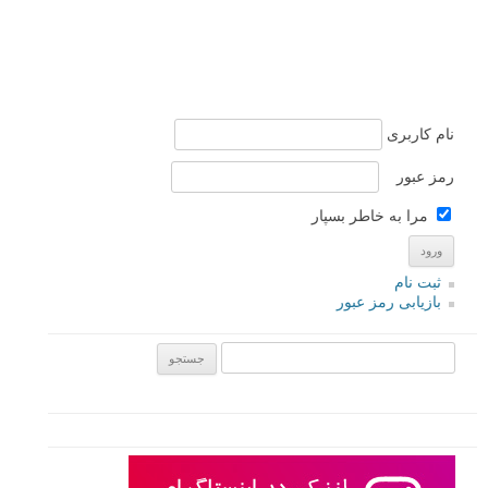
نام کاربری
رمز عبور
مرا به خاطر بسپار
ثبت نام
بازیابی رمز عبور
جستجو یرای: