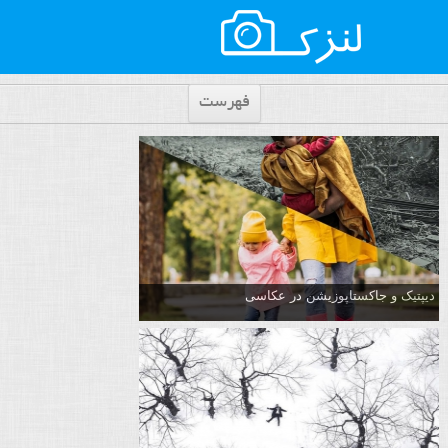
فهرست
دیپتیک و جاکستا‌پوزیشن در عکاسی