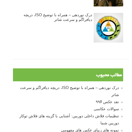
درک نوردهی – همراه با توضیح ISO، دریچه
دیافراگم و سرعت شاتر
مطالب محبوب
درک نوردهی – همراه با توضیح ISO، دریچه دیافراگم و سرعت
شاتر
نقد عکس #۹۹
سوالات عکاسی
تنظیمات فلاش داخلی دوربین: آشنایی با گزینه های فلاش توکار
دوربین شما
نمونه های زیبای عکس های مفهومی