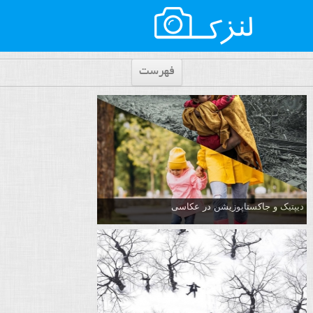
فهرست
دیپتیک و جاکستا‌پوزیشن در عکاسی