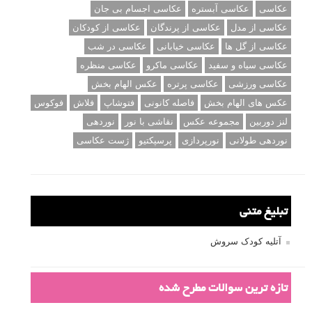
عکاسی
عکاسی آبستره
عکاسی اجسام بی جان
عکاسی از مدل
عکاسی از پرندگان
عکاسی از کودکان
عکاسی از گل ها
عکاسی خیابانی
عکاسی در شب
عکاسی سیاه و سفید
عکاسی ماکرو
عکاسی منظره
عکاسی ورزشی
عکاسی پرتره
عکس الهام بخش
عکس های الهام بخش
فاصله کانونی
فتوشاپ
فلاش
فوکوس
لنز دوربین
مجموعه عکس
نقاشی با نور
نوردهی
نوردهی طولانی
نورپردازی
پرسپکتیو
ژست عکاسی
تبلیغ متنی
آتلیه کودک سروش
تازه ترین سوالات مطرح شده