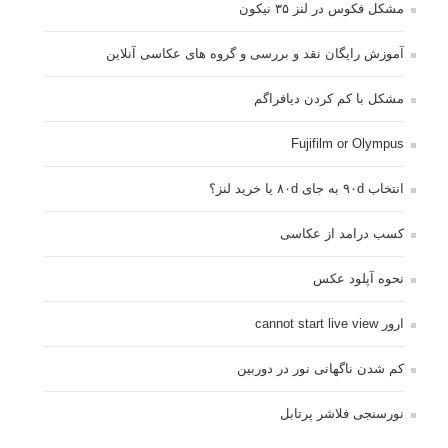
مشکل فکوس در لنز ۳۵ نیکون
آموزش رایگان نقد و بررسی و گروه های عکاسی آنلاین
مشکل با کم کردن دیافراگم
Fujifilm or Olympus
انتخاب ۹۰d به جای ۸۰d یا خرید لنز؟
کسب درامد از عکاسی
نحوه آپلود عکس
ارور cannot start live view
کم شدن ناگهانی نور در دوربین
نورسنجی فلاشر پرتابل