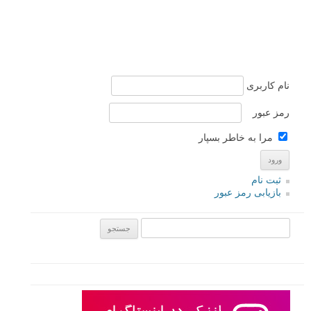
نام کاربری
رمز عبور
مرا به خاطر بسپار
ثبت نام
بازیابی رمز عبور
جستجو یرای: