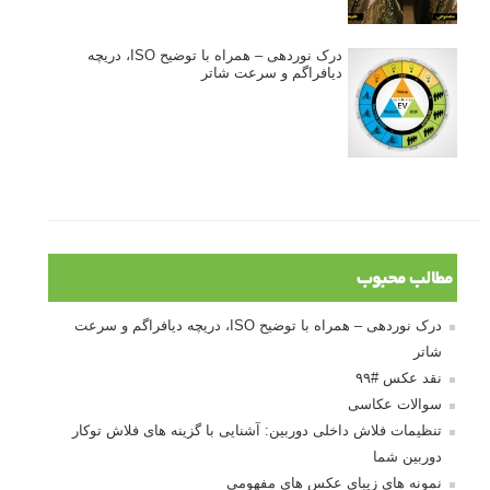
درک نوردهی – همراه با توضیح ISO، دریچه
دیافراگم و سرعت شاتر
مطالب محبوب
درک نوردهی – همراه با توضیح ISO، دریچه دیافراگم و سرعت
شاتر
نقد عکس #۹۹
سوالات عکاسی
تنظیمات فلاش داخلی دوربین: آشنایی با گزینه های فلاش توکار
دوربین شما
نمونه های زیبای عکس های مفهومی