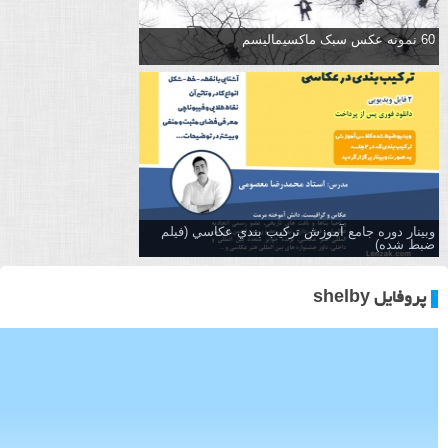
60 نمونه عکس سبک ماکسیمالیسم
وبینار دوره جامع آموزش تركيب بندي عكاسي (فیلم
ضبط شده)
پروفایل shelby