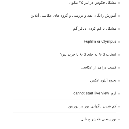
مشکل فکوس در لنز ۳۵ نیکون
آموزش رایگان نقد و بررسی و گروه های عکاسی آنلاین
مشکل با کم کردن دیافراگم
Fujifilm or Olympus
انتخاب ۹۰d به جای ۸۰d یا خرید لنز؟
کسب درامد از عکاسی
نحوه آپلود عکس
ارور cannot start live view
کم شدن ناگهانی نور در دوربین
نورسنجی فلاشر پرتابل