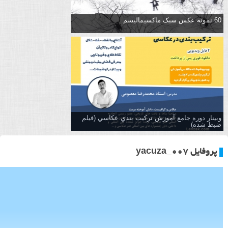
60 نمونه عکس سبک ماکسیمالیسم
وبینار دوره جامع آموزش تركيب بندي عكاسي (فیلم
ضبط شده)
پروفایل yacuza_007