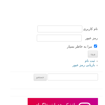
نام کاربری
رمز عبور
مرا به خاطر بسپار
ثبت نام
بازیابی رمز عبور
جستجو یرای: