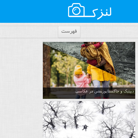
فهرست
دیپتیک و جاکستا‌پوزیشن در عکاسی