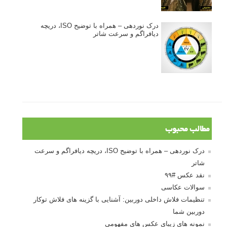
درک نوردهی – همراه با توضیح ISO، دریچه
دیافراگم و سرعت شاتر
مطالب محبوب
درک نوردهی – همراه با توضیح ISO، دریچه دیافراگم و سرعت
شاتر
نقد عکس #۹۹
سوالات عکاسی
تنظیمات فلاش داخلی دوربین: آشنایی با گزینه های فلاش توکار
دوربین شما
نمونه های زیبای عکس های مفهومی