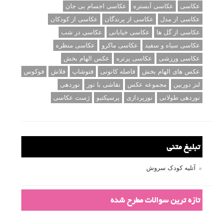
عکاسی
عکاسی آبستره
عکاسی اجسام بی جان
عکاسی از مدل
عکاسی از پرندگان
عکاسی از کودکان
عکاسی از گل ها
عکاسی خیابانی
عکاسی در شب
عکاسی سیاه و سفید
عکاسی ماکرو
عکاسی منظره
عکاسی ورزشی
عکاسی پرتره
عکس الهام بخش
عکس های الهام بخش
فاصله کانونی
فتوشاپ
فلاش
فوکوس
لنز دوربین
مجموعه عکس
نقاشی با نور
نوردهی
نوردهی طولانی
نورپردازی
پرسپکتیو
ژست عکاسی
تبلیغ متنی
آتلیه کودک سروش
تازه ترین سوالات مطرح شده