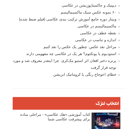
دیپتیک و جاکستا‌پوزیشن در عکاسی
۶۰ نمونه عکس سبک ماکسیمالیسم
وبینار دوره جامع آموزش ترکیب بندی عکاسی (فیلم ضبط شده)
ماکسیمالیسم در عکاسی
نقطه عطف در عکاسی
اندازه و تناسب در عکاسی
مراحل نقد عکس: چطور یک عکس را نقد کنیم
استودیوم یا پونکتوم؟ هر یک در عکاسی چه مفهومی دارند
پرتره دختر افغان اثر استیو مک‌کری: چرا اینقدر معروف شد و مورد
توجه قرار گرفت
خطای اعوجاج رنگی یا کروماتیک ابریشن
انتخاب لنزک
کتاب آموزشی «هک عکاسی» - مراحلی ساده
برای پیشرفت عکاسی شما