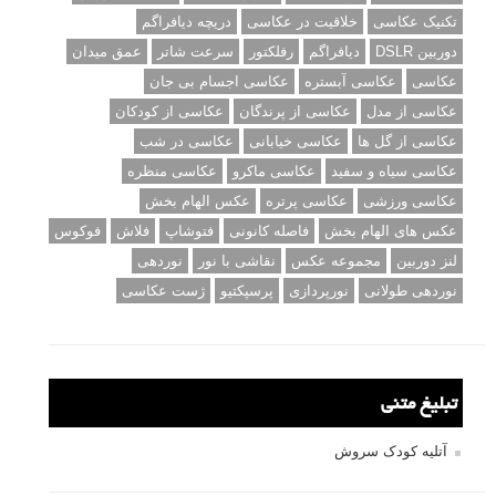
تکنیک عکاسی
خلاقیت در عکاسی
دریچه دیافراگم
دوربین DSLR
دیافراگم
رفلکتور
سرعت شاتر
عمق میدان
عکاسی
عکاسی آبستره
عکاسی اجسام بی جان
عکاسی از مدل
عکاسی از پرندگان
عکاسی از کودکان
عکاسی از گل ها
عکاسی خیابانی
عکاسی در شب
عکاسی سیاه و سفید
عکاسی ماکرو
عکاسی منظره
عکاسی ورزشی
عکاسی پرتره
عکس الهام بخش
عکس های الهام بخش
فاصله کانونی
فتوشاپ
فلاش
فوکوس
لنز دوربین
مجموعه عکس
نقاشی با نور
نوردهی
نوردهی طولانی
نورپردازی
پرسپکتیو
ژست عکاسی
تبلیغ متنی
آتلیه کودک سروش