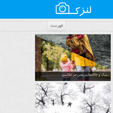
فهرست
دیپتیک و جاکستا‌پوزیشن در عکاسی