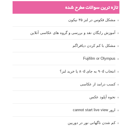
تازه ترین سوالات مطرح شده
مشکل فکوس در لنز ۳۵ نیکون
آموزش رایگان نقد و بررسی و گروه های عکاسی آنلاین
مشکل با کم کردن دیافراگم
Fujifilm or Olympus
انتخاب ۹۰d به جای ۸۰d یا خرید لنز؟
کسب درامد از عکاسی
نحوه آپلود عکس
ارور cannot start live view
کم شدن ناگهانی نور در دوربین