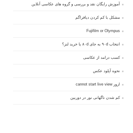
آموزش رایگان نقد و بررسی و گروه های عکاسی آنلاین
مشکل با کم کردن دیافراگم
Fujifilm or Olympus
انتخاب ۹۰d به جای ۸۰d یا خرید لنز؟
کسب درامد از عکاسی
نحوه آپلود عکس
ارور cannot start live view
کم شدن ناگهانی نور در دوربین
نورسنجی فلاشر پرتابل