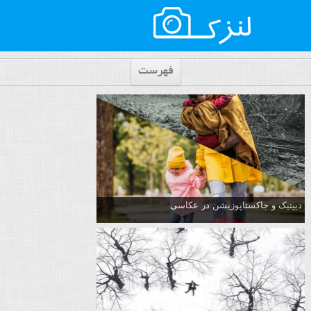
فهرست
دیپتیک و جاکستا‌پوزیشن در عکاسی