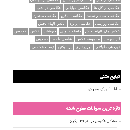
عکاسی از گل ها
عکاسی خیابانی
عکاسی در شب
عکاسی سیاه و سفید
عکاسی ماکرو
عکاسی منظره
عکاسی ورزشی
عکاسی پرتره
عکس الهام بخش
عکس های الهام بخش
فاصله کانونی
فتوشاپ
فلاش
فوکوس
لنز دوربین
مجموعه عکس
نقاشی با نور
نوردهی
نوردهی طولانی
نورپردازی
پرسپکتیو
ژست عکاسی
تبلیغ متنی
آتلیه کودک سروش
تازه ترین سوالات مطرح شده
مشکل فکوس در لنز ۳۵ نیکون