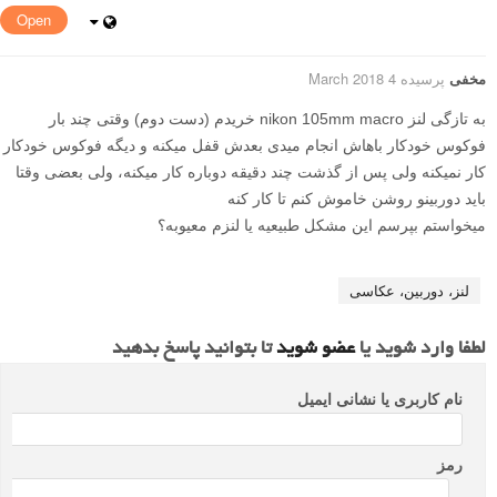
Open
مخفی
پرسیده 4 March 2018
به تازگی لنز nikon 105mm macro خریدم (دست دوم) وقتی چند بار
فوکوس خودکار باهاش انجام میدی بعدش قفل میکنه و دیگه فوکوس خودکار
کار نمیکنه ولی پس از گذشت چند دقیقه دوباره کار میکنه، ولی بعضی وقتا
باید دوربینو روشن خاموش کنم تا کار کنه
میخواستم بپرسم این مشکل طبیعیه یا لنزم معیوبه؟
لنز، دوربین، عکاسی
لطفا وارد شوید یا
عضو شوید
تا بتوانید پاسخ بدهید
نام کاربری یا نشانی ایمیل
رمز