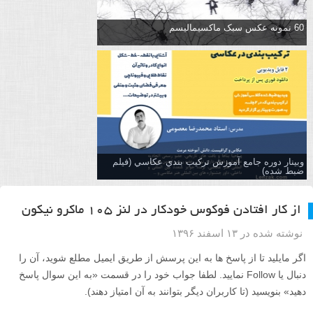
60 نمونه عکس سبک ماکسیمالیسم
وبینار دوره جامع آموزش تركيب بندي عكاسي (فیلم
ضبط شده)
از کار افتادن فوکوس خودکار در لنز ۱۰۵ ماکرو نیکون
نوشته شده در ۱۳ اسفند ۱۳۹۶
اگر مایلید تا از پاسخ ها به این پرسش از طریق ایمیل مطلع شوید، آن را
دنبال یا Follow نمایید. لطفا جواب خود را در قسمت «به این سوال پاسخ
دهید» بنویسید (تا کاربران دیگر بتوانند به آن امتیاز دهند).