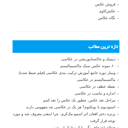
فروش عکس
عکس‌کاوی
نگاه عکاس
تازه ترین مطالب
دیپتیک و جاکستا‌پوزیشن در عکاسی
۶۰ نمونه عکس سبک ماکسیمالیسم
وبینار دوره جامع آموزش ترکیب بندی عکاسی (فیلم ضبط شده)
ماکسیمالیسم در عکاسی
نقطه عطف در عکاسی
اندازه و تناسب در عکاسی
مراحل نقد عکس: چطور یک عکس را نقد کنیم
استودیوم یا پونکتوم؟ هر یک در عکاسی چه مفهومی دارند
پرتره دختر افغان اثر استیو مک‌کری: چرا اینقدر معروف شد و مورد
توجه قرار گرفت
خطای اعوجاج رنگی یا کروماتیک ابریشن