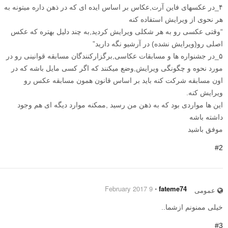
۴_در عکسهای فاین آرت,عکاس بر اساس ایده ای که در ذهن داره میتونه به
هر نحوی از ویرایش استفاده کنه
“وقتی عکسی رو به هر شکلی ویرایش کردید,به چند دلیل بهتره که عکس
اصلی رو(ویرایش نشده) در آرشیو نگه دارید”
۵_در جشنواره ها و مسابقات عکاسی,برگزارکنندگان مسابقه قوانینی رو در
مورد نحوه و چگونگی ویرایش,وضع میکنند که اگر کسی مایل باشه که در
اون مسابقه شرکت کنه باید بر اساس قانون همون مسابقه عکس رو
ویرایش کنه.
این ها مواردی بود که به ذهن من رسید ,ممکنه موارد دیگه ای هم وجود
داشته باشه
موفق باشید
#2
9 February 2017
⋅
fateme74
عمومی
خیلی ممنونم ازشما..
#3