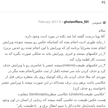
#1
8 February 2017
⋅
gholamReza_KH
عمومی
سلام
آقا پویا درست گفتند اما چند نکته در مورد ادیت وجود داره:
۱_نباید طوری ادیت انجام بشه که کسانیکه عکس رو میبینند متوجه ویرایش
انجام شده بشن(یا برنامه ای که ویرایش با اون انجام شده رو حدس بزنن)
۲_در عکسهای مستند و خبری ,ویرایش نباید به شکلی صورت بگیره که به
سندیت کار لطمه وارد کنه
۳_در عکسهای طبیعت(nature)نمیشه عنصر یا عناصری رو با ویرایش حذف
کرد و حذف کردن باید سر صحنه (قبل از ثبت عکس)انجام بشه مگر در
موردی که مثلا حذف کردن یک زباله کوچیک روی یک منظره برفی قبل از
عکاسی باعث برهم زدن برف بشه(که در این صورت میشه با ویرایش عنصر
ناخواسته رو حذف کرد)
“عکاسی طبیعت(nature)با عکاسی منظره(landscape) متفاوت
هست.عکس طبیعت به عکسی گفته میشه که ردپایی از انسان در اون وجود
نداشته باشه(مثل جاده,دکل یا سیم انتقال برق و…)=طبیعت بکر”