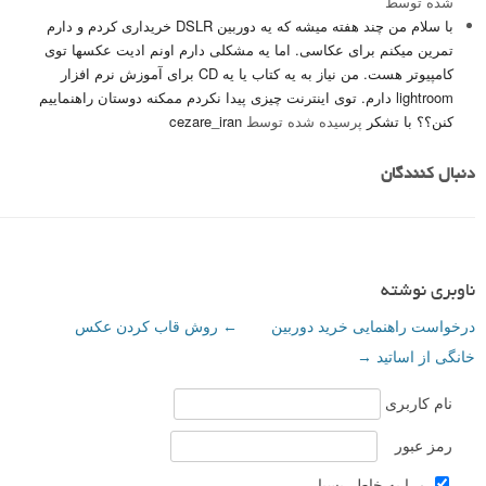
شده توسط
با سلام من چند هفته میشه که یه دوربین DSLR خریداری کردم و دارم
تمرین میکنم برای عکاسی. اما یه مشکلی دارم اونم ادیت عکسها توی
کامپیوتر هست. من نیاز به یه کتاب یا یه CD برای آموزش نرم افزار
lightroom دارم. توی اینترنت چیزی پیدا نکردم ممکنه دوستان راهنماییم
کنن؟؟ با تشکر
پرسیده شده توسط
cezare_iran
دنبال کنندگان
ناوبری نوشته
درخواست راهنمایی خرید دوربین
←
روش قاب کردن عکس
خانگی از اساتید
→
نام کاربری
رمز عبور
مرا به خاطر بسپار