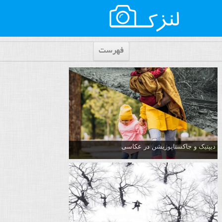
فهرست
دیپتیک و جاکستا‌پوزیشن در عکاسی