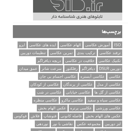
برچسب‌ها
ISO
آموزش عکاسی
الهام عکاسی
ایده های عکاسی
ایزو
ترفند عکاسی
ترکیب بندی
تمرین عکاسی
تنظیمات دوربین
تکنیک عکاسی
خلاقیت در عکاسی
دریچه دیافراگم
دوربین DSLR
دیافراگم
رفلکتور
سرعت شاتر
عمق میدان
عکاسی
عکاسی آبستره
عکاسی اجسام بی جان
عکاسی از مدل
عکاسی از پرندگان
عکاسی از کودکان
عکاسی از گل ها
عکاسی خیابانی
عکاسی در شب
عکاسی سیاه و سفید
عکاسی ماکرو
عکاسی منظره
عکاسی ورزشی
عکاسی پرتره
عکس الهام بخش
عکس های الهام بخش
فاصله کانونی
فتوشاپ
فلاش
فوکوس
لنز دوربین
مجموعه عکس
نقاشی با نور
نوردهی