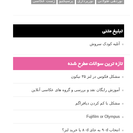
نوردهی طولانی
نورپردازی
پرسپکتیو
ژست عکاسی
تبلیغ متنی
آتلیه کودک سروش
تازه ترین سوالات مطرح شده
مشکل فکوس در لنز ۳۵ نیکون
آموزش رایگان نقد و بررسی و گروه های عکاسی آنلاین
مشکل با کم کردن دیافراگم
Fujifilm or Olympus
انتخاب ۹۰d به جای ۸۰d یا خرید لنز؟