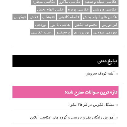
عکاسی سیاه و سفید
عکاسی ماکرو
عکاسی منظره
عکاسی ورزشی
عکاسی پرتره
عکس الهام بخش
عکس های الهام بخش
فاصله کانونی
فتوشاپ
فلاش
فوکوس
لنز دوربین
مجموعه عکس
نقاشی با نور
نوردهی
نوردهی طولانی
نورپردازی
پرسپکتیو
ژست عکاسی
تبلیغ متنی
آتلیه کودک سروش
تازه ترین سوالات مطرح شده
مشکل فکوس در لنز ۳۵ نیکون
آموزش رایگان نقد و بررسی و گروه های عکاسی آنلاین