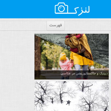
فهرست
دیپتیک و جاکستا‌پوزیشن در عکاسی