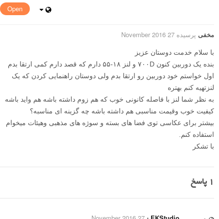
Open
مخفی
پرسیده 27 November 2016
با سلام خدمت دوستان عزیز
بنده یک دوربین کنون ۷۰۰D و لنز ۱۸-۵۵ دارم که قصد دارم کمی ارتقا بدم
اول خواستم خود دوربین رو ارتقا بدم ولی دوستان راهنمایی کردن که یک
لنزتهیه کنم بهتره
به نظر شما لنز با فاصله کانونی خوب که هم زوم داشته باشه هم واید باشه
کیفیت خوب وقیمت مناسبی هم داشته باشه چه گزینه ای مناسبه؟
بیشتر برای عکاسی توی فضا های بسته و سوژه های مذهبی وهیئات میخوام
استفاده کنم.
با تشکر
1
پاسخ
27 November 2016
⋅
EKStudio