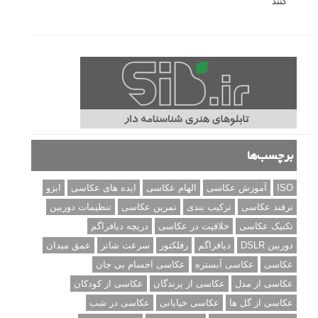
کنند
برچسب‌ها
ISO
آموزش عکاسی
الهام عکاسی
ایده های عکاسی
ایزو
ترفند عکاسی
ترکیب بندی
تمرین عکاسی
تنظیمات دوربین
تکنیک عکاسی
خلاقیت در عکاسی
دریچه دیافراگم
دوربین DSLR
دیافراگم
رفلکتور
سرعت شاتر
عمق میدان
عکاسی
عکاسی آبستره
عکاسی اجسام بی جان
عکاسی از مدل
عکاسی از پرندگان
عکاسی از کودکان
عکاسی از گل ها
عکاسی خیابانی
عکاسی در شب