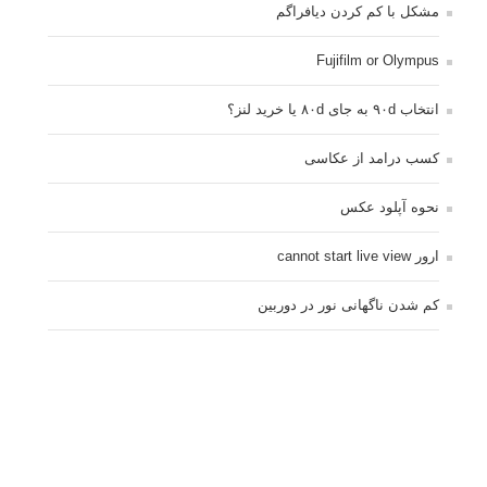
مشکل با کم کردن دیافراگم
Fujifilm or Olympus
انتخاب ۹۰d به جای ۸۰d یا خرید لنز؟
کسب درامد از عکاسی
نحوه آپلود عکس
ارور cannot start live view
کم شدن ناگهانی نور در دوربین
نورسنجی فلاشر پرتابل
کپی رایت © 2014 - 2021 لنزک - ذکر مطالب لنزک در رسانه های چاپی مستلزم کسب