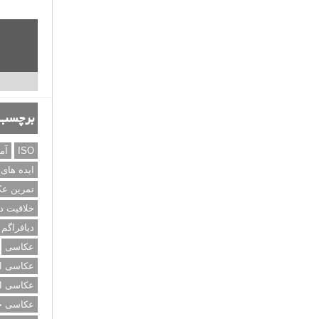
برچسب‌
ISO
آم
ایده های
تمرین ع
خلاقیت د
دیافراگم
عکاسی
عکاسی از
عکاسی از
عکاسی خی