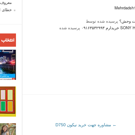
معروف ش
Mehrdadsh
خطای اع
یات وحش؟
پرسیده شده توسط
پرسیده شده
انتخاب 
←
مشاوره جهت خرید نیکون D750