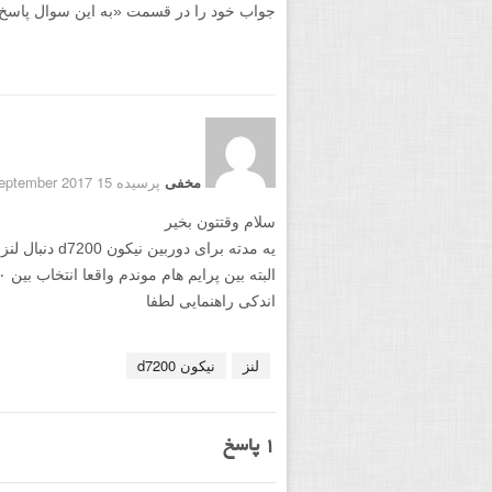
جواب خود را در قسمت «به این سوال پاسخ دهید
مخفی
پرسیده 15 September 2017
سلام وقتتون بخیر
یه مدته برای دوربین نیکون d7200 دنبال لنز میگردم که بین ۲۴-۱۲۰ و ۱۸-۳۰۰
البته بین پرایم هام موندم واقعا انتخاب بین ۵۰ f/1.4 و ۳۵ mm خیلی سخته
اندکی راهنمایی لطفا
لنز
نیکون d7200
1
پاسخ