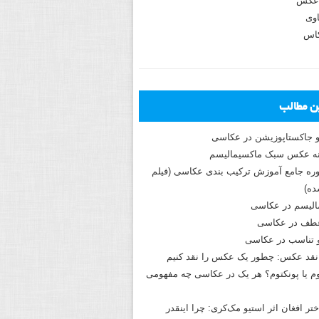
عکس
وی
کاس
ین مطالب
و جاکستا‌پوزیشن در عکاسی
دوره جامع آموزش ترکیب بندی عکاسی (فیلم
ه)
الیسم در عکاسی
طف در عکاسی
و تناسب در عکاسی
نقد عکس: چطور یک عکس را نقد کنیم
م یا پونکتوم؟ هر یک در عکاسی چه مفهومی
ختر افغان اثر استیو مک‌کری: چرا اینقدر