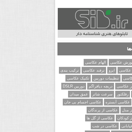
ها
وزش عکاسی
الهام عکاسی
 عکاسی
ایزو
ترفند عکاسی
ترکیب بندی
کاسی
تنظیمات دوربین
تکنیک عکاسی
ر عکاسی
دریچه دیافراگم
دوربین DSLR
رفلکتور
سرعت شاتر
عمق میدان
عکاسی آبستره
عکاسی اجسام بی جان
 مدل
عکاسی از پرندگان
 کودکان
عکاسی از گل ها
ابانی
عکاسی در شب