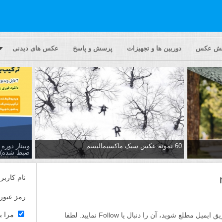
یش عکس
دوربین ها و تجهیزات
پرسش و پاسخ
عکس های دیدنی
60 نمونه عکس سبک ماکسیمالیسم
وبینار دور
ضبط شده)
نام کاربر
رمز عبور
مرا ب
اگر مایلید تا از پاسخ ها به این پرسش از طریق ایمیل مطلع شوید، آن را دنبال یا Follow نمایید. لطفا