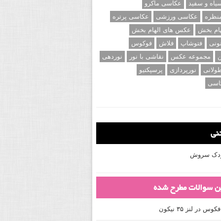
اه و سفید
عکاسی ماکرو
نظره
عکاسی ورزشی
عکاسی پرتره
ام بخش
عکس های الهام بخش
ونی
فتوشاپ
فلاش
فوکوس
ن
مجموعه عکس
نقاشی با نور
نوردهی
ولانی
نورپردازی
پرسپکتیو
اسی
تنی
کودک سروش
ین سوالات مطرح شده
 در لنز ۳۵ نیکون