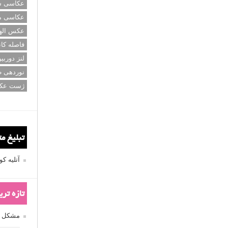
عکاسی سی
عکاسی م
عکس اله
فاصله کان
لنز دوربی
نوردهی ط
ژست عک
تبلیغ م
آتلیه 
تازه تر
مشکل فکوس