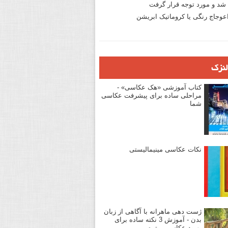
د و مورد توجه قرار گرفت
وجاج رنگی یا کروماتیک ابریشن
لنزک
کتاب آموزشی «هک عکاسی» -
مراحلی ساده برای پیشرفت عکاسی
شما
نکات عکاسی مینیمالیستی
ژست دهی ماهرانه با آگاهی از زبان
بدن - آموزش 3 نکته ساده برای
بهبود عکاسی پرتره