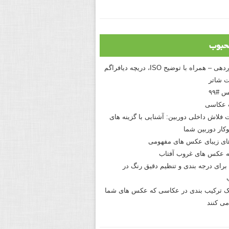
حبوب
درک نوردهی – همراه با توضیح ISO، دریچه دیافراگم
 شاتر
 #۹۹
 عکاسی
 فلاش داخلی دوربین: آشنایی با گزینه های
کار دوربین شما
های زیبای عکس های مفهومی
 عکس های غروب آفتاب
برای درجه بندی و تنظیم دقیق رنگ در
نیک ترکیب بندی در عکاسی که عکس های شما
می کنند