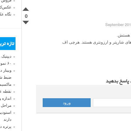
فروش 
عکس‌کا
نگاه ع
0
 پرایم لنزهای شارپتر و ارزونتری هستند. هرچی اف
تازه تر
دیپتیک 
۶۰ نمونه عکس سبک ماکسیمالیسم
وبینار 
ضبط شد
د پاسخ بدهید
ماکسیم
نقطه ع
اندازه 
مراحل 
استودیو
دارند
پرتره د