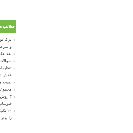
مطالب م
و سرعت
نقد عکس
سوالات
تنظیمات
فلاش تو
نمونه 
مجموعه
۳ روش 
فتوشاپ
۲۰ تک
را بهتر 