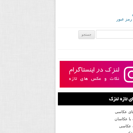
 رمز عبور
ی:
 تازه لنزک
های عکاسی
با عکاسان
 عکاسی