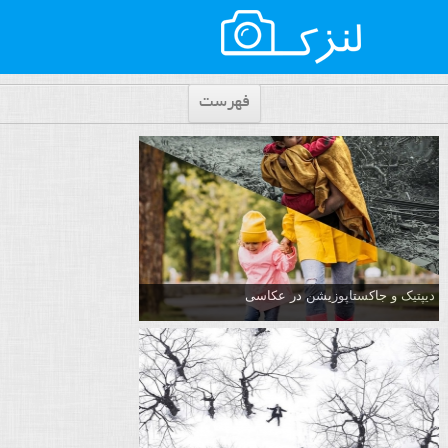
فهرست
دیپتیک و جاکستا‌پوزیشن در عکاسی