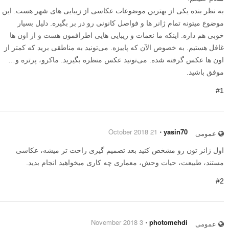
به نظر بنده یکی از بهترین موضوعات عکاسی از زیبایی های شهر هست. این
موضوع میتونه تمام ژانر ها و فواصل کانونی رو در بر بگیره. دلیل بسیار
خوبی هم داره. اینکه ما نعمات و زیبایی هایی اطرافمون هست و از اون ها
غافل هستیم. به خصوص الآن که پاییزه. می‌تونید به مناطقی برید که کمتر از
اون ها عکس گرفته شده. می‌تونید عکس منظره بگیرید. ماکرو، پرتره و…
موفق باشید.
#1
21 October 2018
⋅
yasin70
عمومی
اول ژانر تون رو مشخص کنید بعد تصمیم گیری راحت تر میشه، عکاسی
مستند، طبیعت، حیات وحش، معماری چه کاری میخواهید انجام بدید.
#2
3 November 2018
⋅
photomehdi
عمومی