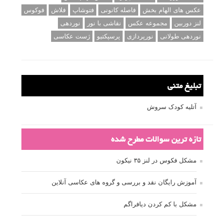
عکس های الهام بخش
فاصله کانونی
فتوشاپ
فلاش
فوکوس
لنز دوربین
مجموعه عکس
نقاشی با نور
نوردهی
نوردهی طولانی
نورپردازی
پرسپکتیو
ژست عکاسی
تبلیغ متنی
آتلیه کودک سروش
تازه ترین سوالات مطرح شده
مشکل فکوس در لنز ۳۵ نیکون
آموزش رایگان نقد و بررسی و گروه های عکاسی آنلاین
مشکل با کم کردن دیافراگم