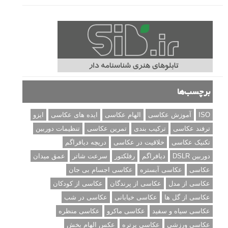
برچسب‌ها
ISO
آموزش عکاسی
الهام عکاسی
ایده های عکاسی
ایزو
ترفند عکاسی
ترکیب بندی
تمرین عکاسی
تنظیمات دوربین
تکنیک عکاسی
خلاقیت در عکاسی
دریچه دیافراگم
دوربین DSLR
دیافراگم
رفلکتور
سرعت شاتر
عمق میدان
عکاسی
عکاسی آبستره
عکاسی اجسام بی جان
عکاسی از مدل
عکاسی از پرندگان
عکاسی از کودکان
عکاسی از گل ها
عکاسی خیابانی
عکاسی در شب
عکاسی سیاه و سفید
عکاسی ماکرو
عکاسی منظره
عکاسی ورزشی
عکاسی پرتره
عکس الهام بخش